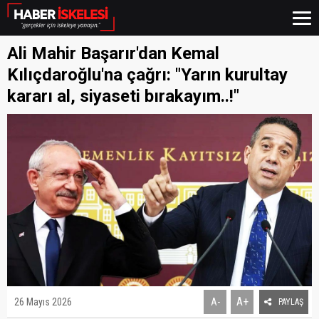
Ali Mahir Başarır'dan Kemal
Kılıçdaroğlu'na çağrı: "Yarın kurultay
kararı al, siyaseti bırakayım..!"
A+
26 Mayıs 2026
A-
PAYLAŞ