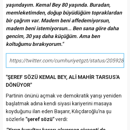
yaşındayım. Kemal Bey 80 yaşında. Buradan,
memleketimden, doğup büyüdüğüm topraklardan
bir çağrım var. Madem beni affedemiyorsun,
madem beni istemiyorsun... Ben sana göre daha
gencim, 30 yaş daha küçüğüm. Ama ben
koltuğumu bırakıyorum."
https://twitter.com/cumhuriyetgzt/status/205928
"ŞEREF SÖZÜ KEMAL BEY, ALİ MAHİR TARSUS'A
DÖNÜYOR"
Partinin önünü açmak ve demokratik yarışı yeniden
başlatmak adına kendi siyasi kariyerini masaya
koyduğunu ilan eden Başarır, Kılıçdaroğlu’na şu
sözlerle
"şeref sözü"
verdi:
"Yarın kurultay kararı alıyorsan siyaseti de