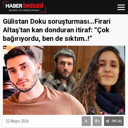
Gülistan Doku soruşturması...Firari
Altaş'tan kan donduran itiraf: “Çok
bağırıyordu, ben de sıktım..!”
A+
22 Mayıs 2026
A-
PAYLAŞ