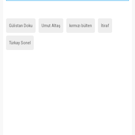
Gülistan Doku
Umut Altaş
kırmızı bülten
İtiraf
Türkay Sonel