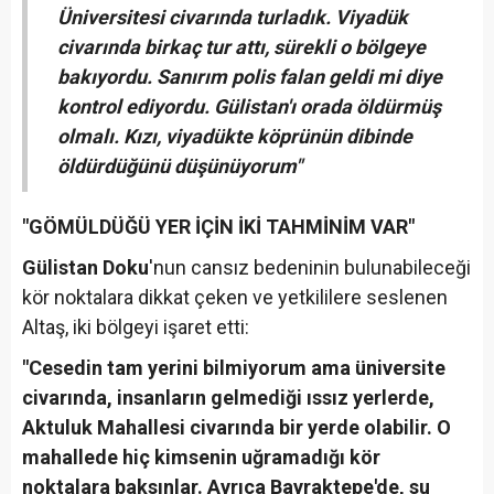
Üniversitesi civarında turladık. Viyadük
civarında birkaç tur attı, sürekli o bölgeye
bakıyordu. Sanırım polis falan geldi mi diye
kontrol ediyordu. Gülistan'ı orada öldürmüş
olmalı. Kızı, viyadükte köprünün dibinde
öldürdüğünü düşünüyorum"
"GÖMÜLDÜĞÜ YER İÇİN İKİ TAHMİNİM VAR"
Gülistan Doku
'nun cansız bedeninin bulunabileceği
kör noktalara dikkat çeken ve yetkililere seslenen
Altaş, iki bölgeyi işaret etti:
"Cesedin tam yerini bilmiyorum ama üniversite
civarında, insanların gelmediği ıssız yerlerde,
Aktuluk Mahallesi civarında bir yerde olabilir. O
mahallede hiç kimsenin uğramadığı kör
noktalara baksınlar. Ayrıca Bayraktepe'de, su