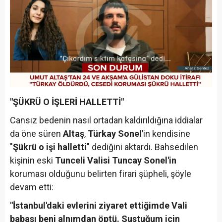
"ŞÜKRÜ O İŞLERİ HALLETTİ"
Cansız bedenin nasıl ortadan kaldırıldığına iddialar
da öne süren
Altaş
,
Türkay Sonel'
in kendisine
"
Şükrü o işi halletti
" dediğini aktardı. Bahsedilen
kişinin eski
Tunceli Valisi Tuncay Sonel'in
koruması olduğunu belirten firari şüpheli, şöyle
devam etti:
"İstanbul'daki evlerini ziyaret ettiğimde Vali
babası beni alnımdan öptü. Sustuğum için