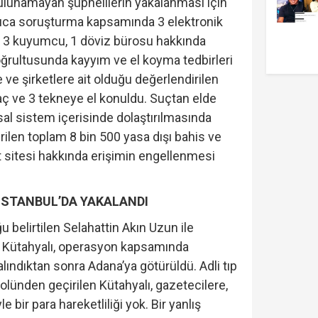
bulunamayan şüphelilerin yakalanması için
yrıca soruşturma kapsamında 3 elektronik
 3 kuyumcu, 1 döviz bürosu hakkında
ğrultusunda kayyım ve el koyma tedbirleri
 ve şirketlere ait olduğu değerlendirilen
ç ve 3 tekneye el konuldu. Suçtan elde
nsal sistem içerisinde dolaştırılmasında
irilen toplam 8 bin 500 yasa dışı bahis ve
et sitesi hakkında erişimin engellenmesi
 İSTANBUL’DA YAKALANDI
 belirtilen Selahattin Akın Uzun ile
 Kütahyalı, operasyon kapsamında
alındıktan sonra Adana’ya götürüldü. Adli tıp
olünden geçirilen Kütahyalı, gazetecilere,
e bir para hareketliliği yok. Bir yanlış