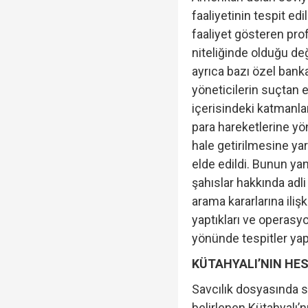
faaliyetinin tespit edi
faaliyet gösteren pro
niteliğinde olduğu de
ayrıca bazı özel bank
yöneticilerin suçtan e
içerisindeki katmanla
para hareketlerine yön
hale getirilmesine yar
elde edildi. Bunun ya
şahıslar hakkında adl
arama kararlarına iliş
yaptıkları ve operasyon
yönünde tespitler yapı
KÜTAHYALI’NIN HES
Savcılık dosyasında s
belirlenen Kütahyalı