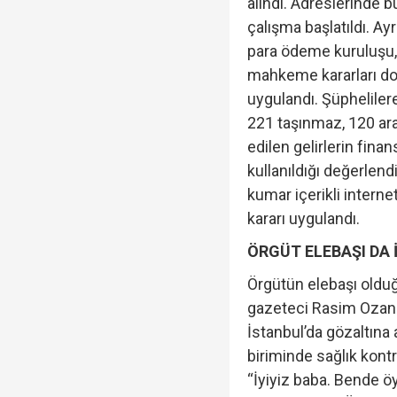
alındı. Adreslerinde 
çalışma başlatıldı. A
para ödeme kuruluşu,
mahkeme kararları do
uygulandı. Şüphelilere
221 taşınmaz, 120 ara
edilen gelirlerin fina
kullanıldığı değerlend
kumar içerikli intern
kararı uygulandı.
ÖRGÜT ELEBAŞI DA
Örgütün elebaşı olduğu
gazeteci Rasim Ozan
İstanbul’da gözaltına 
biriminde sağlık kontr
“İyiyiz baba. Bende öyl