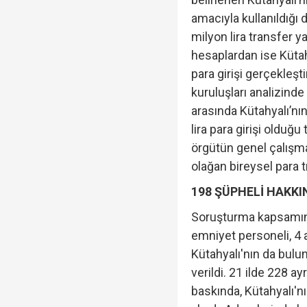
amacıyla kullanıldığı 
milyon lira transfer yap
hesaplardan ise Kütahy
para girişi gerçekleşt
kuruluşları analizinde
arasında Kütahyalı’nı
lira para girişi olduğu
örgütün genel çalışma
olağan bireysel para t
198 ŞÜPHELİ HAKKI
Soruşturma kapsamınd
emniyet personeli, 4
Kütahyalı'nın da bulu
verildi. 21 ilde 228 a
baskında, Kütahyalı'n