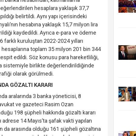
değerlendirilen hesaplara yaklaşık 37,7
ıldığı belirtildi. Aynı yapı içerisindeki
alı’nın hesabına yaklaşık 15,7 milyon lira
irildiği kaydedildi. Ayrıca e-para ve ödeme
 6 farklı kuruluştan 2022-2024 yılları
n hesaplarına toplam 35 milyon 201 bin 344
 tespit edildi. Söz konusu para hareketliliği,
 sistemiyle birlikte değerlendirildiğinde
rafiği olarak görülmedi.
NDA GÖZALTI KARARI
a aralarında 3 banka yöneticisi, 8
 avukat ve gazeteci Rasim Ozan
nduğu 198 şüpheli hakkında gözaltı kararı
yrı adrese 14 Mayıs’ta şafak vakti yapılan
ın da arasında olduğu 161 şüpheli gözaltına