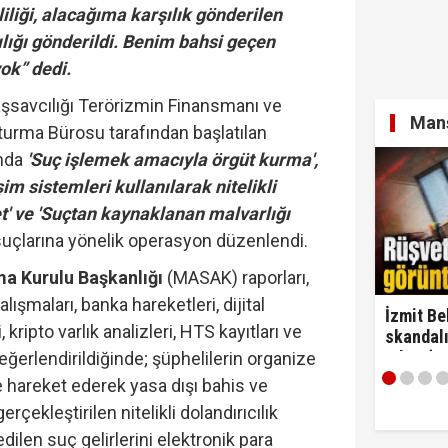
iliği, alacağıma karşılık gönderilen
ılığı gönderildi. Benim bahsi geçen
ok” dedi.
savcılığı Terörizmin Finansmanı ve
Manş
turma Bürosu tarafından başlatılan
nda
'Suç işlemek amacıyla örgüt kurma',
işim sistemleri kullanılarak nitelikli
vet' ve 'Suçtan kaynaklanan malvarlığı
suçlarına yönelik operasyon düzenlendi.
ma Kurulu Başkanlığı
(MASAK) raporları,
alışmaları, banka hareketleri, dijital
İzmit Be
kripto varlık analizleri, HTS kayıtları ve
skandalı
çıktı! ‘
 değerlendirildiğinde; şüphelilerin organize
alırım…'
e hareket ederek yasa dışı bahis ve
çekleştirilen nitelikli dolandırıcılık
edilen suç gelirlerini elektronik para