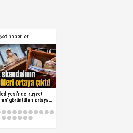
et haberler
lediyesi'nde 'rüşvet
nın' görüntüleri ortaya
Oraya koy ben oradan