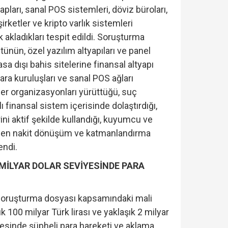
apları, sanal POS sistemleri, döviz büroları,
rketler ve kripto varlık sistemleri
 akladıkları tespit edildi. Soruşturma
nün, özel yazılım altyapıları ve panel
sa dışı bahis sitelerine finansal altyapı
para kuruluşları ve sanal POS ağları
er organizasyonları yürüttüğü, suç
lı finansal sistem içerisinde dolaştırdığı,
rini aktif şekilde kullandığı, kuyumcu ve
nden nakit dönüşüm ve katmanlandırma
endi.
2 MİLYAR DOLAR SEVİYESİNDE PARA
soruşturma dosyası kapsamındaki mali
 100 milyar Türk lirası ve yaklaşık 2 milyar
esinde şüpheli para hareketi ve aklama