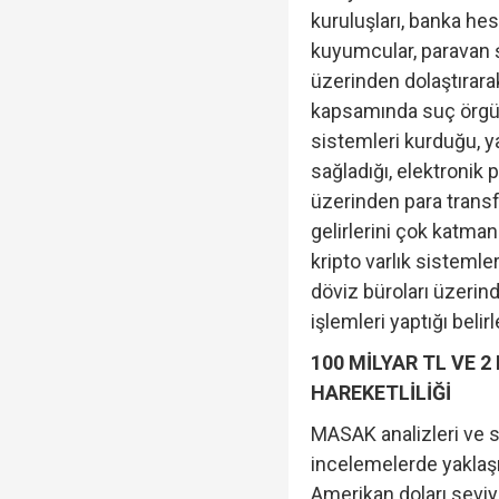
kuruluşları, banka hes
kuyumcular, paravan şi
üzerinden dolaştırarak
kapsamında suç örgütü
sistemleri kurduğu, ya
sağladığı, elektronik 
üzerinden para transf
gelirlerini çok katman
kripto varlık sistemle
döviz büroları üzeri
işlemleri yaptığı belirl
100 MİLYAR TL VE 
HAREKETLİLİĞİ
MASAK analizleri ve 
incelemelerde yaklaşık
Amerikan doları seviy