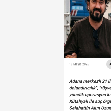
Ünlüler soruşturmasın
Yükseliş üst üste 3. gü
12 maddelik "çerçeve 
İzmit Belediyesi'nde '
18 Mayıs 2026
A
Adana merkezli 21 ilde
dolandırıcılık", "rüş
yönelik operasyon k
Kütahyalı ile suç örg
Selahattin Akın Uzun