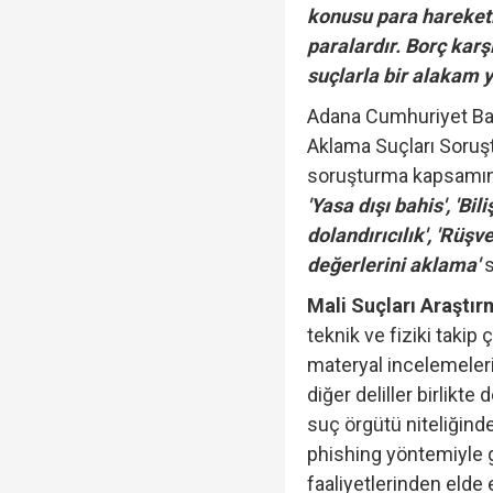
konusu para hareketl
paralardır. Borç karş
suçlarla bir alakam y
Adana Cumhuriyet Baş
Aklama Suçları Soruş
soruşturma kapsamı
'Yasa dışı bahis', 'Bil
dolandırıcılık', 'Rüş
değerlerini aklama'
Mali Suçları Araştır
teknik ve fiziki takip ç
materyal incelemeleri, 
diğer deliller birlikte
suç örgütü niteliğind
phishing yöntemiyle ger
faaliyetlerinden elde 