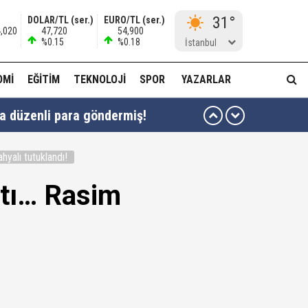
31°
DOLAR/TL (ser.)
EURO/TL (ser.)
4,020
47,720
54,900
%0.15
%0.18
İstanbul
OMI
EĞITIM
TEKNOLOJI
SPOR
YAZARLAR
ha düzenli para göndermiş!
idam edilmeye razıyım'
hyalı tutuklandı!
ı...
ştı… Rasim
muda..!"
 ağabeyi Hür Ağbaba gözaltında!