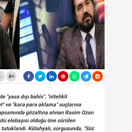
da yeni skandal... Telefonundan mide bulandıran yazışm
nüne taşındı... Altın fiyatları gaza bastı!
yasa teklifinde" neler yer alacak? Bazı suçlar ve Öca
rüşvet skandalının' görüntüleri ortaya çıktı! ‘Oraya koy
A+
-
 "yasa dışı bahis", "nitelikli
vet" ve "kara para aklama" suçlarına
apsamında gözaltına alınan Rasim Ozan
ütü elebaşısı olduğu öne sürülen
 tutuklandı. Kütahyalı, sorgusunda, “Söz