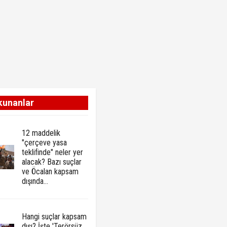
kunanlar
12 maddelik
"çerçeve yasa
teklifinde" neler yer
alacak? Bazı suçlar
ve Öcalan kapsam
dışında…
Hangi suçlar kapsam
dışı? İşte 'Terörsüz