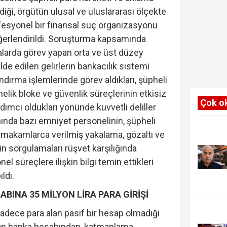
ldiği, örgütün ulusal ve uluslararası ölçekte
fesyonel bir finansal suç organizasyonu
ğerlendirildi. Soruşturma kapsamında
alarda görev yapan orta ve üst düzey
lde edilen gelirlerin bankacılık sistemi
ndırma işlemlerinde görev aldıkları, şüpheli
elik bloke ve güvenlik süreçlerinin etkisiz
Çok o
dımcı oldukları yönünde kuvvetli deliller
nında bazı emniyet personelinin, şüpheli
i makamlarca verilmiş yakalama, gözaltı ve
kin sorgulamaları rüşvet karşılığında
el süreçlere ilişkin bilgi temin ettikleri
ldı.
ABINA 35 MİLYON LİRA PARA GİRİŞİ
adece para alan pasif bir hesap olmadığı
’nın banka hesabından, katmanlama