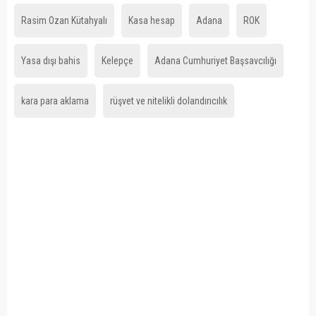
Rasim Ozan Kütahyalı
Kasa hesap
Adana
ROK
Yasa dışı bahis
Kelepçe
Adana Cumhuriyet Başsavcılığı
kara para aklama
rüşvet ve nitelikli dolandırıcılık