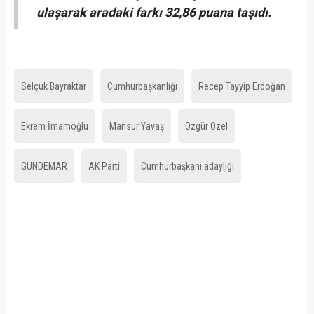
ulaşarak aradaki farkı 32,86 puana taşıdı.
Selçuk Bayraktar
Cumhurbaşkanlığı
Recep Tayyip Erdoğan
Ekrem İmamoğlu
Mansur Yavaş
Özgür Özel
GÜNDEMAR
AK Parti
Cumhurbaşkanı adaylığı