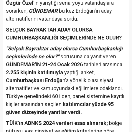
Özgür Özel
'in yarıştığı senaryoyu vatandaşlara
sorarken,
GÜNDEMAR
bu kez Erdoğan'ın aday
alternatiflerini vatandaşa sordu.
SELÇUK BAYRAKTAR ADAY OLURSA
CUMHURBAŞKANLIĞI SEÇİMLERİNDE NE OLUR?
"Selçuk Bayraktar aday olursa Cumhurbaşkanlığı
seçimlerinde ne olur?"
sorusuna da yanıt veren
GÜNDEMAR'IN 21-24 Ocak 2026
tarihleri arasında
2.255 kişinin katılımıyla
yaptığı anket,
Cumhurbaşkanı Erdoğa
n’a yönelik olası siyasi
alternatifler ve kamuoyundaki eğilimlere odaklandı.
Türkiye genelindeki 60 ilden, panel sistemine kayıtlı
kişiler arasından seçilen
katılımcılar yüzde 95
güven düzeyinde yanıtlar verdi.
TÜİK’in ADNKS 2024 verileri esas alınarak;
bölge
nüfusu, yaş, cinsiyet ve eğitim kriterlerine göre