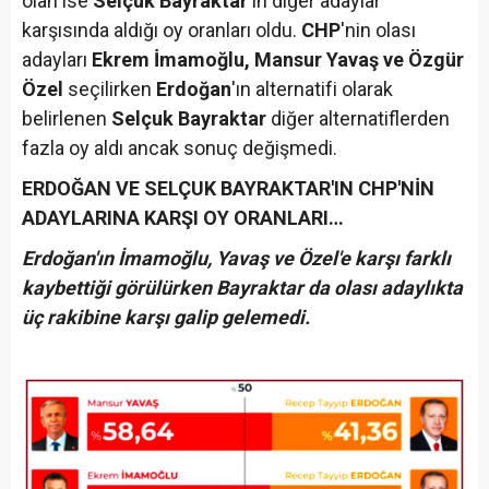
olan ise
Selçuk Bayraktar
'ın diğer adaylar
karşısında aldığı oy oranları oldu.
CHP
'nin olası
adayları
Ekrem İmamoğlu, Mansur Yavaş ve Özgür
Özel
seçilirken
Erdoğan
'ın alternatifi olarak
belirlenen
Selçuk Bayraktar
diğer alternatiflerden
fazla oy aldı ancak sonuç değişmedi.
ERDOĞAN VE SELÇUK BAYRAKTAR'IN CHP'NİN
ADAYLARINA KARŞI OY ORANLARI…
Erdoğan'ın İmamoğlu, Yavaş ve Özel'e karşı farklı
kaybettiği görülürken Bayraktar da olası adaylıkta
üç rakibine karşı galip gelemedi.