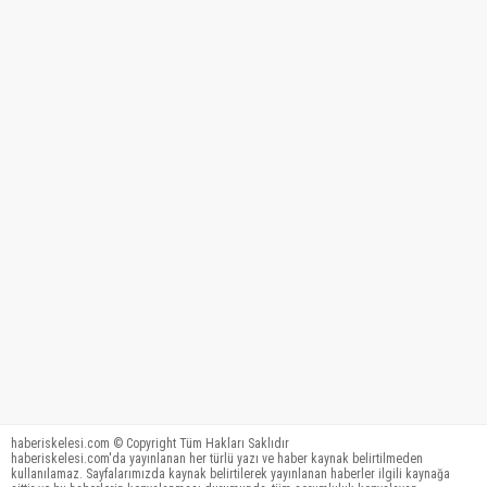
haberiskelesi.com © Copyright Tüm Hakları Saklıdır
haberiskelesi.com'da yayınlanan her türlü yazı ve haber kaynak belirtilmeden
kullanılamaz. Sayfalarımızda kaynak belirtilerek yayınlanan haberler ilgili kaynağa