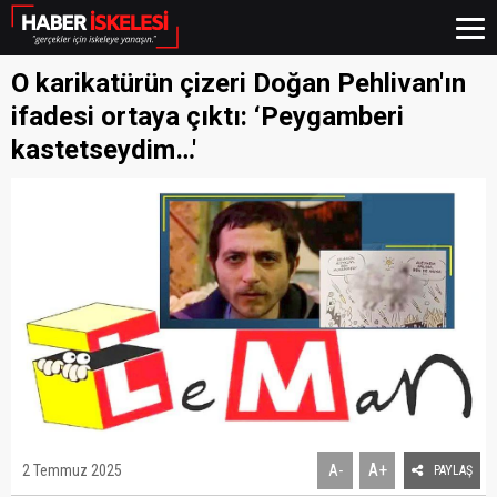
O karikatürün çizeri Doğan Pehlivan'ın
ifadesi ortaya çıktı: ‘Peygamberi
kastetseydim…'
A+
2 Temmuz 2025
A-
PAYLAŞ