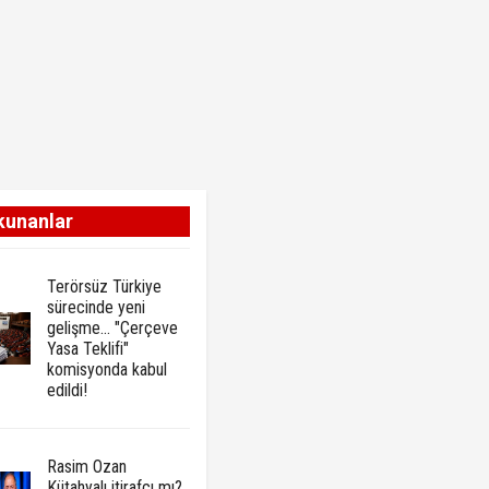
kunanlar
Terörsüz Türkiye
sürecinde yeni
gelişme... "Çerçeve
Yasa Teklifi"
komisyonda kabul
edildi!
Rasim Ozan
Kütahyalı itirafçı mı?