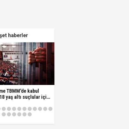
et haberler
 verildi!
me TBMM'de kabul
 18 yaş altı suçlular için
nem!