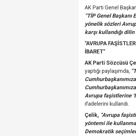
yapmadım' dedi..."
AK Parti Genel Başka
“TİP Genel Başkanı 
Cumhurbaşkanı Erdoğan
yönelik sözleri Avru
karşı kullandığı dilin
"AVRUPA FAŞİSTLE
İBARET"
"Öğrenci affı" Resmi G
AK Parti Sözcüsü Çe
yaptığı paylaşımda,
“T
Cumhurbaşkanımıza yö
Cumhurbaşkanımıza ka
Avrupa faşistlerine 
ifadelerini kullandı.
Çelik,
“Avrupa faşist
yöntemi ile kullanmak
Demokratik seçimlerl