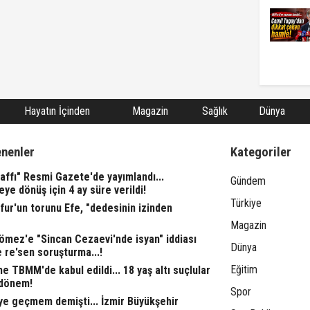
Hayatın İçinden
Magazin
Sağlık
Dünya
enenler
Kategoriler
affı" Resmi Gazete'de yayımlandı...
Gündem
eye dönüş için 4 ay süre verildi!
Türkiye
fur'un torunu Efe, "dedesinin izinden
Magazin
ömez'e "Sincan Cezaevi'nde isyan" iddiası
Dünya
 re'sen soruşturma...!
Eğitim
 TBMM'de kabul edildi... 18 yaş altı suçlular
 dönem!
Spor
ye geçmem demişti... İzmir Büyükşehir