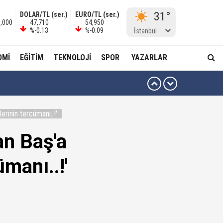
31°
DOLAR/TL (ser.)
EURO/TL (ser.)
0,000
47,710
54,950
%-0.13
%-0.09
İstanbul
OMI
EĞITIM
TEKNOLOJI
SPOR
YAZARLAR
erinin tercümanı..!'
ma...!
an Baş'a
ümanı..!'