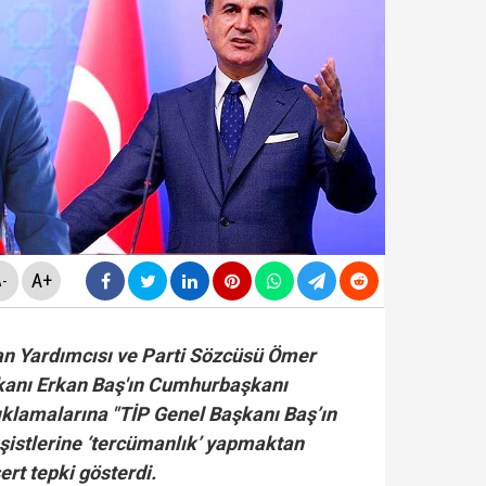
mişti... İzmir Büyükşehir Belediye Başkanı Cemil Tug
n'dan gece yarısı atama kararları! Resmi Gazete'de y
itirafçı mı? Kim bu genel yayın yönetmeni?
A+
-
cinde yeni gelişme... "Çerçeve Yasa Teklifi" komisyonda
an Yardımcısı ve Parti Sözcüsü Ömer
şkanı Erkan Baş'ın Cumhurbaşkanı
ıklamalarına "TİP Genel Başkanı Baş’ın
şistlerine ‘tercümanlık’ yapmaktan
si Fatih Atik: "Bakan Gürlek 'Demirtaş'ın düzenlemed
sert tepki gösterdi.