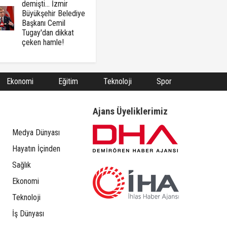
demişti... İzmir
Büyükşehir Belediye
Başkanı Cemil
Tugay'dan dikkat
çeken hamle!
Ekonomi
Eğitim
Teknoloji
Spor
Ajans Üyeliklerimiz
Medya Dünyası
Hayatın İçinden
Sağlık
Ekonomi
Teknoloji
İş Dünyası