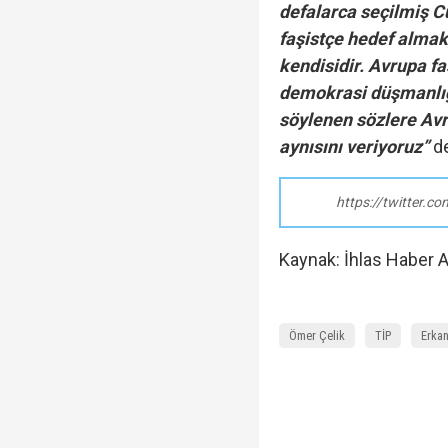
defalarca seçilmiş 
faşistçe hedef almak
kendisidir. Avrupa faş
demokrasi düşmanlığ
söylenen sözlere Avr
aynısını veriyoruz”
de
https://twitter.
Kaynak: İhlas Haber A
Ömer Çelik
TİP
Erka