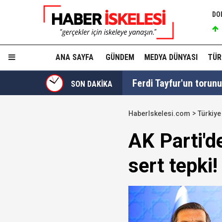
DO
ANA SAYFA
GÜNDEM
MEDYA DÜNYASI
TÜR
Ferdi Tayfur'un torunu 
SON DAKİKA
HaberIskelesi.com
Türkiye
Turhan Çömez'e "Sinca
AK Parti'd
sert tepki!
Düzenleme TBMM'de kab