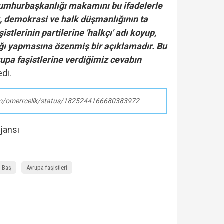
Cumhurbaşkanlığı makamını bu ifadelerle
, demokrasi ve halk düşmanlığının ta
istlerinin partilerine 'halkçı' adı koyup,
ı yapmasına özenmiş bir açıklamadır. Bu
upa faşistlerine verdiğimiz cevabın
di.
com/omerrcelik/status/1825244166680383972
jansı
n Baş
Avrupa faşistleri