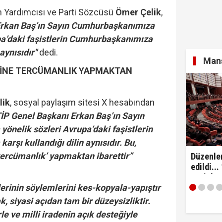
n Yardımcısı ve Parti Sözcüsü
Ömer Çelik
,
Erkan Baş’ın Sayın Cumhurbaşkanımıza
: "Anlaşma tüm kardeş ülkelerin katılımına açıktır..!"
pa’daki faşistlerin Cumhurbaşkanımıza
 aynısıdır"
dedi.
Manş
RİNE TERCÜMANLIK YAPMAKTAN
azete'de yayımlandı... Üniversiteye dönüş için 4 ay süre
lik
, sosyal paylaşım sitesi X hesabından
İP Genel Başkanı Erkan Baş’ın Sayın
nelik sözleri Avrupa’daki faşistlerin
rşı kullandığı dilin aynısıdır. Bu,
‘tercümanlık’ yapmaktan ibarettir”
Düzenle
edildi...
yeni dö
lerinin söylemlerini kes-kopyala-yapıştır
, siyasi açıdan tam bir düzeysizliktir.
e ve milli iradenin açık desteğiyle