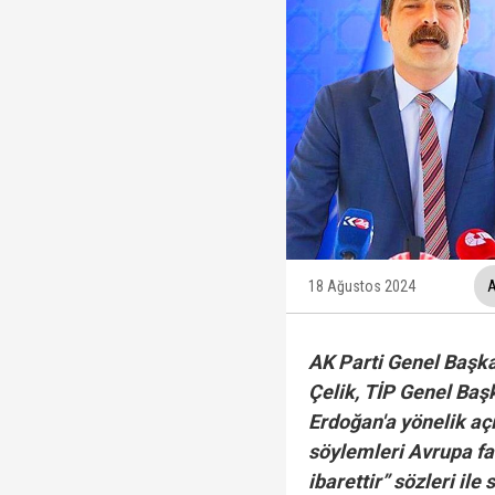
AK Parti'ye geçmem de
Cumhurbaşkanı Erdoğa
Rasim Ozan Kütahyalı 
18 Ağustos 2024
A
Terörsüz Türkiye süre
AK Parti Genel Başk
Çelik, TİP Genel Ba
Erdoğan'a yönelik aç
söylemleri Avrupa fa
TGRT Ankara Temsilci
ibarettir” sözleri ile 