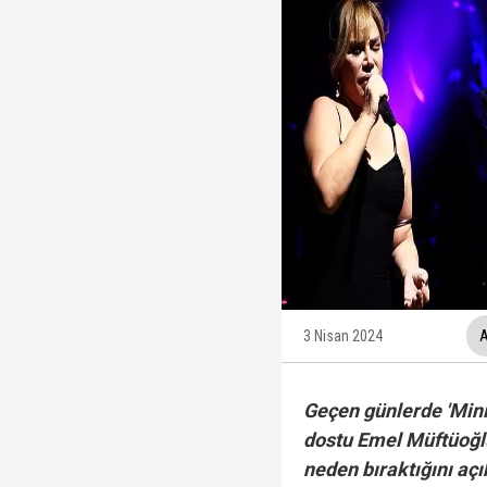
Trabzonspor, KAP'a bi
İzmir Büyükşehir Bele
Ünlüler soruşturmasın
Veli Ağbaba'nın ağabe
3 Nisan 2024
A
Geçen günlerde 'Mini
dostu Emel Müftüoğlu
neden bıraktığını açı