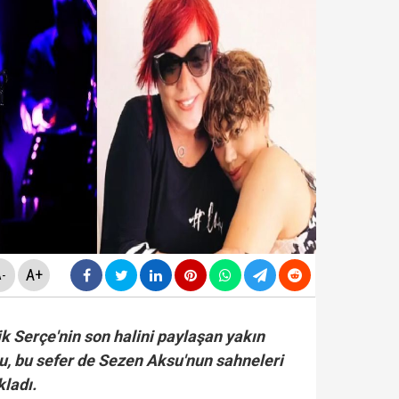
ldirdi... Mohamed Salah'ta mutlu son!
diyesi'nde "yolsuzluk" soruşturması... Veli Ağbaba'nın
da yeni skandal... Telefonundan mide bulandıran yazışm
yi Hür Ağbaba tutuklandı...
A+
-
k Serçe'nin son halini paylaşan yakın
, bu sefer de Sezen Aksu'nun sahneleri
kladı.