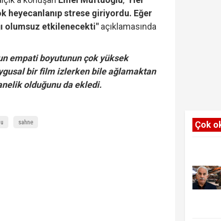
k heyecanlanıp strese giriyordu. Eğer
ı olumsuz etkilenecekti"
açıklamasında
un empati boyutunun çok yüksek
gusal bir film izlerken bile ağlamaktan
anelik olduğunu da ekledi.
lu
sahne
Çok o