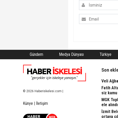
Gündem
Medya Dünyası
Türkiye
Son ekl
Veli Ağba
Fatih Alt
© 2026 Haberiskelesi.com |
siz kamu 
MGK Topla
Künye
|
İletişim
ele alındı.
İzmit Bel
ortaya çı