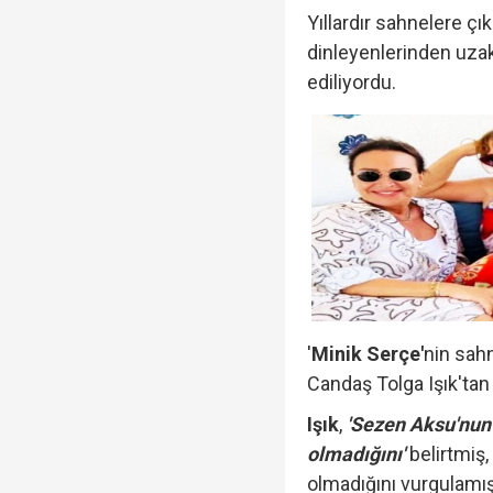
Yıllardır sahnelere ç
dinleyenlerinden uza
ediliyordu.
'
Minik Serçe'
nin sah
Candaş Tolga Işık'tan 
Işık
,
'Sezen Aksu'nun 
olmadığını'
belirtmiş,
olmadığını vurgulamış