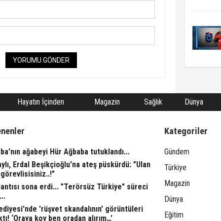
YORUMU GÖNDER
Hayatın İçinden
Magazin
Sağlık
Dünya
enenler
Kategoriler
ba'nın ağabeyi Hür Ağbaba tutuklandı...
Gündem
aylı, Erdal Beşikçioğlu'na ateş püskürdü: "Ulan
Türkiye
görevlisisiniz..!"
Magazin
ntısı sona erdi... "Terörsüz Türkiye" süreci
..
Dünya
ediyesi'nde 'rüşvet skandalının' görüntüleri
Eğitim
ktı! ‘Oraya koy ben oradan alırım…'