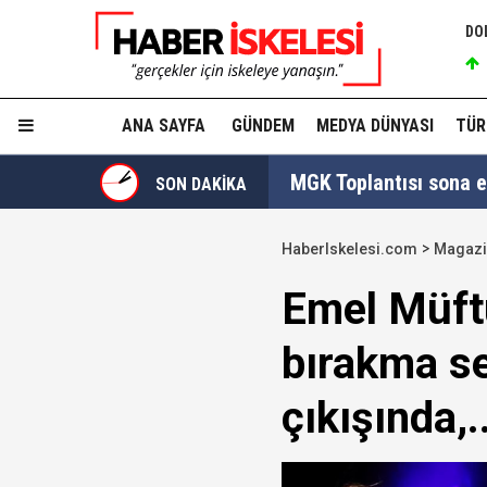
DO
ANA SAYFA
GÜNDEM
MEDYA DÜNYASI
TÜR
MGK Toplantısı sona erd
SON DAKİKA
İzmit Belediyesi'nde '
HaberIskelesi.com
Magaz
Tahir Sarıkaya'nın he
Emel Müft
Hakkında fezleke hazı
bırakma se
Hangi suçlar kapsam dı
çıkışında,..
Devlet Bahçeli'den 'dev