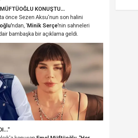
L MÜFTÜOĞLU KONUŞTU…
fta önce Sezen Aksu'nun son halini
oğlu'
ndan, '
Minik Serçe'
nin sahneleri
air bambaşka bir açıklama geldi.
..."
lçık'a konuşan
Emel Müftüoğlu
,
"Her