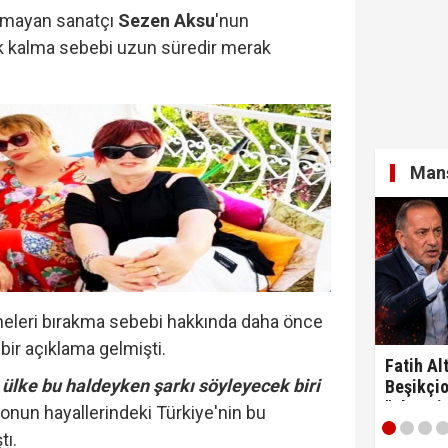
ıkmayan sanatçı
Sezen Aksu
'nun
k kalma sebebi uzun süredir merak
Manş
neleri bırakma sebebi hakkında daha önce
bir açıklama gelmişti.
Fatih Alt
ülke bu haldeyken şarkı söyleyecek biri
Beşikçio
"Ulan si
 onun hayallerindeki Türkiye'nin bu
tı.