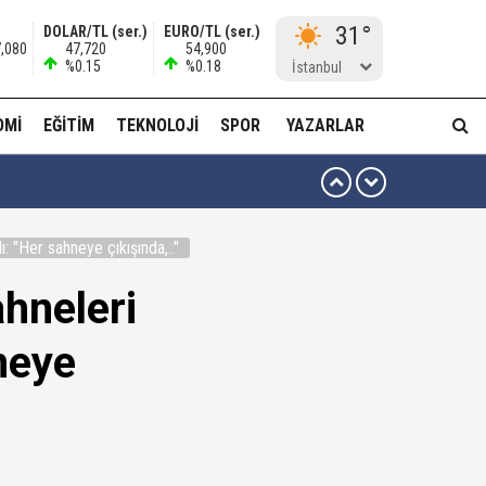
31°
DOLAR/TL (ser.)
EURO/TL (ser.)
7,080
47,720
54,900
%0.15
%0.18
İstanbul
OMI
EĞITIM
TEKNOLOJI
SPOR
YAZARLAR
 ben oradan alırım…'
 "Her sahneye çıkışında,.."
ha düzenli para göndermiş!
hneleri
idam edilmeye razıyım'
neye
ı...
muda..!"