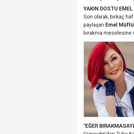
YAKIN DOSTU EME
Son olarak, birkaç ha
paylaşan
Emel Müftü
bırakma meselesine d
"EĞER BIRAKMASAYDI
Günaydın'dan Tuba Ka