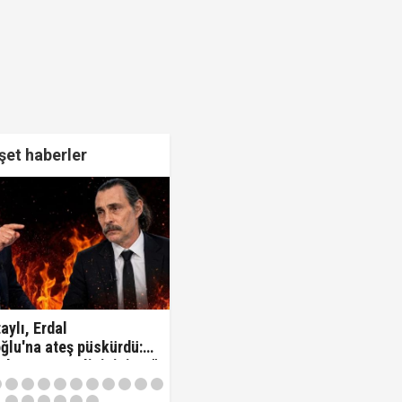
et haberler
aylı, Erdal
ğlu'na ateş püskürdü:
z kamu görevlisisiniz..!"