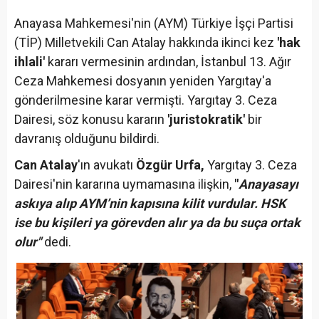
Anayasa Mahkemesi'nin (AYM) Türkiye İşçi Partisi
(TİP) Milletvekili Can Atalay hakkında ikinci kez
'hak
ihlali'
kararı vermesinin ardından, İstanbul 13. Ağır
Ceza Mahkemesi dosyanın yeniden Yargıtay'a
gönderilmesine karar vermişti. Yargıtay 3. Ceza
Dairesi, söz konusu kararın
'juristokratik'
bir
davranış olduğunu bildirdi.
Can Atalay
'ın avukatı
Özgür Urfa,
Yargıtay 3. Ceza
Dairesi'nin kararına uymamasına ilişkin,
"
Anayasayı
askıya alıp AYM’nin kapısına kilit vurdular. HSK
ise bu kişileri ya görevden alır ya da bu suça ortak
olur"
dedi.