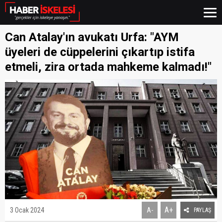
Can Atalay'ın avukatı Urfa: "AYM
üyeleri de cüppelerini çıkartıp istifa
etmeli, zira ortada mahkeme kalmadı!"
A+
3 Ocak 2024
A-
PAYLAŞ