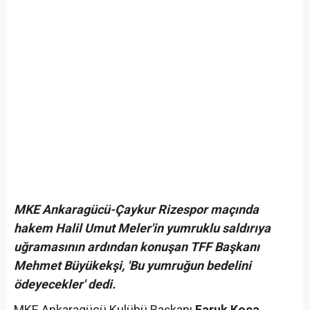
MKE Ankaragücü-Çaykur Rizespor maçında
hakem Halil Umut Meler'in yumruklu saldırıya
uğramasının ardından konuşan TFF Başkanı
Mehmet Büyükekşi, 'Bu yumruğun bedelini
ödeyecekler' dedi.
MKE Ankaragücü Kulübü Başkanı
Faruk Koca,