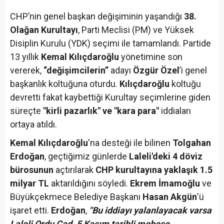
CHP’nin genel başkan değişiminin yaşandığı
38.
Olağan Kurultayı
, Parti Meclisi (PM) ve Yüksek
Disiplin Kurulu (YDK) seçimi ile tamamlandı. Partide
13 yıllık
Kemal Kılıçdaroğlu
yönetimine son
vererek,
“değişimcilerin”
adayı
Özgür Özel
’i genel
başkanlık koltuğuna oturdu.
Kılıçdaroğlu
koltuğu
devretti fakat kaybettiği Kurultay seçimlerine giden
süreçte
"kirli pazarlık" ve "kara para"
iddiaları
ortaya atıldı.
Kemal Kılıçdaroğlu
'na desteği ile bilinen
Tolgahan
Erdoğan
, geçtiğimiz günlerde
Laleli'deki 4 döviz
bürosunun
açtırılarak
CHP kurultayına yaklaşık 1.5
milyar TL
aktarıldığını söyledi.
Ekrem İmamoğlu
ve
Büyükçekmece Belediye Başkanı
Hasan Akgün
'ü
işaret etti.
Erdoğan
,
"Bu iddiayı yalanlayacak varsa
Laleli Ordu Cad. 5 Kasım tarihli mobese