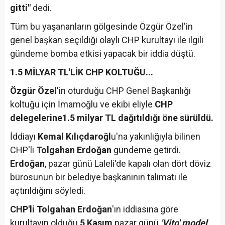
gitti"
dedi.
Tüm bu yaşananların gölgesinde Özgür Özel'in
genel başkan seçildiği olaylı CHP kurultayı ile ilgili
gündeme bomba etkisi yapacak bir iddia düştü.
1.5 MİLYAR TL'LİK CHP KOLTUĞU...
Özgür Özel
'in oturduğu CHP Genel Başkanlığı
koltuğu için İmamoğlu ve ekibi eliyle
CHP
delegelerine1.5 milyar TL dağıtıldığı öne sürüldü.
İddiayı
Kemal Kılıçdaroğl
u'na yakınlığıyla bilinen
CHP'li
Tolgahan Erdoğan
gündeme getirdi.
Erdoğan
, pazar günü Laleli'de kapalı olan dört döviz
bürosunun bir belediye başkanının talimatı ile
açtırıldığını söyledi.
CHP'li Tolgahan Erdoğan
'ın iddiasına göre
kurultayın olduğu
5 Kasım
pazar günü
'Vito' model