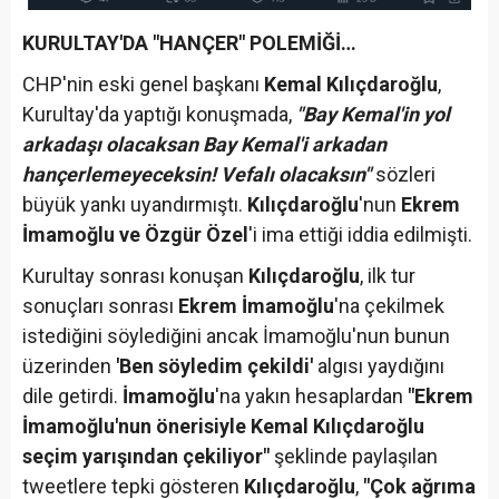
KURULTAY'DA "HANÇER" POLEMİĞİ…
CHP'nin eski genel başkanı
Kemal Kılıçdaroğlu
,
Kurultay'da yaptığı konuşmada,
"Bay Kemal'in yol
arkadaşı olacaksan Bay Kemal'i arkadan
hançerlemeyeceksin! Vefalı olacaksın"
sözleri
büyük yankı uyandırmıştı.
Kılıçdaroğlu
'nun
Ekrem
İmamoğlu ve Özgür Özel
'i ima ettiği iddia edilmişti.
Kurultay sonrası konuşan
Kılıçdaroğlu
, ilk tur
sonuçları sonrası
Ekrem İmamoğlu
'na çekilmek
istediğini söylediğini ancak İmamoğlu'nun bunun
üzerinden
'Ben söyledim çekildi'
algısı yaydığını
dile getirdi.
İmamoğlu
'na yakın hesaplardan
"Ekrem
İmamoğlu'nun önerisiyle Kemal Kılıçdaroğlu
seçim yarışından çekiliyor"
şeklinde paylaşılan
tweetlere tepki gösteren
Kılıçdaroğlu
,
"Çok ağrıma