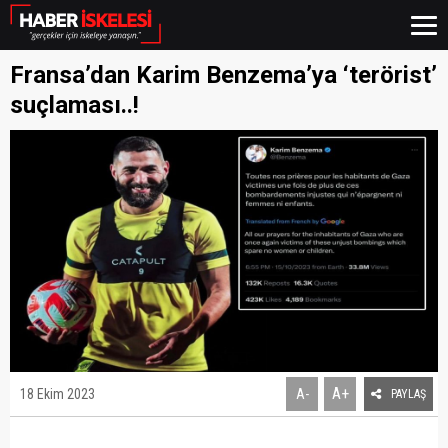
Fransa’dan Karim Benzema’ya ‘terörist’
suçlaması..!
A+
18 Ekim 2023
A-
PAYLAŞ