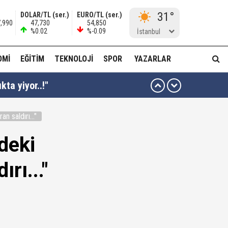
31°
DOLAR/TL (ser.)
EURO/TL (ser.)
7,990
47,730
54,850
%0.02
%-0.09
İstanbul
OMI
EĞITIM
TEKNOLOJI
SPOR
YAZARLAR
kta yiyor..!"
 saldırı..."
ı kararı...
deki
ası dikkat çekti!
rı..."