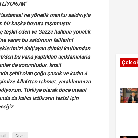
ETLİYORUM"
 Hastanesi’ne yönelik menfur saldırıyla
m bir başka boyuta taşınmıştır.
uç teşkil eden ve Gazze halkına yönelik
e varan bu saldırının faillerini
reklerimizi dağlayan dünkü katliamdan
im’den bu yana yaptıkları açıklamalarla
Çok o
nler de sorumludur. İsrail
da şehit olan çoğu çocuk ve kadın 4
şimize Allah’tan rahmet, yaralılarımıza
 ediyorum. Türkiye olarak önce insani
nda da kalıcı istikrarın tesisi için
ceğiz.
srail
Gazze