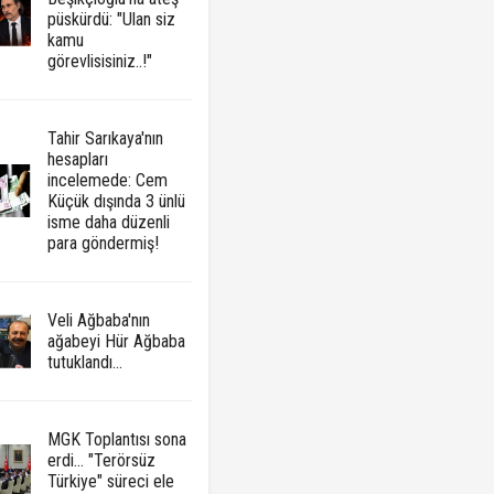
püskürdü: "Ulan siz
kamu
görevlisisiniz..!"
Tahir Sarıkaya'nın
hesapları
incelemede: Cem
Küçük dışında 3 ünlü
isme daha düzenli
para göndermiş!
Veli Ağbaba'nın
ağabeyi Hür Ağbaba
tutuklandı...
MGK Toplantısı sona
erdi... "Terörsüz
Türkiye" süreci ele