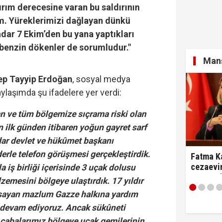
ırım derecesine varan bu saldırının
rum. Yüreklerimizi dağlayan dünkü
adar 7 Ekim’den bu yana yaptıkları
 benzin dökenler de sorumludur."
Manş
p Tayyip Erdoğan
, sosyal medya
ylaşımda şu ifadelere yer verdi:
n ve tüm bölgemize sıçrama riski olan
n ilk günden itibaren yoğun gayret sarf
dar devlet ve hükûmet başkanı
derle telefon görüşmesi gerçekleştirdik.
Fatma Ka
cezaevin
 iş birliği içerisinde 3 uçak dolusu
tartıştı:
zemesini bölgeye ulaştırdık. 17 yıldır
diyerek 
aşayan mazlum Gazze halkına yardım
 devam ediyoruz. Ancak sükûneti
çabalarımız bölgeye uçak gemilerinin