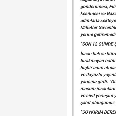
gönderilmesi, Fili
kesilmesi ve Gazz
adımlarla sekteye
Milletler Güvenli
yerine getiremedi
"SON 12 GÜNDE
İnsan hak ve hürr
bırakmayan batılı
hiçbir adım atmad
ve ikiyüzlü yayın
yarışına girdi. “
masum insanların, 
ve sivil yerleşim
şahit olduğumuz s
"SOYKIRIM DERE