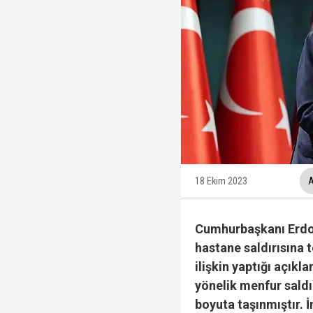
İzmit Belediyesi'nde '
Tahir Sarıkaya'nın he
Hakkında fezleke hazı
Fatma Kaplan Hürriyet c
18 Ekim 2023
A
Cumhurbaşkanı Erdoğ
hastane saldırısına t
ilişkin yaptığı açıkl
yönelik menfur saldı
boyuta taşınmıştır. 