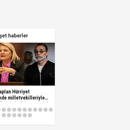
et haberler
plan Hürriyet
de milletvekilleriyle
 "'Beni siz ihbar ettiniz'
vekilleri kovdu..!"