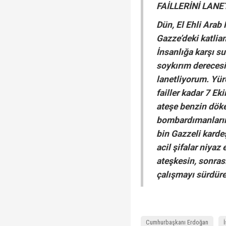
FAİLLERİNİ LAN
Dün, El Ehli Arab
Gazze’deki katlia
İnsanlığa karşı s
soykırım derecesin
lanetliyorum. Yü
failler kadar 7 Ek
ateşe benzin döke
bombardımanların
bin Gazzeli karde
acil şifalar niyaz
ateşkesin, sonrası
çalışmayı sürdüre
Cumhurbaşkanı Erdoğan
İ