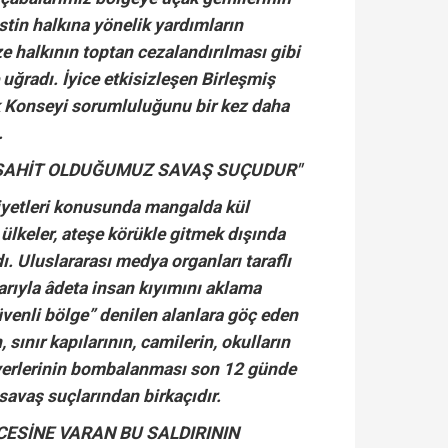
stin halkına yönelik yardımların
e halkının toptan cezalandırılması gibi
 uğradı. İyice etkisizleşen Birleşmiş
k Konseyi sorumluluğunu bir kez daha
.
 ŞAHİT OLDUĞUMUZ SAVAŞ SUÇUDUR"
iyetleri konusunda mangalda kül
 ülkeler, ateşe körükle gitmek dışında
ı. Uluslararası medya organları taraflı
larıyla âdeta insan kıyımını aklama
Güvenli bölge” denilen alanlara göç eden
sınır kapılarının, camilerin, okulların
 yerlerinin bombalanması son 12 günde
avaş suçlarından birkaçıdır.
CESİNE VARAN BU SALDIRININ