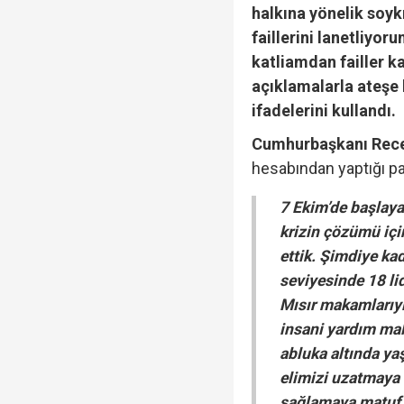
halkına yönelik soyk
faillerini lanetliyo
katliamdan failler k
açıklamalarla ateşe
ifadelerini kullandı.
Cumhurbaşkanı Rece
hesabından yaptığı pa
7 Ekim’de başlaya
krizin çözümü içi
ettik. Şimdiye ka
seviyesinde 18 li
Mısır makamlarıyla
insani yardım mal
abluka altında y
elimizi uzatmaya
sağlamaya matuf 