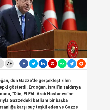
rüşvet skandalının' görüntüleri ortaya çıktı! ‘Oraya koy
sapları incelemede: Cem Küçük dışında 3 ünlü isme da
rlanan Veli Ağbaba'dan sert çıkış! 'HTS kaydım varsa 
ezaevinde milletvekilleriyle tartıştı: "'Beni siz ihbar e
A+
-
an, dün Gazze'de gerçekleştirilen
epki gösterdi. Erdoğan, İsrail'in saldırıya
amada, "Dün, El Ehli Arab Hastanesi’ne
rıyla Gazze’deki katliam bir başka
İnsanlığa karşı suç teşkil eden ve Gazze