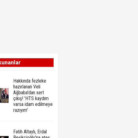
kunanlar
Hakkında fezleke
hazırlanan Veli
Ağbaba'dan sert
çıkış! 'HTS kaydım
varsa idam edilmeye
razıyım'
Fatih Altaylı, Erdal
Beşikçioğlu'na ateş