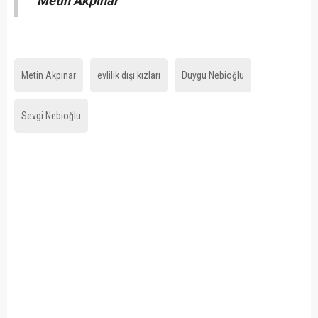
Metin Akpınar"
Metin Akpınar
evlilik dışı kızları
Duygu Nebioğlu
Sevgi Nebioğlu