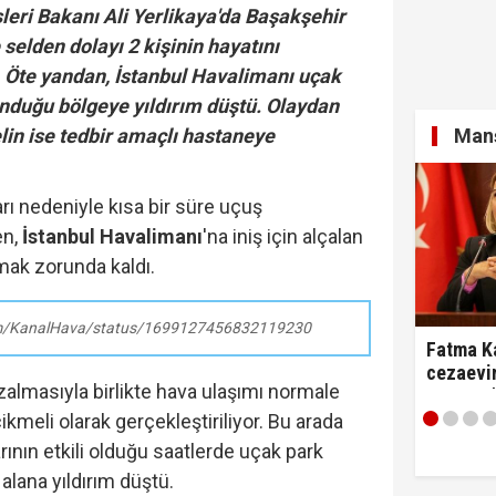
şleri Bakanı Ali Yerlikaya'da Başakşehir
elden dolayı 2 kişinin hayatını
ı. Öte yandan, İstanbul Havalimanı uçak
unduğu bölgeye yıldırım düştü. Olaydan
lin ise tedbir amaçlı hastaneye
Manş
ı nedeniyle kısa bir süre uçuş
en,
İstanbul Havalimanı
'na iniş için alçalan
mak zorunda kaldı.
com/KanalHava/status/1699127456832119230
Fatma Ka
cezaevin
almasıyla birlikte hava ulaşımı normale
tartıştı:
diyerek 
kmeli olarak gerçekleştiriliyor. Bu arada
ının etkili olduğu saatlerde uçak park
alana yıldırım düştü.