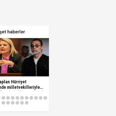
et haberler
plan Hürriyet
de milletvekilleriyle
 "'Beni siz ihbar ettiniz'
vekilleri kovdu..!"