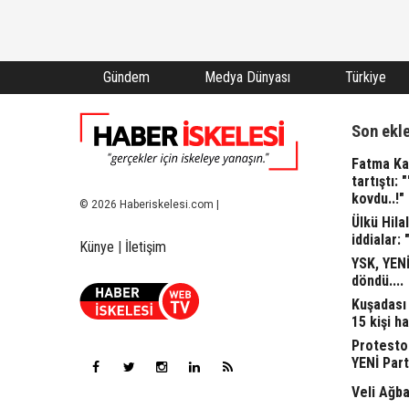
Gündem
Medya Dünyası
Türkiye
Son ekl
Fatma Kap
tartıştı: 
kovdu..!"
© 2026 Haberiskelesi.com |
Ülkü Hila
iddialar: 
Künye
|
İletişim
YSK, YENİ
döndü....
Kuşadası 
15 kişi ha
Protesto
YENİ Part
Veli Ağba