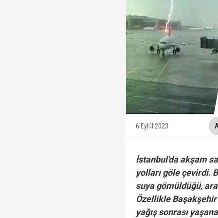
İzmit Belediyesi'nde '
Tahir Sarıkaya'nın he
Hakkında fezleke hazı
Fatma Kaplan Hürriyet c
6 Eylül 2023
A
İstanbul'da akşam sa
yolları göle çevirdi
suya gömüldüğü, araç
Özellikle Başakşehir 
yağış sonrası yaşanan