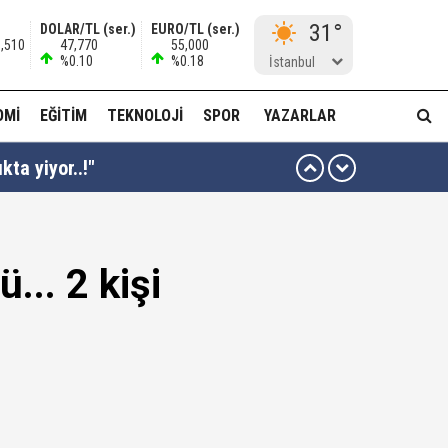
31°
DOLAR/TL (ser.)
EURO/TL (ser.)
1,510
47,770
55,000
%0.10
%0.18
İstanbul
OMI
EĞITIM
TEKNOLOJI
SPOR
YAZARLAR
kta yiyor..!"
ı kararı...
... 2 kişi
ası dikkat çekti!