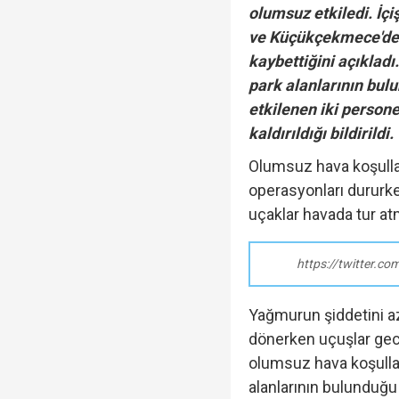
olumsuz etkiledi. İçi
ve Küçükçekmece'de s
kaybettiğini açıklad
park alanlarının bul
etkilenen iki persone
kaldırıldığı bildirildi.
Olumsuz hava koşullar
operasyonları dururk
uçaklar havada tur at
https://twitter.
Yağmurun şiddetini az
dönerken uçuşlar geci
olumsuz hava koşullar
alanlarının bulunduğu 