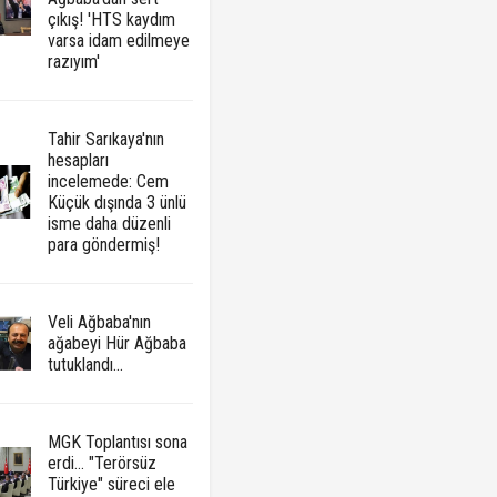
çıkış! 'HTS kaydım
varsa idam edilmeye
razıyım'
Tahir Sarıkaya'nın
hesapları
incelemede: Cem
Küçük dışında 3 ünlü
isme daha düzenli
para göndermiş!
Veli Ağbaba'nın
ağabeyi Hür Ağbaba
tutuklandı...
MGK Toplantısı sona
erdi... "Terörsüz
Türkiye" süreci ele