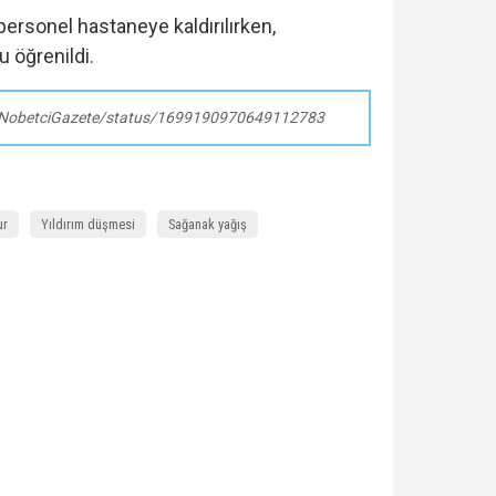
personel hastaneye kaldırılırken,
u öğrenildi.
m/NobetciGazete/status/1699190970649112783
ur
Yıldırım düşmesi
Sağanak yağış