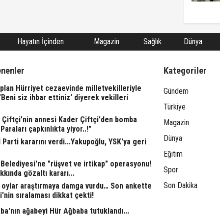
Hayatın İçinden
Magazin
Sağlık
Dünya
enenler
Kategoriler
lan Hürriyet cezaevinde milletvekilleriyle
Gündem
"'Beni siz ihbar ettiniz' diyerek vekilleri
Türkiye
l Çiftçi'nin annesi Kader Çiftçi'den bomba
Magazin
"Paraları çapkınlıkta yiyor..!"
Dünya
 Parti kararını verdi...Yakupoğlu, YSK'ya geri
Eğitim
Belediyesi'ne "rüşvet ve irtikap" operasyonu!
Spor
kkında gözaltı kararı...
Son Dakika
 oylar araştırmaya damga vurdu… Son ankette
i'nin sıralaması dikkat çekti!
ba'nın ağabeyi Hür Ağbaba tutuklandı...