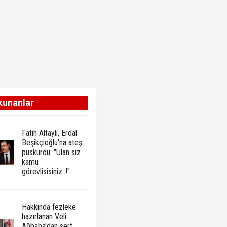
kunanlar
Fatih Altaylı, Erdal
Beşikçioğlu'na ateş
püskürdü: "Ulan siz
kamu
görevlisisiniz..!"
Hakkında fezleke
hazırlanan Veli
Ağbaba'dan sert