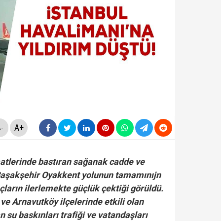
rüşvet skandalının' görüntüleri ortaya çıktı! ‘Oraya koy
sapları incelemede: Cem Küçük dışında 3 ünlü isme da
rlanan Veli Ağbaba'dan sert çıkış! 'HTS kaydım varsa 
ezaevinde milletvekilleriyle tartıştı: "'Beni siz ihbar e
A+
-
atlerinde bastıran sağanak cadde ve
. Başakşehir Oyakkent yolunun tamamınıjn
ların ilerlemekte güçlük çektiği görüldü.
ve Arnavutköy ilçelerinde etkili olan
 su baskınları trafiği ve vatandaşları