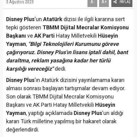
A+
3 Ağustos 2023
A-
PAYLAŞ
Disney Plus
'un
Atatürk
dizisi ile ilgili kararına sert
tepki gösteren
TBMM Dijital Mecralar Komisyonu
Başkanı
ve
AK Parti
Hatay Milletvekili
Hüseyin
Yayman
,
"Bilgi Teknolojileri Kurumunu göreve
çağırıyoruz. Disney Plus'ın lisans iptali dahil, bant
daraltma, reklam yasağına kadar her türlü
karşılığı vereceğiz"
dedi.
Disney Plus
'ın Atatürk dizisini yayınlamama kararı
alması sonrası başlayan tartışmalar devam ediyor.
Son olarak TBMM Dijital Mecralar Komisyonu
Başkanı ve AK Parti Hatay Milletvekili
Hüseyin
Yayman
, yaptığı açıklamada
Disney Plus
'un aldığı
kararı Türk milletine yapılmış bir hakaret olarak
değerlendirdi.