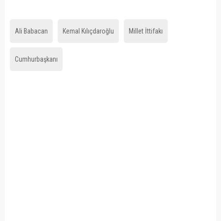
Ali Babacan
Kemal Kılıçdaroğlu
Millet İttifakı
Cumhurbaşkanı