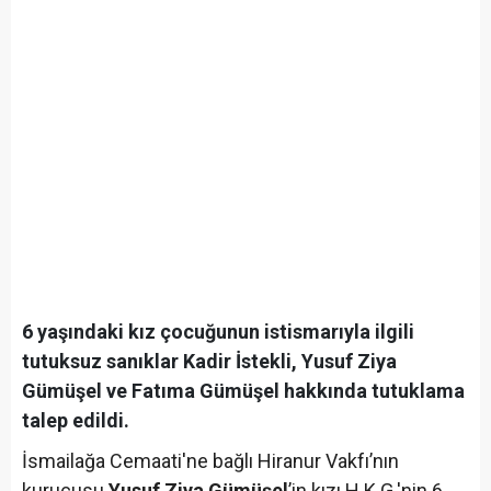
6 yaşındaki kız çocuğunun istismarıyla ilgili
tutuksuz sanıklar Kadir İstekli, Yusuf Ziya
Gümüşel ve Fatıma Gümüşel hakkında tutuklama
talep edildi.
İsmailağa Cemaati'ne bağlı Hiranur Vakfı’nın
kurucusu
Yusuf Ziya Gümüşel
’in kızı H.K.G.'nin 6