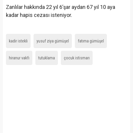
Zanlılar hakkında 22 yıl 6’şar aydan 67 yıl 10 aya
kadar hapis cezası isteniyor.
kadir istekli
yusuf ziya gümüşel
fatıma gümüşel
hiranur vakfı
tutuklama
çocuk istismarı