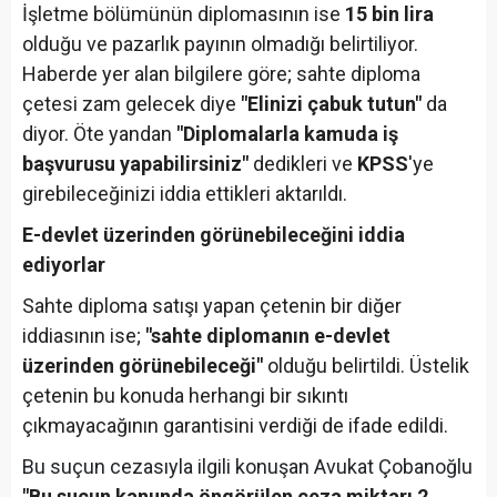
İşletme bölümünün diplomasının ise
15 bin lira
olduğu ve pazarlık payının olmadığı belirtiliyor.
Haberde yer alan bilgilere göre; sahte diploma
çetesi zam gelecek diye
"Elinizi çabuk tutun"
da
diyor. Öte yandan
"Diplomalarla kamuda iş
başvurusu yapabilirsiniz"
dedikleri ve
KPSS
'ye
girebileceğinizi iddia ettikleri aktarıldı.
E-devlet üzerinden görünebileceğini iddia
ediyorlar
Sahte diploma satışı yapan çetenin bir diğer
iddiasının ise;
"sahte diplomanın e-devlet
üzerinden görünebileceği"
olduğu belirtildi. Üstelik
çetenin bu konuda herhangi bir sıkıntı
çıkmayacağının garantisini verdiği de ifade edildi.
Bu suçun cezasıyla ilgili konuşan Avukat Çobanoğlu
"Bu suçun kanunda öngörülen ceza miktarı 2