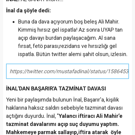
İnal da şöyle dedi:
Buna da dava açıyorum boş beleş Ali Mahir.
Kimmiş hırsız gel ispatla! Az sonra UYAP tan
açıp davayı burdan paylaşacağım. Al sana
fırsat, fetö parası,rezidans ve hırsızlığı gel
ispatla. Bütün twitter alemi şahit olsun, izlesin.
https://twitter.com/mustafadinal/status/1586453
İNAL'DAN BAŞARIR'A TAZMİNAT DAVASI
Yeni bir paylaşımda bulunun İnal, Başarır'a, kişilik
haklarına haksız saldırı sebebiyle tazminat davası
açtığını duyurdu. İnal, "
Yalancı iftiracı Ali Mahir’e
tazminat davalarımı açıp suç duyumu yaptım.
Mahkemeye parmak sallayıp,iftira atarak öyle