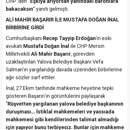
CHP 'den “
Eşkıya arıyorsan yanındaki baronlara
bakacaksın
” yanıtı gelmişti.
ALİ MAHİR BAŞARIR İLE MUSTAFA DOĞAN İNAL
BİRBİRİNE GİRDİ
Cumhurbaşkanı
Recep Tayyip Erdoğan
’ın eski
avukatı
Mustafa Doğan İnal
ile CHP Mersin
Milletvekili
Ali Mahir Başarır
, görevden
uzaklaştırılan Yalova Belediye Başkanı Vefa
Salman'ın yargılandığı davada üzerinden birbirlerine
ağır sözler sarf ettiler.
İnal, 27 Ekim tarihinde mahkeme heyetine tepki
gösteren Başarırı'ın görüntülerini paylaşarak
"
Rüşvetten yargılanan yalova belediye başkanının
duruşması… İstiklal mahkemeleri ve yassıada
mahkemesi gibi kendilerinden talimat almadığı
için yapıyor bunu terbiyesiz. Bunlar için mahkeme