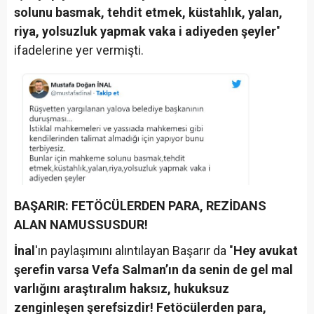
solunu basmak, tehdit etmek, küstahlık, yalan,
riya, yolsuzluk yapmak vaka i adiyeden şeyler
"
ifadelerine yer vermişti.
BAŞARIR: FETÖCÜLERDEN PARA, REZİDANS
ALAN NAMUSSUSDUR!
İnal
'ın paylaşımını alıntılayan Başarır da "
Hey avukat
şerefin varsa Vefa Salman’ın da senin de gel mal
varlığını araştıralım haksız, hukuksuz
zenginleşen şerefsizdir! Fetöcülerden para,