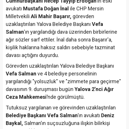
Cumhurbaşkanı Recep Tayyip Erdoğan
’ın eski
avukatı
Mustafa Doğan İnal
ile CHP Mersin
Milletvekili
Ali Mahir Başarır,
görevden
uzaklaştırılan Yalova Belediye Başkanı
Vefa
Salman
'ın yargılandığı dava üzerinden birbirlerine
ağır sözler sarf ettiler. İnal daha sonra Başarır'a,
kişilik haklarına haksız saldırı sebebiyle tazminat
davası açtığını duyurdu.
Görevden uzaklaştırılan Yalova Belediye Başkanı
Vefa Salman
ve 4 belediye personelinin
yargılandığı "yolsuzluk" ve "zimmete para geçirme"
davasının 9. duruşması bugün
Yalova 2’nci Ağır
Ceza Mahkemesi'
nde görülmüştü.
Tutuksuz yargılanan ve görevinden uzaklaştırılan
Belediye Başkanı Vefa Salman
’ın avukatı
Deniz
Baykal,
Salman’ın suçsuzluğuna ilişkin bilirkişi