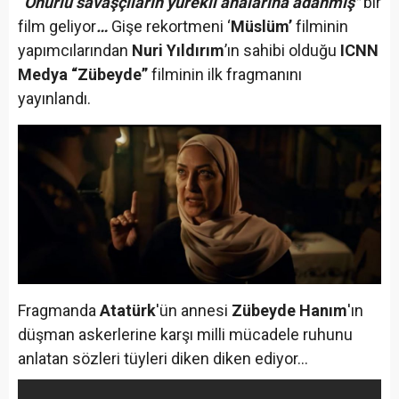
“Onurlu savaşçıların yürekli analarına adanmış"
bir
film geliyor
…
Gişe rekortmeni ‘
Müslüm’
filminin
yapımcılarından
Nuri Yıldırım
’ın sahibi olduğu
ICNN
Medya
“Zübeyde”
filminin ilk fragmanını
yayınlandı.
Fragmanda
Atatürk
'ün annesi
Zübeyde Hanım
'ın
düşman askerlerine karşı milli mücadele ruhunu
anlatan sözleri tüyleri diken diken ediyor…