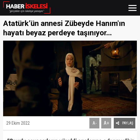
Atatürk’ün annesi Zübeyde Hanım'ın
hayatı beyaz perdeye taşınıyor...
A+
29 Ekim 2022
A-
PAYLAŞ