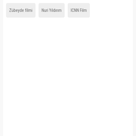
Zübeyde filmi
Nuri Yıldırım
ICNN Film