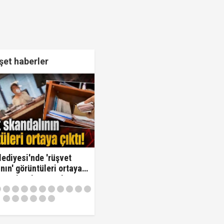
et haberler
lediyesi'nde 'rüşvet
nın' görüntüleri ortaya
Oraya koy ben oradan