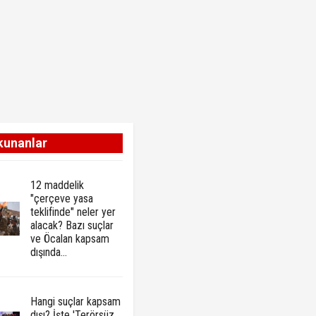
kunanlar
12 maddelik
"çerçeve yasa
teklifinde" neler yer
alacak? Bazı suçlar
ve Öcalan kapsam
dışında…
Hangi suçlar kapsam
dışı? İşte 'Terörsüz