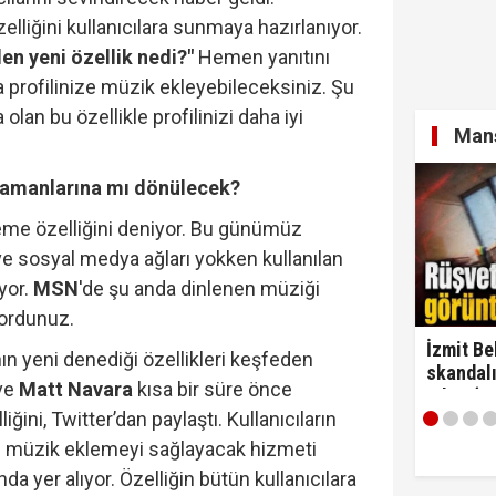
elliğini kullanıcılara sunmaya hazırlanıyor.
en yeni özellik nedi?"
Hemen yanıtını
a profilinize müzik ekleyebileceksiniz. Şu
lan bu özellikle profilinizi daha iyi
Manş
zamanlarına mı dönülecek?
me özelliğini deniyor. Bu günümüz
e sosyal medya ağları yokken kullanılan
yor.
MSN
'de şu anda dinlenen müziği
iyordunuz.
İzmit Be
n yeni denediği özellikleri keşfeden
skandalı
ve
Matt Navara
kısa bir süre önce
çıktı! ‘
iğini, Twitter’dan paylaştı. Kullanıcıların
alırım…'
ne müzik eklemeyi sağlayacak hizmeti
da yer alıyor. Özelliğin bütün kullanıcılara