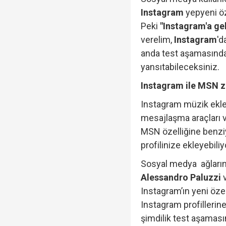
Instagram
yepyeni öz
Peki
"Instagram'a gel
verelim,
Instagram
'd
anda test aşamasında o
yansıtabileceksiniz.
Instagram ile MSN 
Instagram müzik ekle
mesajlaşma araçları v
MSN özelliğine benzi
profilinize ekleyebil
Sosyal medya ağlarını
Alessandro Paluzzi
Instagram’ın yeni özell
Instagram profilleri
şimdilik test aşamasın