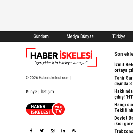
Gündem
Medya Dünyası
Türkiye
Son ekl
İzmit Bel
ortaya çı
Tahir Sa
© 2026 Haberiskelesi.com |
dışında 3
Hakkında 
Künye
|
İletişim
çıkış! 'H
Hangi suç
Teklifi'ni
Devlet Bah
ikisi gör
Trabzonsp