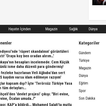
Hayatın İçinden
Magazin
Sağlık
Dünya
enenler
Kategoriler
ediyesi'nde 'rüşvet skandalının' görüntüleri
Gündem
ktı! ‘Oraya koy ben oradan alırım…'
Türkiye
rıkaya'nın hesapları incelemede: Cem Küçük
 ünlü isme daha düzenli para göndermiş!
Magazin
fezleke hazırlanan Veli Ağbaba'dan sert
Dünya
TS kaydım varsa idam edilmeye razıyım'
Eğitim
lar kapsam dışı? İşte 'Terörsüz Türkiye Yasa
n tüm detayları...
Spor
çeli'den 'devlet projesi' çıkışı: "Biri evine,
Son Dakika
evine, Öcalan umuda..!"
or, KAP'a bildirdi... Mohamed Salah'ta mutlu