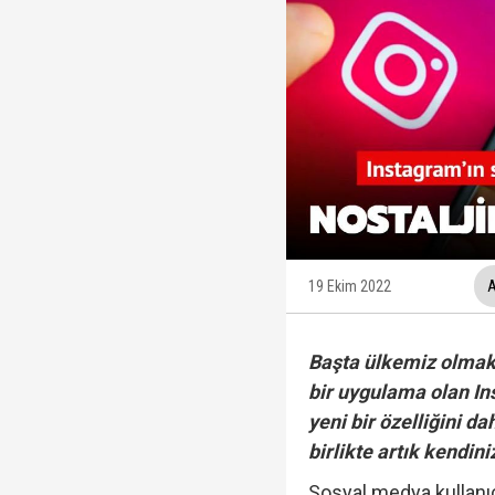
Ünlüler soruşturmasın
Yükseliş üst üste 3. gü
12 maddelik "çerçeve 
İzmit Belediyesi'nde '
19 Ekim 2022
A
Başta ülkemiz olmak
bir uygulama olan In
yeni bir özelliğini da
birlikte artık kendini
Sosyal medya kullanıc