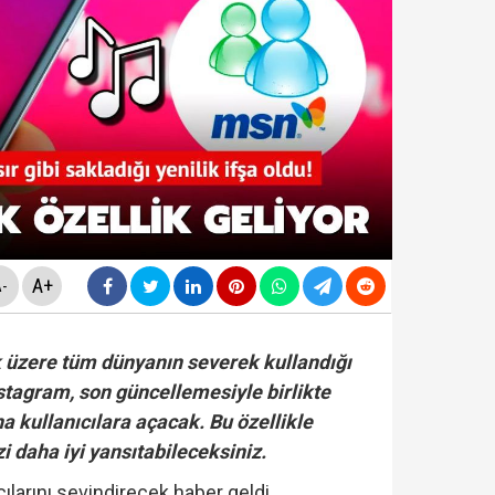
da yeni skandal... Telefonundan mide bulandıran yazışm
nüne taşındı... Altın fiyatları gaza bastı!
yasa teklifinde" neler yer alacak? Bazı suçlar ve Öca
rüşvet skandalının' görüntüleri ortaya çıktı! ‘Oraya koy
A+
-
 üzere tüm dünyanın severek kullandığı
stagram, son güncellemesiyle birlikte
ha kullanıcılara açacak. Bu özellikle
zi daha iyi yansıtabileceksiniz.
ılarını sevindirecek haber geldi.