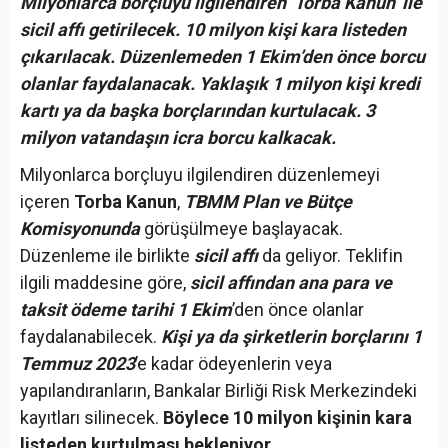
Milyonlarca borçluyu ilgilendiren ‘Torba Kanun’ ile
sicil affı getirilecek. 10 milyon kişi kara listeden
çıkarılacak. Düzenlemeden 1 Ekim’den önce borcu
olanlar faydalanacak. Yaklaşık 1 milyon kişi kredi
kartı ya da başka borçlarından kurtulacak. 3
milyon vatandaşın icra borcu kalkacak.
Milyonlarca borçluyu ilgilendiren düzenlemeyi
içeren
Torba Kanun
,
TBMM Plan ve Bütçe
Komisyonunda
görüşülmeye başlayacak.
Düzenleme ile birlikte
sicil affı
da geliyor. Teklifin
ilgili maddesine göre,
sicil affından ana para ve
taksit ödeme tarihi 1 Ekim
’den önce olanlar
faydalanabilecek.
Kişi ya da şirketlerin borçlarını 1
Temmuz 2023
’e kadar ödeyenlerin veya
yapılandıranların, Bankalar Birliği Risk Merkezindeki
kayıtları silinecek.
Böylece 10 milyon kişinin kara
listeden kurtulması bekleniyor.