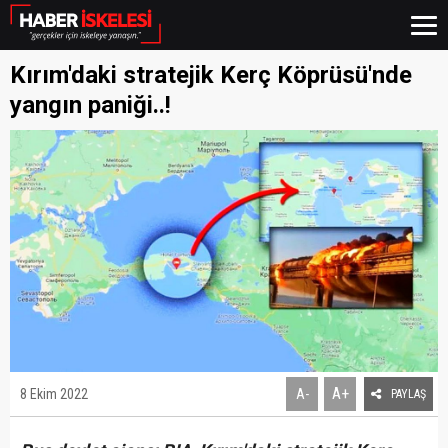
Kırım'daki stratejik Kerç Köprüsü'nde
yangın paniği..!
A+
8 Ekim 2022
A-
PAYLAŞ