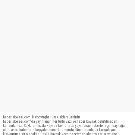
haberiskelesi.com © Copyright Tüm Hakları Saklıdır
haberiskelesi.com'da yayınlanan her türlü yazı ve haber kaynak belirtilmeden
kullanılamaz. Sayfalarımızda kaynak belirtilerek yayınlanan haberler ilgili kaynağa
aittir ve bu haberlerin kopyalanması durumunda, tüm sorumluluk kopyalayan
kişi/kuruma ait olacaktır. Başka kaynak veya gazeteden alıntı yazarlar ve site