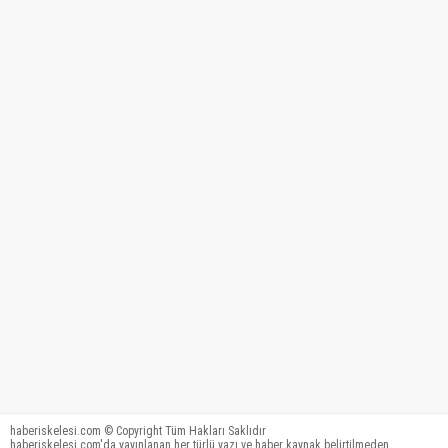
haberiskelesi.com © Copyright Tüm Hakları Saklıdır
haberiskelesi.com'da yayınlanan her türlü yazı ve haber kaynak belirtilmeden