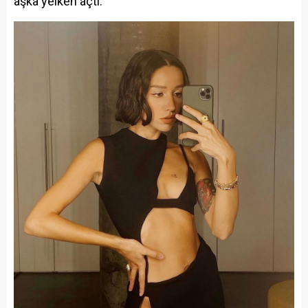
aşka yelken açtı.