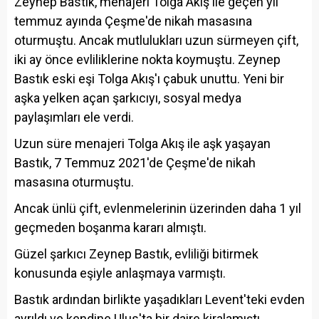
Zeynep Bastık, menajeri Tolga Akış ile geçen yıl
temmuz ayında Çeşme'de nikah masasına
oturmuştu. Ancak mutlulukları uzun sürmeyen çift,
iki ay önce evliliklerine nokta koymuştu. Zeynep
Bastık eski eşi Tolga Akış'ı çabuk unuttu. Yeni bir
aşka yelken açan şarkıcıyı, sosyal medya
paylaşımları ele verdi.
Uzun süre menajeri Tolga Akış ile aşk yaşayan
Bastık, 7 Temmuz 2021'de Çeşme'de nikah
masasına oturmuştu.
Ancak ünlü çift, evlenmelerinin üzerinden daha 1 yıl
geçmeden boşanma kararı almıştı.
Güzel şarkıcı Zeynep Bastık, evliliği bitirmek
konusunda eşiyle anlaşmaya varmıştı.
Bastık ardından birlikte yaşadıkları Levent'teki evden
ayrıldı ve kendine Ulus'ta bir daire kiralamıştı.