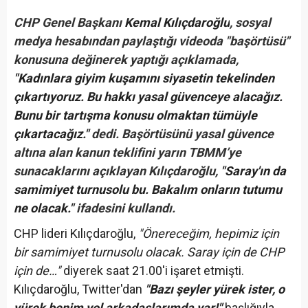
CHP Genel Başkanı
Kemal Kılıçdaroğlu
, sosyal
medya hesabından paylaştığı videoda "başörtüsü"
konusuna değinerek yaptığı açıklamada,
"Kadınlara giyim kuşamını siyasetin tekelinden
çıkartıyoruz. Bu hakkı yasal güvenceye alacağız.
Bunu bir tartışma konusu olmaktan tümüyle
çıkartacağız."
dedi. Başörtüsünü yasal güvence
altına alan kanun teklifini yarın TBMM’ye
sunacaklarını açıklayan Kılıçdaroğlu,
"Saray'ın da
samimiyet turnusolu bu. Bakalım onların tutumu
ne olacak."
ifadesini kullandı.
CHP lideri Kılıçdaroğlu,
"Önereceğim, hepimiz için
bir samimiyet turnusolu olacak. Saray için de CHP
için de…"
diyerek saat 21.00'i işaret etmişti.
Kılıçdaroğlu, Twitter'dan
"Bazı şeyler yürek ister, o
yürek benim yol arkadaşlarımda var!"
başlığıyla