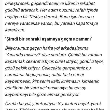
birleştirecek, güçlendirecek ve ülkenin rekabet
gücünü artıracak. Her adım huzurlu, refah içinde
büyüyen bir Türkiye demek. Bunu için ben ucu
nereye varacaksa varsın, bu yaraları kapatmaya
kararlıyım.
"Şimdi bir sonraki aşamaya geçme zamanı"
Biliyorsunuz geçen hafta yol arkadaşlarıma
'Yanımda mısınız?' diye sordum. Çünkü bu yaraları
kapatmak cesaret istiyor, cüret istiyor, gönül istiyor,
gözü peklik istiyor. Gelecekte gençlerimiz bu
sorunlarla boğuşmasın, daha fazla enerji
kaybetmesin, kimsenin kalbi kırılmasın, kimsenin
gönlünde bir yara açılmasın diye bazen oy
kaybetmeyi bile göze almak gerekiyor.
Özetle bu yol, yürek istiyor. Siyaseten büyük yürek