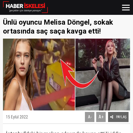
Ünlü oyuncu Melisa Döngel, sokak
ortasında saç saça kavga etti!
A+
15 Eylül 2022
A-
PAYLAŞ