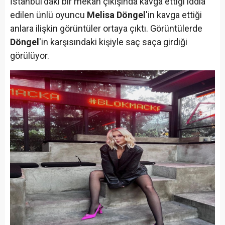
İstanbul'daki bir mekan çıkışında kavga ettiği iddia
edilen ünlü oyuncu
Melisa Döngel
'in kavga ettiği
anlara ilişkin görüntüler ortaya çıktı. Görüntülerde
Döngel
'in karşısındaki kişiyle saç saça girdiği
görülüyor.