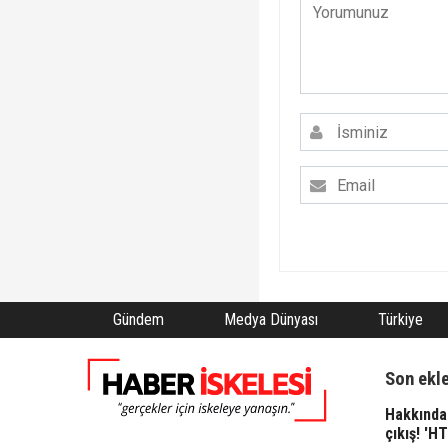
Gündem
Medya Dünyası
Türkiye
Son ekl
Hakkında 
çıkış! 'H