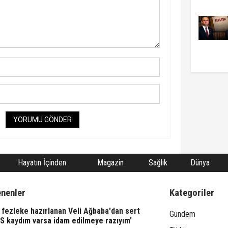
YORUMU GÖNDER
Hayatın İçinden
Magazin
Sağlık
Dünya
enenler
Kategoriler
fezleke hazırlanan Veli Ağbaba'dan sert
Gündem
TS kaydım varsa idam edilmeye razıyım'