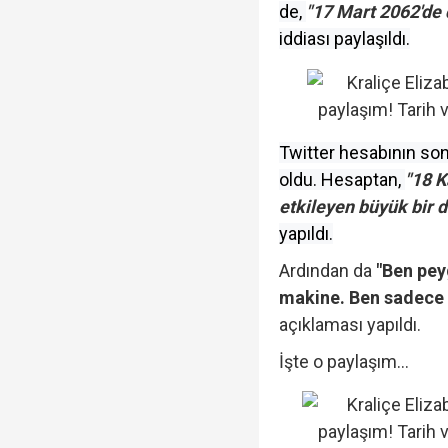
de,
"17 Mart 2062'de
iddiası paylaşıldı.
Twitter hesabının son i
oldu. Hesaptan,
"18 K
etkileyen büyük bir 
yapıldı.
Ardından da
"Ben pey
makine. Ben sadece f
açıklaması yapıldı.
İşte o paylaşım…