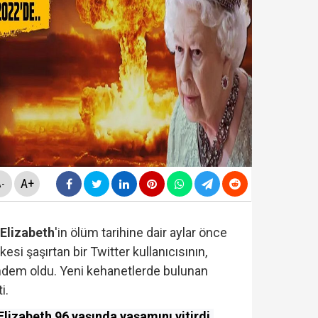
yasa teklifinde" neler yer alacak? Bazı suçlar ve Öca
avcılığı, Özgür Özel ve Veli Ağbaba'nın 'dokunulmazlığ
ir Sarıkaya tutuklandı...
rlanan Veli Ağbaba'dan sert çıkış! 'HTS kaydım varsa 
A+
-
. Elizabeth
'in ölüm tarihine dair aylar önce
esi şaşırtan bir Twitter kullanıcısının,
ündem oldu. Yeni kehanetlerde bulunan
i.
.Elizabeth 96 yaşında yaşamını yitirdi.