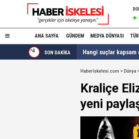
DO
ANA SAYFA
GÜNDEM
MEDYA DÜNYASI
TÜR
Hangi suçlar kapsam dı
SON DAKİKA
Devlet Bahçeli'den 'dev
HaberIskelesi.com
Dünya
Trabzonspor, KAP'a bi
Kraliçe Eli
İzmir Büyükşehir Bele
yeni paylaş
Ünlüler soruşturmasın
Yükseliş üst üste 3. gü