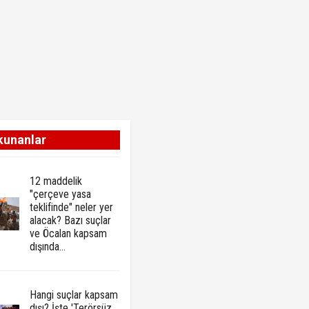
kunanlar
12 maddelik
"çerçeve yasa
teklifinde" neler yer
alacak? Bazı suçlar
ve Öcalan kapsam
dışında…
Hangi suçlar kapsam
dışı? İşte 'Terörsüz