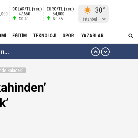
30°
DOLAR/TL (ser.)
EURO/TL (ser.)
8,000
47,650
54,800
%0.40
%0.55
İstanbul
OMI
EĞITIM
TEKNOLOJI
SPOR
YAZARLAR
ı...
muda..!"
inde kalacak’
kahinden’
 ağabeyi Hür Ağbaba gözaltında!
k’
alar ve görseller çıktı!