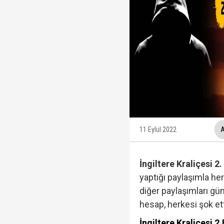
12 maddelik "çerçeve 
Ankara Cumhuriyet Başs
Beyaz TV sunucusu Tah
Hakkında fezleke hazı
11 Eylül 2022
A
İngiltere Kraliçesi 2
yaptığı paylaşımla herk
diğer paylaşımları g
hesap, herkesi şok ett
İngiltere Kraliçesi 2