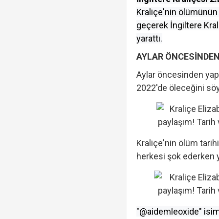
Kraliçe'nin ölümünün
geçerek İngiltere Kra
yarattı.
AYLAR ÖNCESİNDEN 
Aylar öncesinden yapı
2022'de öleceğini söy
Kraliçe'nin ölüm tari
herkesi şok ederken y
"@aidemleoxide" isim