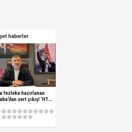
et haberler
a fezleke hazırlanan
aba'dan sert çıkış! 'HTS
varsa idam edilmeye