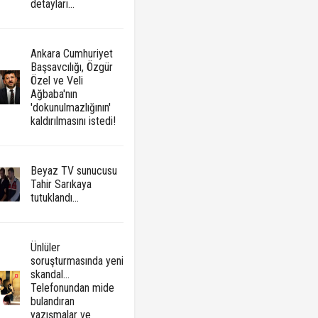
detayları...
Ankara Cumhuriyet
Başsavcılığı, Özgür
Özel ve Veli
Ağbaba'nın
'dokunulmazlığının'
kaldırılmasını istedi!
Beyaz TV sunucusu
Tahir Sarıkaya
tutuklandı...
Ünlüler
soruşturmasında yeni
skandal...
Telefonundan mide
bulandıran
yazışmalar ve