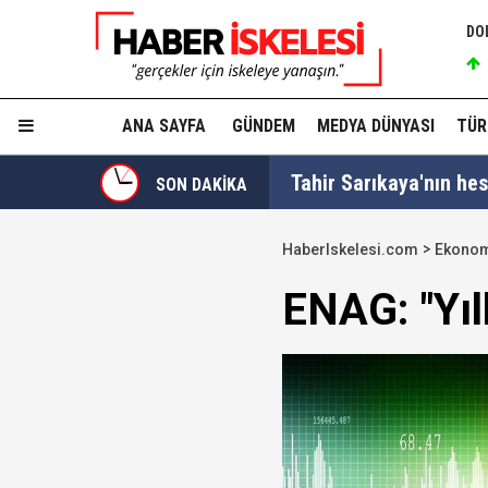
DO
ANA SAYFA
GÜNDEM
MEDYA DÜNYASI
TÜR
Tahir Sarıkaya'nın he
SON DAKİKA
Hakkında fezleke hazı
HaberIskelesi.com
Ekono
Hangi suçlar kapsam dı
ENAG: "Yıl
Devlet Bahçeli'den 'dev
Trabzonspor, KAP'a bi
İzmir Büyükşehir Bele