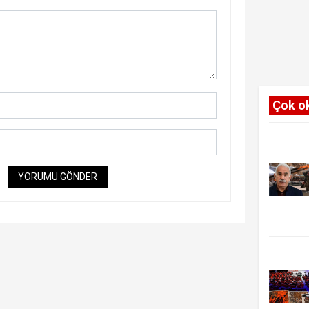
Çok o
YORUMU GÖNDER