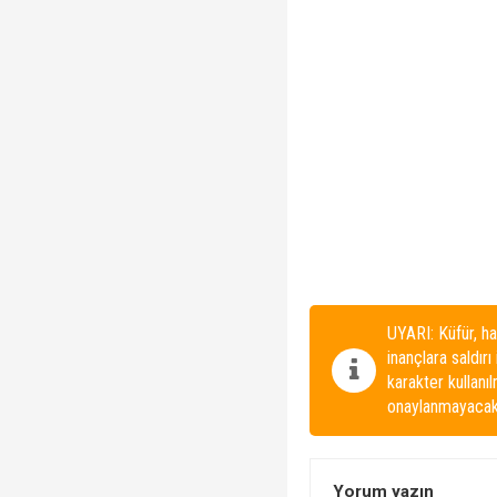
UYARI: Küfür, ha
inançlara saldırı
karakter kullanı
onaylanmayacakt
Yorum yazın