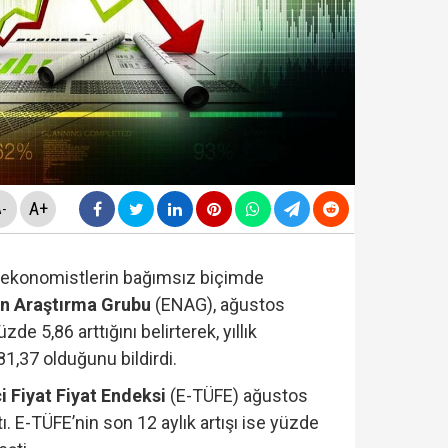
da yeni skandal... Telefonundan mide bulandıran yazışm
nüne taşındı... Altın fiyatları gaza bastı!
yasa teklifinde" neler yer alacak? Bazı suçlar ve Öca
rüşvet skandalının' görüntüleri ortaya çıktı! ‘Oraya koy
A+
-
 ekonomistlerin bağımsız biçimde
on Araştırma Grubu
(ENAG), ağustos
de 5,86 arttığını belirterek, yıllık
1,37 olduğunu bildirdi.
i Fiyat Fiyat Endeksi
(E-TÜFE) ağustos
ı. E-TÜFE’nin son 12 aylık artışı ise yüzde