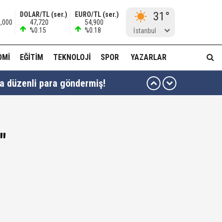
31°
DOLAR/TL (ser.)
EURO/TL (ser.)
6,000
47,720
54,900
%0.15
%0.18
İstanbul
OMI
EĞITIM
TEKNOLOJI
SPOR
YAZARLAR
ha düzenli para göndermiş!
idam edilmeye razıyım'
ı...
"
muda..!"
 ağabeyi Hür Ağbaba gözaltında!