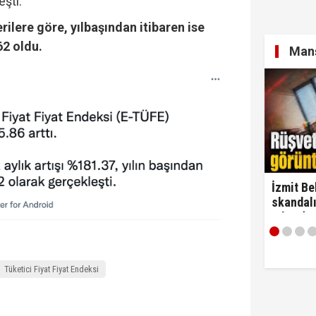
eşti.
rilere göre, yılbaşından itibaren ise
62 oldu.
Manş
İzmit Be
skandalı
çıktı! ‘
alırım…'
Tüketici Fiyat Fiyat Endeksi