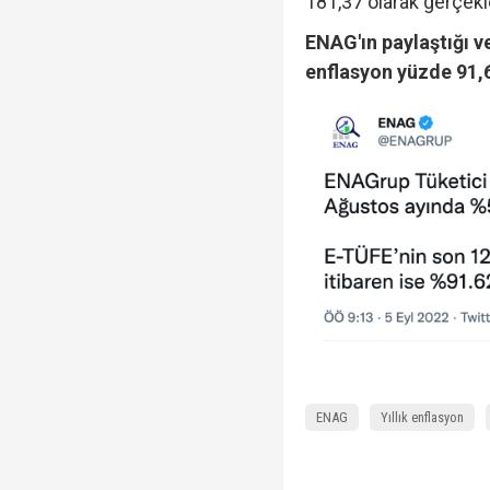
181,37 olarak gerçekl
ENAG'ın paylaştığı ve
enflasyon yüzde 91,
ENAG
Yıllık enflasyon