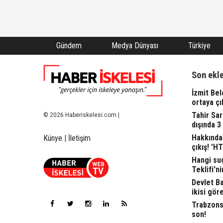
Gündem
Medya Dünyası
Türkiye
Son ekl
İzmit Bel
ortaya çı
Tahir Sa
© 2026 Haberiskelesi.com |
dışında 3
Hakkında 
Künye
|
İletişim
çıkış! 'H
Hangi suç
Teklifi'ni
Devlet Bah
ikisi gör
Trabzonsp
son!