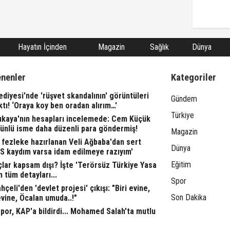
Hayatın İçinden
Magazin
Sağlık
Dünya
enenler
Kategoriler
ediyesi'nde 'rüşvet skandalının' görüntüleri
Gündem
ktı! ‘Oraya koy ben oradan alırım…'
Türkiye
rıkaya'nın hesapları incelemede: Cem Küçük
 ünlü isme daha düzenli para göndermiş!
Magazin
fezleke hazırlanan Veli Ağbaba'dan sert
Dünya
TS kaydım varsa idam edilmeye razıyım'
Eğitim
lar kapsam dışı? İşte 'Terörsüz Türkiye Yasa
n tüm detayları...
Spor
çeli'den 'devlet projesi' çıkışı: "Biri evine,
Son Dakika
evine, Öcalan umuda..!"
or, KAP'a bildirdi... Mohamed Salah'ta mutlu