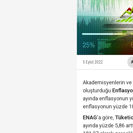
Ünlüler soruşturmasın
Yükseliş üst üste 3. gü
12 maddelik "çerçeve 
İzmit Belediyesi'nde '
5 Eylül 2022
A
Akademisyenlerin ve
oluşturduğu
Enflasy
ayında enflasyonun yüz
enflasyonun yüzde 18
ENAG
'a göre,
Tüketic
ayında yüzde 5,86 artt