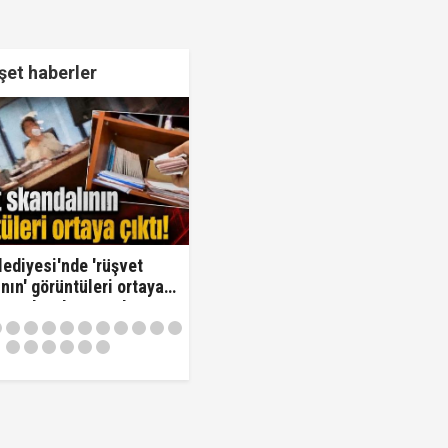
et haberler
lediyesi'nde 'rüşvet
nın' görüntüleri ortaya
Oraya koy ben oradan