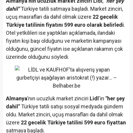
Almanya’nın ucuzluk market zinciri Lidl
,
"her şey
dahil"
Türkiye tatili satmaya başladı. Market zinciri,
uçuş masrafları da dahil olmak üzere
22 gecelik
Türkiye tatilinin fiyatını 599 euro olarak belirledi
.
Otel yetkilileri ise yaptıkları açıklamada, ilandaki
fiyatın kişi başı olduğunu ve marketin kampanyası
olduğunu, güncel fiyatın ise açıklanan rakamın çok
üzerinde olduğunu söyledi.
Almanya
’nın ucuzluk market zinciri
Lidl
'in
"her şey
dahil"
Türkiye tatili satışı sosyal medyada gündem
oldu. Market zinciri, uçuş masrafları da dahil olmak
üzere
22 gecelik Türkiye tatilini 599 euro fiyattan
satmaya başladı.