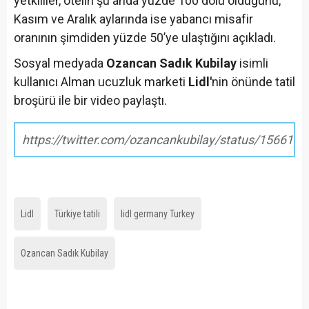
yetkililer, otelin şu anda yüzde 100 dolu olduğunu,
Kasım ve Aralık aylarında ise yabancı misafir
oranının şimdiden yüzde 50’ye ulaştığını açıkladı.
Sosyal medyada
Ozancan Sadık Kubilay
isimli
kullanıcı Alman ucuzluk marketi
Lidl'
nin önünde tatil
broşürü ile bir video paylaştı.
https://twitter.com/ozancankubilay/status/15661
Lidl
Türkiye tatili
lidl germany Turkey
Ozancan Sadık Kubilay