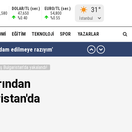
31°
DOLAR/TL (ser.)
EURO/TL (ser.)
1,580
47,650
54,800
%0.40
%0.55
İstanbul
OMI
EĞITIM
TEKNOLOJI
SPOR
YAZARLAR
idam edilmeye razıyım'
ı...
ş Bulgaristan'da yakalandı!
muda..!"
rından
istan'da
 ağabeyi Hür Ağbaba gözaltında!
alar ve görseller çıktı!