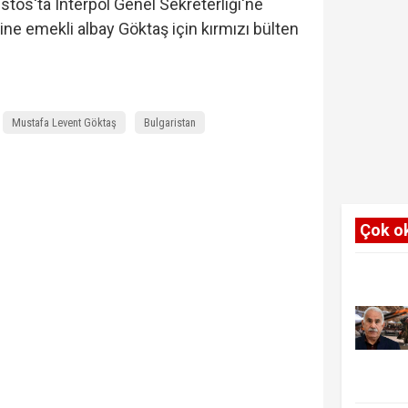
stos'ta Interpol Genel Sekreterliği'ne
ne emekli albay Göktaş için kırmızı bülten
Mustafa Levent Göktaş
Bulgaristan
Çok o