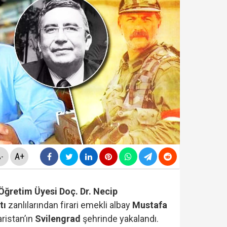
nüne taşındı... Altın fiyatları gaza bastı!
yasa teklifinde" neler yer alacak? Bazı suçlar ve Öca
avcılığı, Özgür Özel ve Veli Ağbaba'nın 'dokunulmazlığ
sapları incelemede: Cem Küçük dışında 3 ünlü isme da
A+
-
Öğretim Üyesi Doç. Dr. Necip
tı
zanlılarından firari emekli albay
Mustafa
ristan’ın
Svilengrad
şehrinde yakalandı.