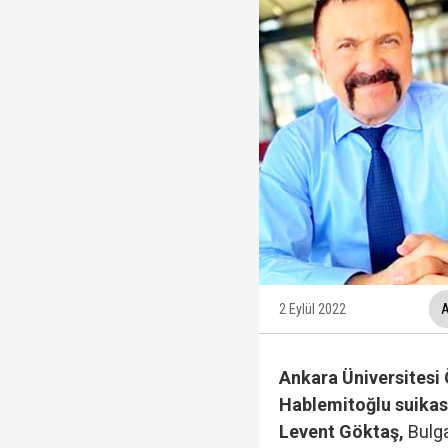
Yükseliş üst üste 3. gü
12 maddelik "çerçeve 
Ankara Cumhuriyet Başs
Tahir Sarıkaya'nın he
2 Eylül 2022
A
Ankara Üniversitesi 
Hablemitoğlu suikas
Levent Göktaş,
Bulga