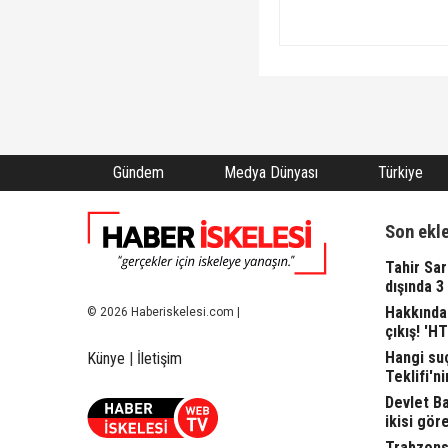
Gündem
Medya Dünyası
Türkiye
Son ekl
Tahir Sa
dışında 3
Hakkında 
© 2026 Haberiskelesi.com |
çıkış! 'H
Hangi suç
Künye
|
İletişim
Teklifi'ni
Devlet Bah
ikisi gör
Trabzonsp