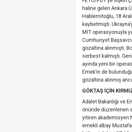
FETÖ/PDY’ye ilişkin ç
haline gelen Ankara Ü
Hablemitoğlu, 18 Aral
kaybetmişti. Ukrayna’
MİT operasyonuyla yak
Cumhuriyet Başsavcıl
gözaltına alınmıştı. B
serbest kalmıştı. Gen
ayında yeni bir opera
Emek’in de bulunduğu 9
gözaltına alınmış anc
GÖKTAŞ İÇİN KIRMI
Adalet Bakanlığı ve E
önünde düzenlenen su
yitiren akademisyen N
emekli albay Mustafa 