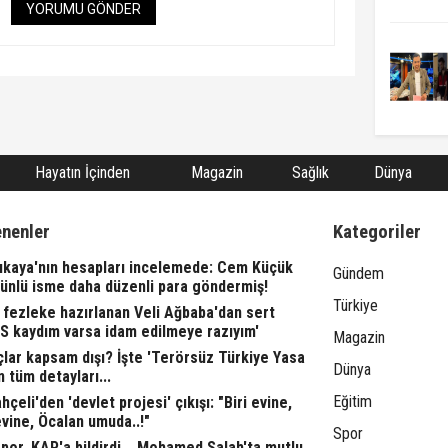
YORUMU GÖNDER
Hayatın İçinden
Magazin
Sağlık
Dünya
enenler
Kategoriler
rıkaya'nın hesapları incelemede: Cem Küçük
Gündem
 ünlü isme daha düzenli para göndermiş!
Türkiye
fezleke hazırlanan Veli Ağbaba'dan sert
TS kaydım varsa idam edilmeye razıyım'
Magazin
lar kapsam dışı? İşte 'Terörsüz Türkiye Yasa
Dünya
n tüm detayları...
Eğitim
çeli'den 'devlet projesi' çıkışı: "Biri evine,
evine, Öcalan umuda..!"
Spor
or, KAP'a bildirdi... Mohamed Salah'ta mutlu