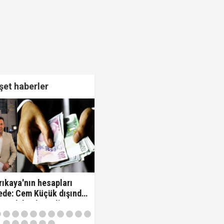
et haberler
rıkaya'nın hesapları
ede: Cem Küçük dışında
sme daha düzenli para
iş!