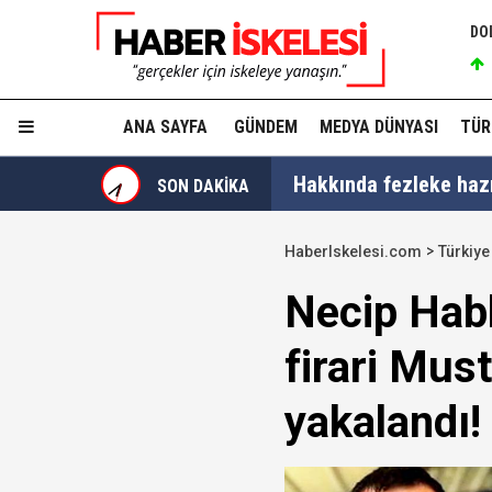
DO
ANA SAYFA
GÜNDEM
MEDYA DÜNYASI
TÜR
Hakkında fezleke hazı
SON DAKİKA
Hangi suçlar kapsam dı
HaberIskelesi.com
Türkiye
Devlet Bahçeli'den 'dev
Necip Habl
Trabzonspor, KAP'a bi
firari Mus
İzmir Büyükşehir Bele
yakalandı!
Ünlüler soruşturmasın