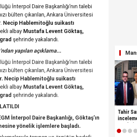
ğü İnterpol Daire Başkanlığı’nın talebi
zı bülten çıkarılan, Ankara Üniversitesi
r.
Necip Hablemitoğlu suikastı
mekli albay
Mustafa Levent Göktaş,
ngrad
şehrinde yakalandı.
ğı'ndan yapılan açıklama...
Manş
ğü İnterpol Daire Başkanlığı’nın talebi
zı bülten çıkarılan, Ankara Üniversitesi
r. Necip Hablemitoğlu suikastı
mekli albay
Mustafa Levent Göktaş,
ngrad
şehrinde yakalandı.
LATILDI
Tahir Sa
EGM İnterpol Daire Başkanlığı, Göktaş’ın
incelem
3 ünlü i
mesine yönelik işlemlere başladı.
gönderm