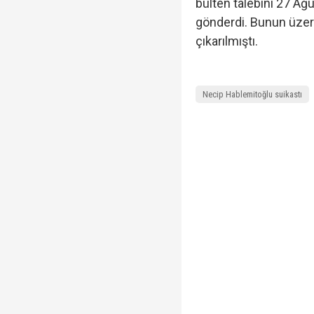
bülten talebini 27 Ağu
gönderdi. Bunun üzeri
çıkarılmıştı.
Necip Hablemitoğlu suikastı