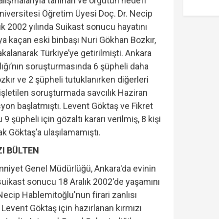
alışmalarıyla tanınan ve örgütün hedefi
niversitesi Öğretim Üyesi Doç. Dr. Necip
ık 2002 yılında Suikast sonucu hayatını
ya kaçan eski binbaşı Nuri Gökhan Bozkır,
alanarak Türkiye’ye getirilmişti. Ankara
ığı’nın soruşturmasında 6 şüpheli daha
ozkır ve 2 şüpheli tutuklanırken diğerleri
işletilen soruşturmada savcılık Haziran
syon başlatmıştı. Levent Göktaş ve Fikret
 şüpheli için gözaltı kararı verilmiş, 8 kişi
ak Göktaş’a ulaşılamamıştı.
ZI BÜLTEN
mniyet Genel Müdürlüğü, Ankara'da evinin
ikast sonucu 18 Aralık 2002'de yaşamını
ecip Hablemitoğlu'nun firari zanlısı
Levent Göktaş için hazırlanan kırmızı