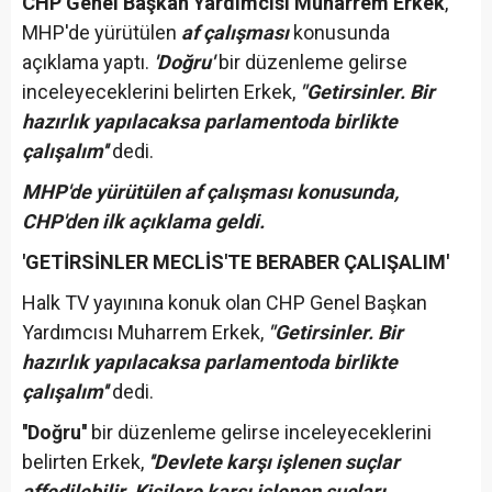
CHP Genel Başkan Yardımcısı Muharrem Erkek
,
MHP'de yürütülen
af çalışması
konusunda
açıklama yaptı.
'Doğru'
bir düzenleme gelirse
inceleyeceklerini belirten Erkek,
"Getirsinler. Bir
hazırlık yapılacaksa parlamentoda birlikte
çalışalım''
dedi.
MHP'de yürütülen af çalışması konusunda,
CHP'den ilk açıklama geldi.
'GETİRSİNLER MECLİS'TE BERABER ÇALIŞALIM'
Halk TV yayınına konuk olan CHP Genel Başkan
Yardımcısı Muharrem Erkek,
"Getirsinler. Bir
hazırlık yapılacaksa parlamentoda birlikte
çalışalım''
dedi.
''Doğru''
bir düzenleme gelirse inceleyeceklerini
belirten Erkek,
''Devlete karşı işlenen suçlar
affedilebilir. Kişilere karşı işlenen suçları