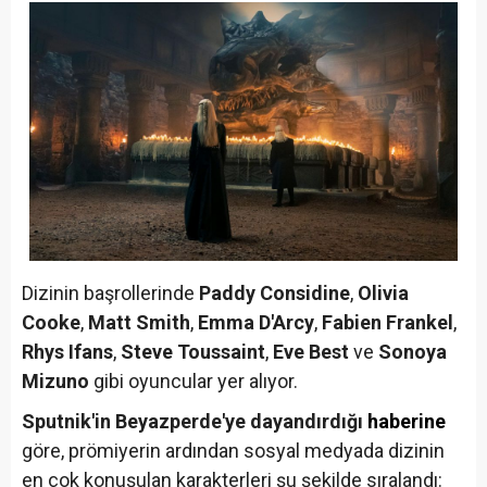
Dizinin başrollerinde
Paddy Considine
,
Olivia
Cooke
,
Matt Smith
,
Emma D'Arcy
,
Fabien Frankel
,
Rhys Ifans
,
Steve Toussaint
,
Eve Best
ve
Sonoya
Mizuno
gibi oyuncular yer alıyor.
Sputnik'in Beyazperde'ye dayandırdığı
haberine
göre, prömiyerin ardından sosyal medyada dizinin
en çok konuşulan karakterleri şu şekilde sıralandı: