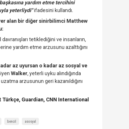
e başkasına yardım etme tercihini
yla yeterliydi"
ifadesini kullandı.
er alan bir diğer sinirbilimci Matthew
u:
davranışları tetiklediğini ve insanların,
lerine yardım etme arzusunu azalttığını
kadar az uyursan o kadar az sosyal ve
iyen
Walker
, yeterli uyku alındığında
i uzatma arzusunun geri kazanıldığını
 Türkçe, Guardian, CNN International
bencil
asosyal