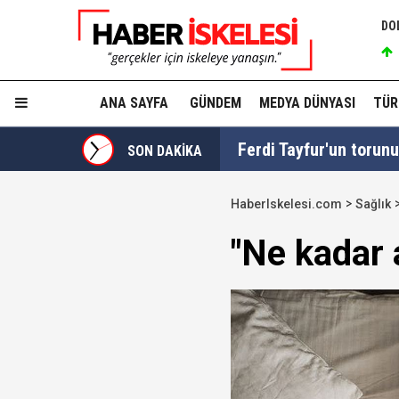
DO
ANA SAYFA
GÜNDEM
MEDYA DÜNYASI
TÜR
Ferdi Tayfur'un torunu 
SON DAKİKA
HaberIskelesi.com
Sağlık
Turhan Çömez'e "Sinca
"Ne kadar 
Düzenleme TBMM'de kab