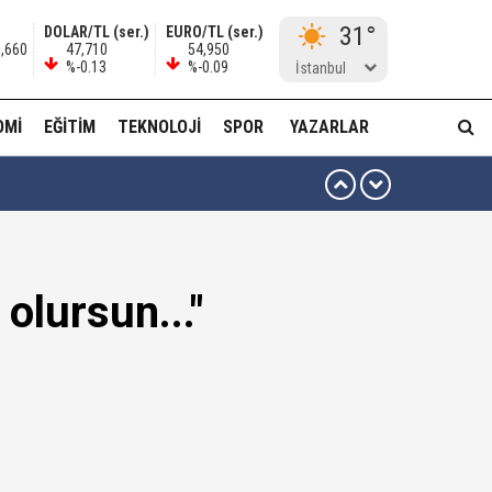
31°
DOLAR/TL (ser.)
EURO/TL (ser.)
0,660
47,710
54,950
%-0.13
%-0.09
İstanbul
OMI
EĞITIM
TEKNOLOJI
SPOR
YAZARLAR
ma...!
olursun..."