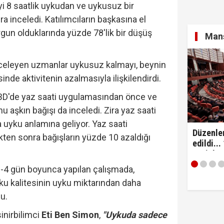
iyi 8 saatlik uykudan ve uykusuz bir
a inceledi. Katılımcıların başkasına el
gun olduklarında yüzde 78'lik bir düşüş
: "Anlaşma tüm kardeş ülkelerin katılımına açıktır..!"
Manş
inceleyen uzmanlar uykusuz kalmayı, beynin
esinde aktivitenin azalmasıyla ilişkilendirdi.
azete'de yayımlandı... Üniversiteye dönüş için 4 ay süre
BD'de yaz saati uygulamasından önce ve
u aşkın bağışı da inceledi. Zira yaz saati
 uyku anlamına geliyor. Yaz saati
Düzenle
ten sonra bağışların yüzde 10 azaldığı
edildi...
yeni dö
3-4 gün boyunca yapılan çalışmada,
ku kalitesinin uyku miktarından daha
u.
inirbilimci
Eti Ben Simon
,
"Uykuda sadece