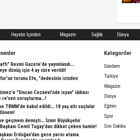
Hayatın İçinden
Magazin
Sağlık
Dünya
enenler
Kategoriler
affı" Resmi Gazete'de yayımlandı...
Gündem
eye dönüş için 4 ay süre verildi!
Türkiye
fur'un torunu Efe, "dedesinin izinden
Magazin
ömez'e "Sincan Cezaevi'nde isyan" iddiası
Dünya
 re'sen soruşturma...!
Eğitim
 TBMM'de kabul edildi... 18 yaş altı suçlular
 dönem!
Spor
ye geçmem demişti... İzmir Büyükşehir
Son Dakika
 Başkanı Cemil Tugay'dan dikkat çeken hamle!
şkanı Erdoğan'dan gece yarısı atama