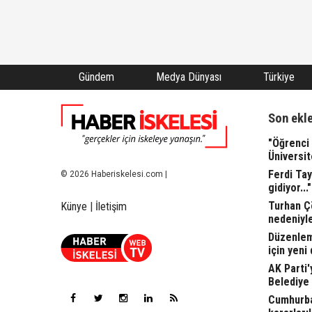
Gündem
Medya Dünyası
Türkiye
Son ekl
"Öğrenci 
Üniversit
Ferdi Tay
© 2026 Haberiskelesi.com |
gidiyor..."
Turhan Ç
Künye
|
İletişim
nedeniyle
Düzenleme
için yeni
AK Parti'
Belediye
Cumhurba