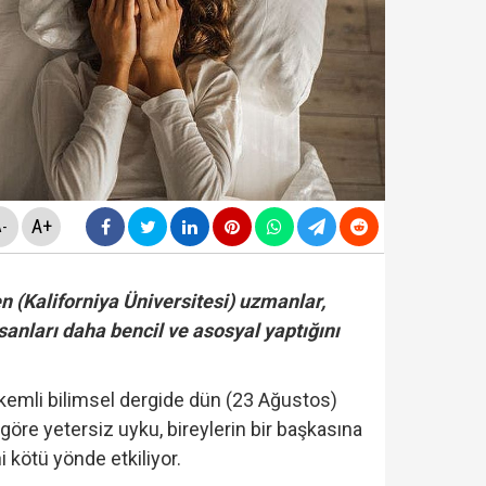
mişti... İzmir Büyükşehir Belediye Başkanı Cemil Tug
n'dan gece yarısı atama kararları! Resmi Gazete'de y
A+
-
itirafçı mı? Kim bu genel yayın yönetmeni?
n (Kaliforniya Üniversitesi) uzmanlar,
anları daha bencil ve asosyal yaptığını
cinde yeni gelişme... "Çerçeve Yasa Teklifi" komisyonda
kemli bilimsel dergide dün (23 Ağustos)
göre yetersiz uyku, bireylerin bir başkasına
si Fatih Atik: "Bakan Gürlek 'Demirtaş'ın düzenlemed
 kötü yönde etkiliyor.