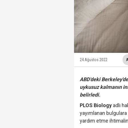
AK Parti'ye geçmem de
Cumhurbaşkanı Erdoğa
24 Ağustos 2022
A
Rasim Ozan Kütahyalı 
ABD'deki Berkeley'de
uykusuz kalmanın ins
Terörsüz Türkiye süre
belirledi.
PLOS Biology
adlı ha
yayımlanan bulgulara 
TGRT Ankara Temsilci
yardım etme ihtimalini