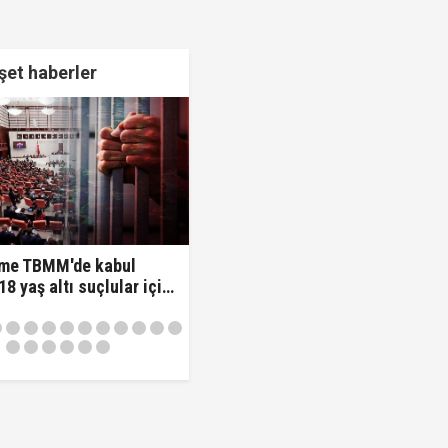
et haberler
 verildi!
me TBMM'de kabul
 18 yaş altı suçlular için
nem!