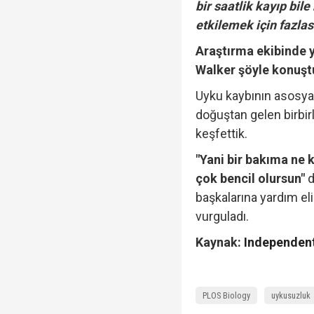
bir saatlik kayıp bil
etkilemek için fazlası
Araştırma ekibinde y
Walker şöyle konuşt
Uyku kaybının asosyal 
doğuştan gelen birbir
keşfettik.
"Yani bir bakıma ne 
çok bencil olursun"
d
başkalarına yardım el
vurguladı.
Kaynak:
Independent
PLOS Biology
uykusuzluk