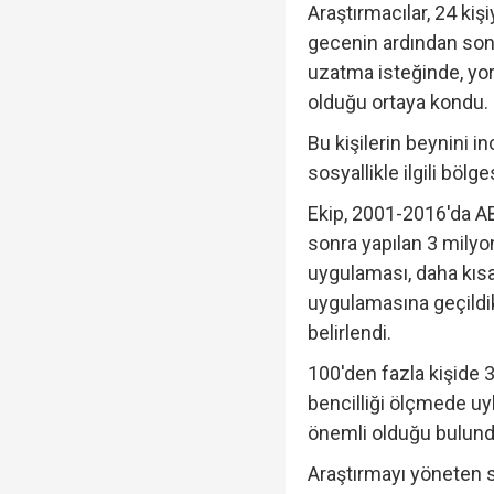
Araştırmacılar, 24 kiş
yapmadım' dedi..."
gecenin ardından sonr
uzatma isteğinde, yor
Cumhurbaşkanı Erdoğan
olduğu ortaya kondu.
Bu kişilerin beynini 
sosyallikle ilgili bölg
"Öğrenci affı" Resmi G
Ekip, 2001-2016'da A
sonra yapılan 3 milyon
uygulaması, daha kısa
uygulamasına geçildik
belirlendi.
100'den fazla kişide 
bencilliği ölçmede uy
önemli olduğu bulund
Araştırmayı yöneten s