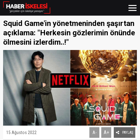
Squid Game'in yönetmeninden şaşırtan
açıklama: "Herkesin gözlerimin önünde
ölmesini izlerdim..!"
A+
15 Ağustos 2022
A-
PAYLAŞ