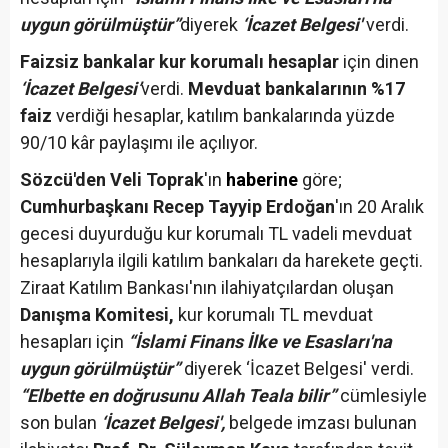
uygun görülmüştür”
diyerek
‘İcazet Belgesi'
verdi.
Faizsiz bankalar kur korumalı hesaplar
için dinen
‘İcazet Belgesi’
verdi.
Mevduat bankalarının %17
faiz
verdiği hesaplar, katılım bankalarında yüzde
90/10 kâr paylaşımı ile açılıyor.
Sözcü'den Veli Toprak
'ın
haberine
göre;
Cumhurbaşkanı Recep Tayyip Erdoğan
'ın 20 Aralık
gecesi duyurduğu kur korumalı TL vadeli mevduat
hesaplarıyla ilgili katılım bankaları da harekete geçti.
Ziraat Katılım Bankası'nın ilahiyatçılardan oluşan
Danışma Komitesi,
kur korumalı TL mevduat
hesapları için
“İslami Finans İlke ve Esasları'na
uygun görülmüştür”
diyerek ‘İcazet Belgesi' verdi.
“Elbette en doğrusunu Allah Teala bilir”
cümlesiyle
son bulan
‘İcazet Belgesi',
belgede imzası bulunan