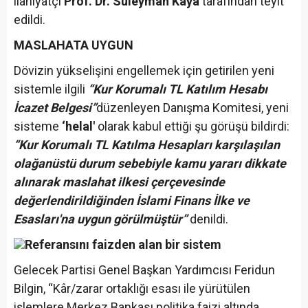
ilahiyatçı
Prof. Dr. Süleyman Kaya
tarafından teyit
edildi.
MASLAHATA UYGUN
Dövizin yükselişini engellemek için getirilen yeni
sistemle ilgili
“Kur Korumalı TL Katılım Hesabı
İcazet Belgesi”
düzenleyen Danışma Komitesi, yeni
sisteme
‘helal'
olarak kabul ettiği şu görüşü bildirdi:
“Kur Korumalı TL Katılma Hesapları karşılaşılan
olağanüstü durum sebebiyle kamu yararı dikkate
alınarak maslahat ilkesi çerçevesinde
değerlendirildiğinden İslami Finans İlke ve
Esasları'na uygun görülmüştür”
denildi.
Referansını faizden alan bir sistem
Gelecek Partisi Genel Başkan Yardımcısı Feridun
Bilgin, “Kâr/zarar ortaklığı esası ile yürütülen
işlemlere Merkez Bankası politika faizi altında