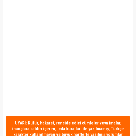
UYARI: Küfür, hakaret, rencide edici cümleler veya imalar,
inançlara saldırı içeren, imla kuralları ile yazılmamış, Türkçe
karakter kullanılmayan ve büyük harflerle yazılmış yorumlar