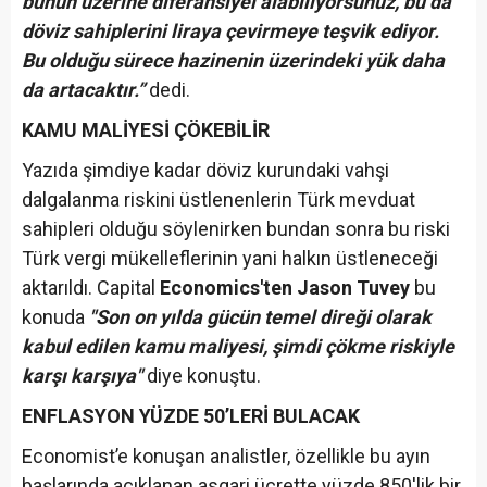
bunun üzerine diferansiyel alabiliyorsunuz, bu da
döviz sahiplerini liraya çevirmeye teşvik ediyor.
Bu olduğu sürece hazinenin üzerindeki yük daha
da artacaktır.”
dedi.
KAMU MALİYESİ ÇÖKEBİLİR
Yazıda şimdiye kadar döviz kurundaki vahşi
dalgalanma riskini üstlenenlerin Türk mevduat
sahipleri olduğu söylenirken bundan sonra bu riski
Türk vergi mükelleflerinin yani halkın üstleneceği
aktarıldı. Capital
Economics'ten Jason Tuvey
bu
konuda
"Son on yılda gücün temel direği olarak
kabul edilen kamu maliyesi, şimdi çökme riskiyle
karşı karşıya"
diye konuştu.
ENFLASYON YÜZDE 50’LERİ BULACAK
Economist’e konuşan analistler, özellikle bu ayın
başlarında açıklanan asgari ücrette yüzde 850'lik bir