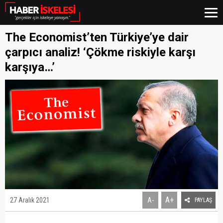
The Economist’ten Türkiye’ye dair
çarpıcı analiz! ‘Çökme riskiyle karşı
karşıya…’
A+
27 Aralık 2021
A-
PAYLAŞ