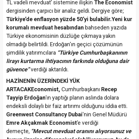
TL vadeli mevduat’ sistemine ilişkin
The Economist
dergisinden çarpıcı bir analiz geldi. Dergiye göre;
Türkiye’de enflasyon yüzde 50’yi bulabilir.
Yeni kur
korumalı mevduat hesabından
bahseden yazıda
Türkiye ekonomisinin düzlüğe çıkmaya yakın
olmadığı belirtildi. Erdoğan'ın geçici çözümünün
şimdilik yatırımcılara
“Türkiye Cumhurbaşkanının
lirayı kurtarma ihtiyacının farkında olduğuna dair
güvence”
verdiği aktarıldı.
HAZİNENİN ÜZERİNDEKİ YÜK
ARTACAK
Economist,
Cumhurbaşkanı
Recep
Tayyip Erdoğan
’ın yaptığı planın aslında dolara
endeksli dolaylı bir faiz artırımı olduğunu iddia etti.
Greenwest Consultancy Dubai
'nin Genel Müdürü
Emre Akçakmak Economist
’e verdiği
demeçte,
“Mevcut mevduat oranını alıyorsunuz ve