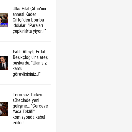
Ülkü Hilal Çiftçi'nin
annesi Kader
Çiftçi'den bomba
iddialar: "Paraları
çapkınlıkta yiyor..!"
Fatih Altaylı, Erdal
Beşikçioğlu'na ateş
püskürdü: "Ulan siz
kamu
görevlisisiniz..!"
Terörsüz Türkiye
sürecinde yeni
gelişme... "Çerçeve
Yasa Teklifi"
komisyonda kabul
edildi!