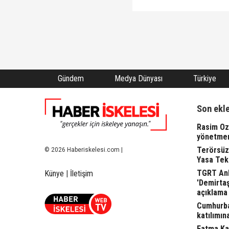
Gündem
Medya Dünyası
Türkiye
Son ekl
Rasim Oza
yönetme
Terörsüz
© 2026 Haberiskelesi.com |
Yasa Tekl
TGRT Ank
Künye
|
İletişim
'Demirta
açıklama 
Cumhurba
katılımına
Fatma Kap