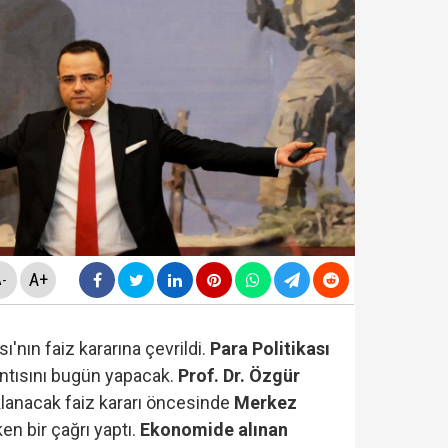
ezaevinde milletvekilleriyle tartıştı: "'Beni siz ihbar e
nnesi Kader Çiftçi'den bomba iddialar: "Paraları çapkınlı
nı verdi...Yakupoğlu, YSK'ya geri döndü....
A+
-
 "rüşvet ve irtikap" operasyonu! 15 kişi hakkında gözalt
'nın faiz kararına çevrildi.
Para Politikası
lantısını bugün yapacak.
Prof. Dr. Özgür
lanacak faiz kararı öncesinde
Merkez
rmaya damga vurdu… Son ankette YENİ Parti'nin sıralam
en bir çağrı yaptı.
Ekonomide alınan