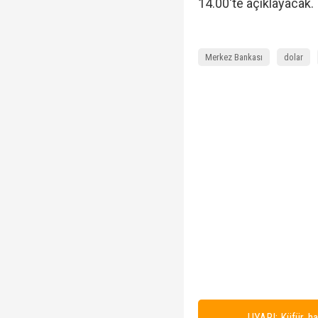
14.00'te açıklayacak.
Merkez Bankası
dolar
UYARI: Küfür, ha