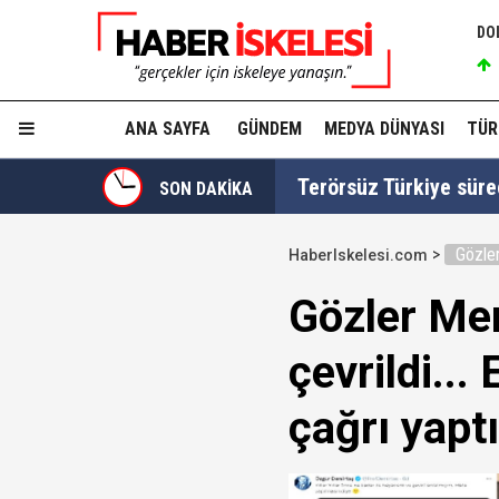
DO
ANA SAYFA
GÜNDEM
MEDYA DÜNYASI
TÜR
Terörsüz Türkiye süre
SON DAKİKA
Gözler
HaberIskelesi.com
TGRT Ankara Temsilci
Gözler Mer
yapmadım' dedi..."
çevrildi..
Cumhurbaşkanı Erdoğan
çağrı yaptı