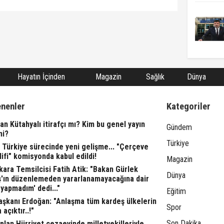
Hayatın İçinden
Magazin
Sağlık
Dünya
enenler
Kategoriler
n Kütahyalı itirafçı mı? Kim bu genel yayın
Gündem
ni?
Türkiye
 Türkiye sürecinde yeni gelişme... "Çerçeve
ifi" komisyonda kabul edildi!
Magazin
ara Temsilcisi Fatih Atik: "Bakan Gürlek
Dünya
ş'ın düzenlemeden yararlanamayacağına dair
yapmadım' dedi..."
Eğitim
şkanı Erdoğan: "Anlaşma tüm kardeş ülkelerin
Spor
 açıktır..!"
Son Dakika
lan Hürriyet cezaevinde milletvekilleriyle