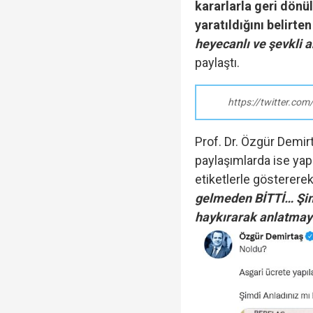
kararlarla geri dönü
yaratıldığını belirte
heyecanlı ve şevkli 
Veli Ağbaba'nın ağabe
paylaştı.
https://twitter.c
Rasim Ozan Kütahyalı 
Prof. Dr. Özgür Demir
paylaşımlarda ise yapı
etiketlerle göstererek
gelmeden BİTTİ… Şimd
haykırarak anlatmay