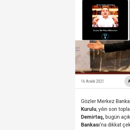
Fatma Kaplan Hürriyet c
Ülkü Hilal Çiftçi'nin a
YSK, YENİ Parti kararı
16 Aralık 2021
A
Kuşadası Belediyesi'ne
Gözler Merkez Bankası
Kurulu
, yılın son top
Demirtaş,
bugün açık
Protesto oylar araştı
Bankası
'na dikkat çek