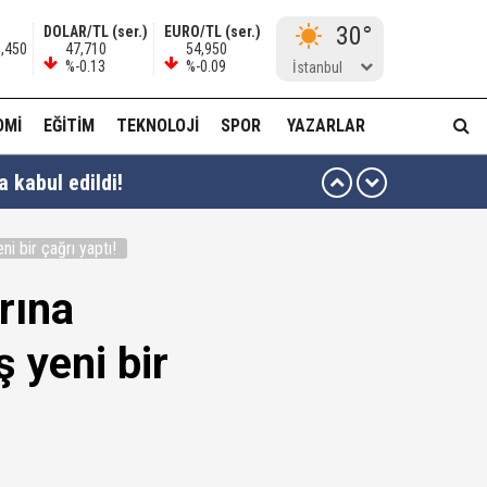
30°
DOLAR/TL (ser.)
EURO/TL (ser.)
6,450
47,710
54,950
%-0.13
%-0.09
İstanbul
OMI
EĞITIM
TEKNOLOJI
SPOR
YAZARLAR
 kabul edildi!
i bir çağrı yaptı!
en yararlanamayacağına dair açıklama
rına
 yeni bir