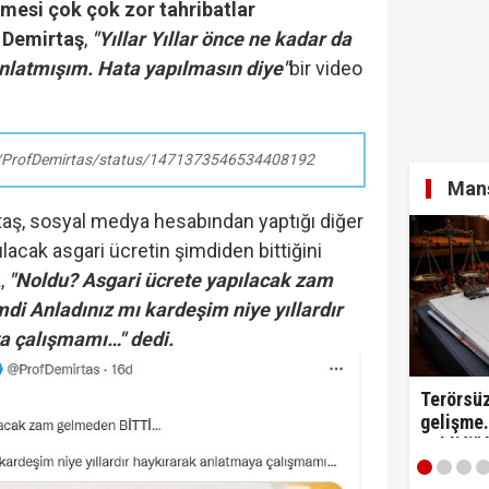
lmesi çok çok zor tahribatlar
n Demirtaş
,
"Yıllar Yıllar önce ne kadar da
anlatmışım. Hata yapılmasın diye"
bir video
yi Hür Ağbaba tutuklandı...
om/ProfDemirtas/status/1471373546534408192
itirafçı mı? Kim bu genel yayın yönetmeni?
Manş
taş, sosyal medya hesabından yaptığı diğer
lacak asgari ücretin şimdiden bittiğini
,
"Noldu? Asgari ücrete yapılacak zam
i Anladınız mı kardeşim niye yıllardır
a çalışmamı…" dedi.
Terörsüz
gelişme.
Teklifi"
edildi!