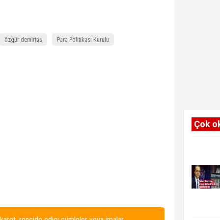
özgür demirtaş
Para Politikası Kurulu
Çok o
karet, rencide edici cümleler veya imalar,