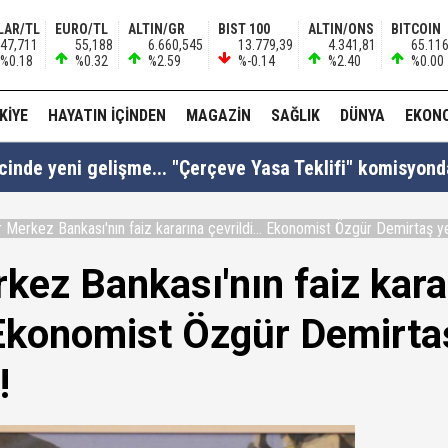
LAR/TL
EURO/TL
ALTIN/GR
BIST 100
ALTIN/ONS
BITCOIN
47,711
55,188
6.660,545
13.779,39
4.341,81
65.11
%0.18
%0.32
%2.59
%-0.14
%2.40
%0.00
KIYE
HAYATIN İÇINDEN
MAGAZIN
SAĞLIK
DÜNYA
EKON
cinde yeni gelişme... "Çerçeve Yasa Teklifi" komisyonda
 Merkez Bankası'nın faiz kararına çevrildi... Ekonomist Özgür Demirtaş yen
si Fatih Atik: "Bakan Gürlek 'Demirtaş'ın düzenlemed
kez Bankası'nın faiz kara
. Ekonomist Özgür Demirtaş
: "Anlaşma tüm kardeş ülkelerin katılımına açıktır..!"
!