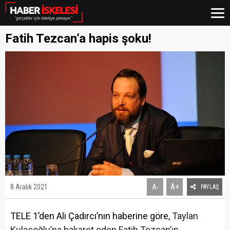
Fatih Tezcan’a hapis şoku!
A+
8 Aralık 2021
A-
PAYLAŞ
TELE 1’den Ali Çadırcı’nın haberine göre,
Taylan
Kulaçoğlu’na hakaret eden Fatih Tezcan’ın