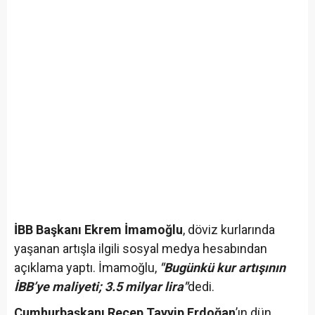
İBB Başkanı Ekrem İmamoğlu
, döviz kurlarında
yaşanan artışla ilgili sosyal medya hesabından
açıklama yaptı. İmamoğlu,
"Bugünkü kur artışının
İBB’ye maliyeti; 3.5 milyar lira"
dedi.
Cumhurbaşkanı Recep Tayyip Erdoğan
’ın dün