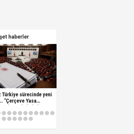
et haberler
 Türkiye sürecinde yeni
.. "Çerçeve Yasa
 komisyonda kabul