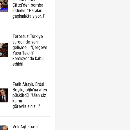
Çiftçi'den bomba
iddialar: "Paraları
çapkınlıkta yiyor..!"
Terörsüz Türkiye
sürecinde yeni
gelişme... "Çerçeve
Yasa Teklifi"
komisyonda kabul
edildi!
Fatih Altaylı, Erdal
Beşikçioğlu'na ateş
püskürdü: "Ulan siz
kamu
görevlisisiniz..!"
Veli Ağbaba'nın