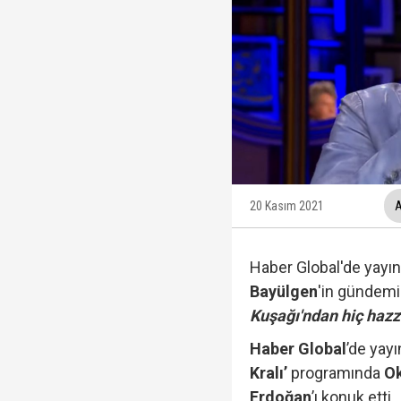
Fatma Kaplan Hürriyet c
Ülkü Hilal Çiftçi'nin a
YSK, YENİ Parti kararı
20 Kasım 2021
A
Haber Global'de yayı
Kuşadası Belediyesi'ne
Bayülgen
'in gündem
Kuşağı'ndan hiç haz
Haber Global
’de yay
Kralı’
programında
O
Protesto oylar araştı
Erdoğan
’ı konuk etti.