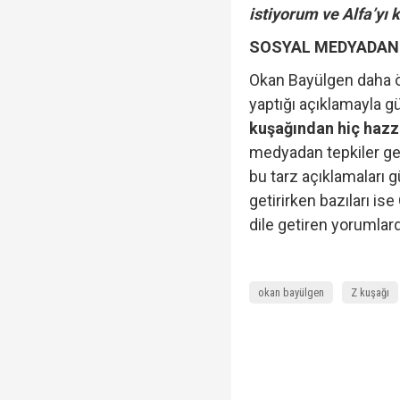
istiyorum ve Alfa’yı
SOSYAL MEDYADAN 
Okan Bayülgen daha ön
yaptığı açıklamayla g
kuşağından hiç haz
medyadan tepkiler gec
bu tarz açıklamaları 
getirirken bazıları is
dile getiren yorumlar
okan bayülgen
Z kuşağı