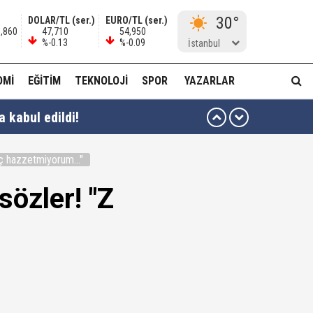
30°
DOLAR/TL (ser.)
EURO/TL (ser.)
0,860
47,710
54,950
%-0.13
%-0.09
İstanbul
OMI
EĞITIM
TEKNOLOJI
SPOR
YAZARLAR
 kabul edildi!
ç hazzetmiyorum..."
en yararlanamayacağına dair açıklama
özler! "Z