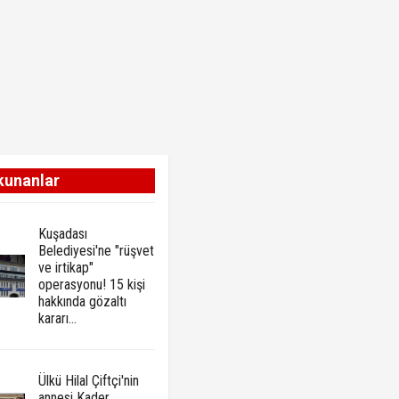
kunanlar
Kuşadası
Belediyesi'ne "rüşvet
ve irtikap"
operasyonu! 15 kişi
hakkında gözaltı
kararı...
Ülkü Hilal Çiftçi'nin
annesi Kader