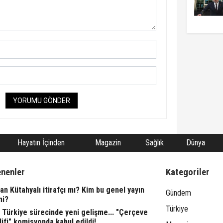
YORUMU GÖNDER
Hayatın İçinden
Magazin
Sağlık
Dünya
enenler
Kategoriler
n Kütahyalı itirafçı mı? Kim bu genel yayın
Gündem
ni?
Türkiye
 Türkiye sürecinde yeni gelişme... "Çerçeve
ifi" komisyonda kabul edildi!