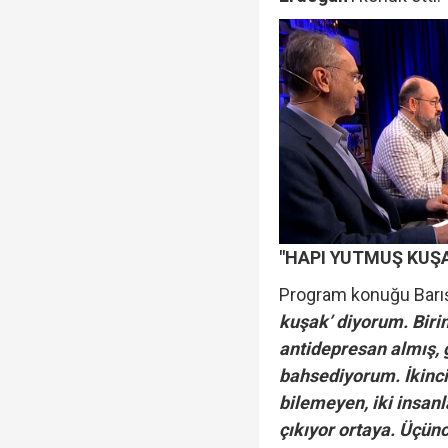
Veli Ağbaba'nın ağabe
Rasim Ozan Kütahyalı 
"HAPI YUTMUŞ KUŞ
Program konuğu Barı
kuşak’ diyorum. Biri
antidepresan almış,
bahsediyorum. İkinci
bilemeyen, iki insanl
çıkıyor ortaya. Üçün