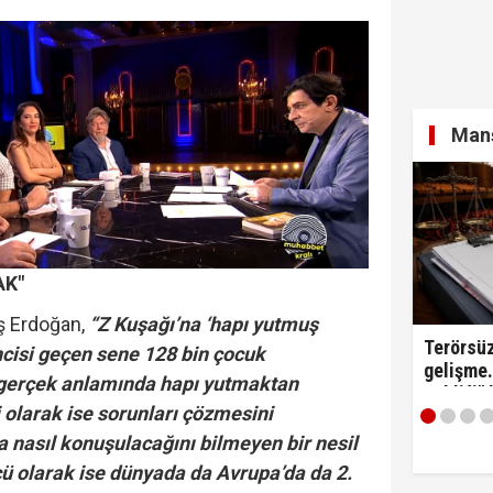
yi Hür Ağbaba tutuklandı...
Manş
itirafçı mı? Kim bu genel yayın yönetmeni?
AK"
ş Erdoğan,
“Z Kuşağı’na ‘hapı yutmuş
Terörsüz
ncisi geçen sene 128 bin çocuk
gelişme.
 gerçek anlamında hapı yutmaktan
Teklifi"
 olarak ise sorunları çözmesini
edildi!
a nasıl konuşulacağını bilmeyen bir nesil
cü olarak ise dünyada da Avrupa’da da 2.