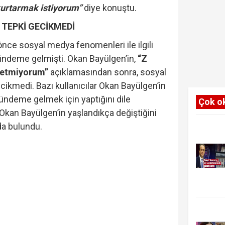
 kurtarmak istiyorum”
diye konuştu.
TEPKİ GECİKMEDİ
ce sosyal medya fenomenleri ile ilgili
ündeme gelmişti. Okan Bayülgen’in,
“Z
zetmiyorum”
açıklamasından sonra, sosyal
ikmedi. Bazı kullanıcılar Okan Bayülgen’in
gündeme gelmek için yaptığını dile
Çok o
e Okan Bayülgen’in yaşlandıkça değiştiğini
da bulundu.