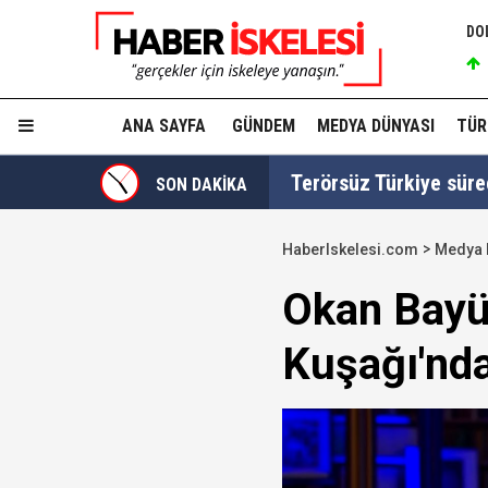
DO
ANA SAYFA
GÜNDEM
MEDYA DÜNYASI
TÜR
Terörsüz Türkiye süre
SON DAKİKA
HaberIskelesi.com
Medya 
TGRT Ankara Temsilci
Okan Bayül
yapmadım' dedi..."
Kuşağı'nda
Cumhurbaşkanı Erdoğan