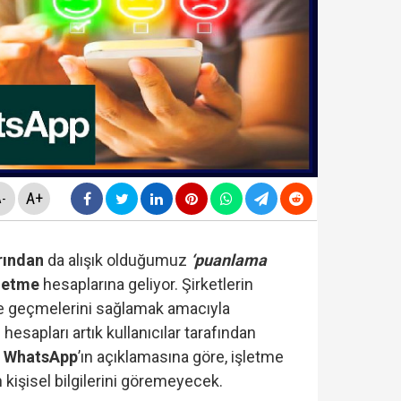
da yeni skandal... Telefonundan mide bulandıran yazışm
nüne taşındı... Altın fiyatları gaza bastı!
yasa teklifinde" neler yer alacak? Bazı suçlar ve Öca
rüşvet skandalının' görüntüleri ortaya çıktı! ‘Oraya koy
A+
-
rından
da alışık olduğumuz
‘puanlama
letme
hesaplarına geliyor. Şirketlerin
ime geçmelerini sağlamak amacıyla
hesapları artık kullanıcılar tarafından
.
WhatsApp
’ın açıklamasına göre, işletme
 kişisel bilgilerini göremeyecek.