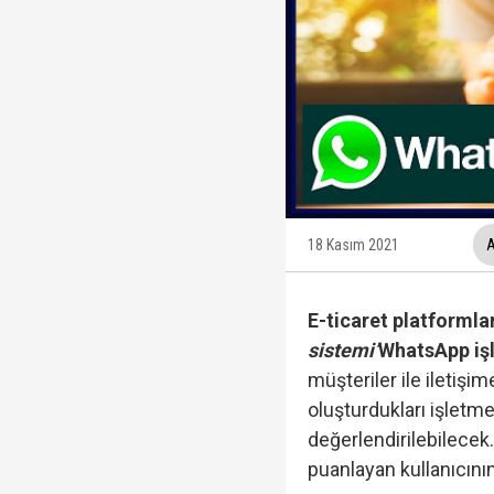
Ünlüler soruşturmasın
Yükseliş üst üste 3. gü
12 maddelik "çerçeve 
İzmit Belediyesi'nde '
18 Kasım 2021
A
E-ticaret platformla
sistemi’
WhatsApp iş
müşteriler ile iletiş
oluşturdukları işletme 
değerlendirilebilecek
puanlayan kullanıcının