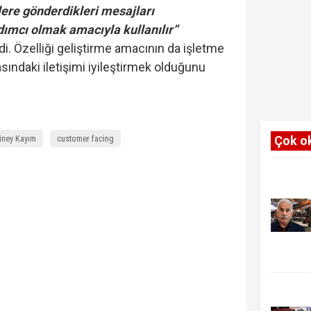
lere gönderdikleri mesajları
dımcı olmak amacıyla kullanılır”
irdi. Özelliği geliştirme amacının da işletme
rasındaki iletişimi iyileştirmek olduğunu
ney Kayım
customer facing
Çok o