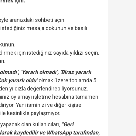
rmek için:
.
yle aranızdaki sohbeti açın.
istediğiniz mesaja dokunun ve basılı
okunun.
irmek için istediğiniz sayıda yıldızı seçin.
un.
 olmadı’, ‘Yararlı olmadı’, ‘Biraz yararlı
‘Çok yararlı oldu’
olmak üzere toplamda 5
den yıldızla değerlendirebiliyorsunuz.
iniz oylamayı işletme hesabına tamamen
iriyor. Yani isminizi ve diğer kişisel
f ile kesinlikle paylaşmıyor.
yapacak olan kullanıcıları,
“Geri
olarak kaydedilir ve WhatsApp tarafından,