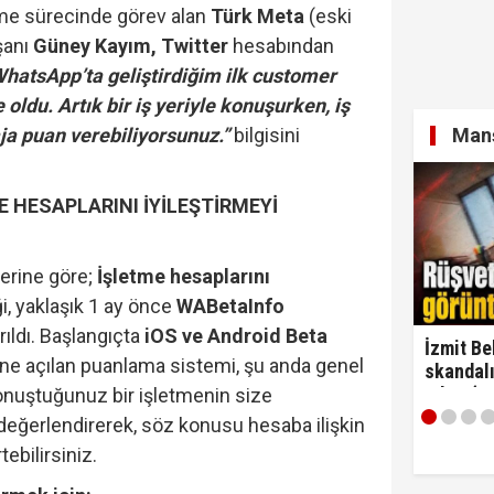
irme sürecinde görev alan
Türk Meta
(eski
şanı
Güney Kayım, Twitter
hesabından
hatsApp’ta geliştirdiğim ilk customer
 oldu. Artık bir iş yeriyle konuşurken, iş
Manş
a puan verebiliyorsunuz.”
bilgisini
 HESAPLARINI İYİLEŞTİRMEYİ
berine göre;
İşletme hesaplarını
i, yaklaşık 1 ay önce
WABetaInfo
rıldı. Başlangıçta
iOS ve Android Beta
İzmit Be
imine açılan puanlama sistemi, şu anda genel
skandalı
çıktı! ‘
onuştuğunuz bir işletmenin size
alırım…'
değerlendirerek, söz konusu hesaba ilişkin
ebilirsiniz.