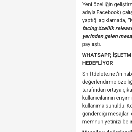
Yeni özelliğin gelişt
adıyla Facebook) çalı
yaptığı açıklamada,
“W
facing özellik release
yerinden gelen mesaj
paylaştı.
WHATSAPP, İŞLETME
HEDEFLİYOR
Shiftdelete.net'in ha
değerlendirme özelliğ
tarafından ortaya çıka
kullanıcılarının eriş
kullanıma sunuldu. K
gönderdiği mesajları 
memnuniyetinizi belirt