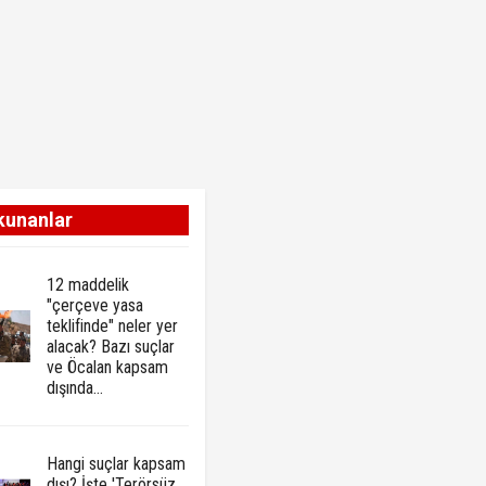
kunanlar
12 maddelik
"çerçeve yasa
teklifinde" neler yer
alacak? Bazı suçlar
ve Öcalan kapsam
dışında…
Hangi suçlar kapsam
dışı? İşte 'Terörsüz