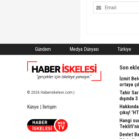
Gündem
Medya Dünyası
Türkiye
Son ekl
İzmit Bel
ortaya çı
Tahir Sa
© 2026 Haberiskelesi.com |
dışında 3
Hakkında 
Künye
|
İletişim
çıkış! 'H
Hangi suç
Teklifi'ni
Devlet Bah