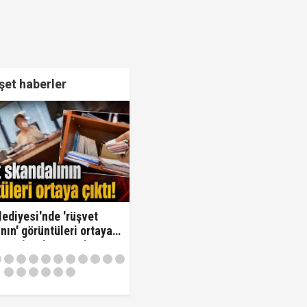
et haberler
lediyesi'nde 'rüşvet
nın' görüntüleri ortaya
Oraya koy ben oradan