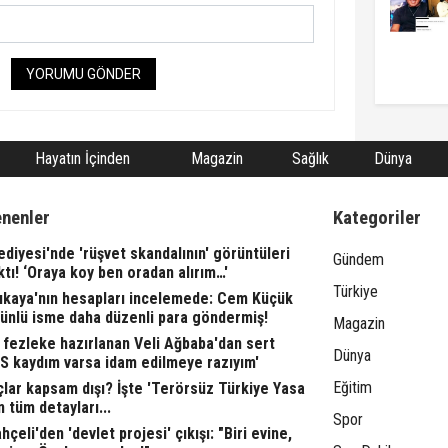
YORUMU GÖNDER
Hayatın İçinden
Magazin
Sağlık
Dünya
enenler
Kategoriler
ediyesi'nde 'rüşvet skandalının' görüntüleri
Gündem
ktı! ‘Oraya koy ben oradan alırım…'
Türkiye
rıkaya'nın hesapları incelemede: Cem Küçük
 ünlü isme daha düzenli para göndermiş!
Magazin
fezleke hazırlanan Veli Ağbaba'dan sert
Dünya
TS kaydım varsa idam edilmeye razıyım'
Eğitim
lar kapsam dışı? İşte 'Terörsüz Türkiye Yasa
n tüm detayları...
Spor
çeli'den 'devlet projesi' çıkışı: "Biri evine,