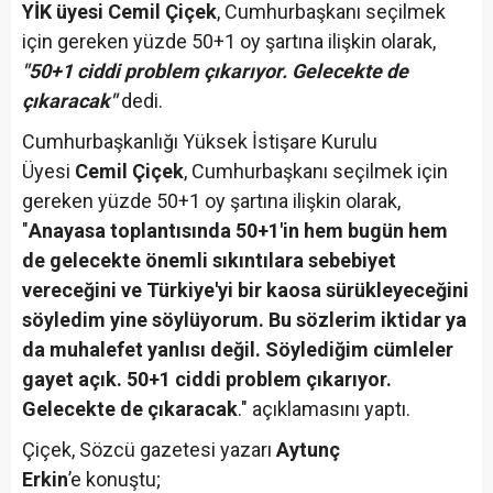
YİK üyesi Cemil Çiçek
, Cumhurbaşkanı seçilmek
için gereken yüzde 50+1 oy şartına ilişkin olarak,
"50+1 ciddi problem çıkarıyor. Gelecekte de
çıkaracak"
dedi.
Cumhurbaşkanlığı Yüksek İstişare Kurulu
Üyesi
Cemil Çiçek
, Cumhurbaşkanı seçilmek için
gereken yüzde 50+1 oy şartına ilişkin olarak,
"
Anayasa toplantısında 50+1'in hem bugün hem
de gelecekte önemli sıkıntılara sebebiyet
vereceğini ve Türkiye'yi bir kaosa sürükleyeceğini
söyledim yine söylüyorum. Bu sözlerim iktidar ya
da muhalefet yanlısı değil. Söylediğim cümleler
gayet açık. 50+1 ciddi problem çıkarıyor.
Gelecekte de çıkaracak
." açıklamasını yaptı.
Çiçek, Sözcü gazetesi yazarı
Aytunç
Erkin
’e konuştu;