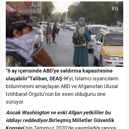
"6 ay içerisinde ABD'ye saldırma kapasitesine
ulaşabilir"
Taliban, DEAŞ-H
'yi, İslamcı isyancıların
bölünmesini amaçlayan ABD ve Afganistan Ulusal
İstihbarat Örgütü'nün bir eseri olduğunu öne
sürüyor.
Ancak Washington ve eski Afgan yetkililer bu
iddiayı reddediyor.
Birleşmiş Milletler Güvenlik
Konseyi
'nin Temmuz 2020'de yayımladığı rapora