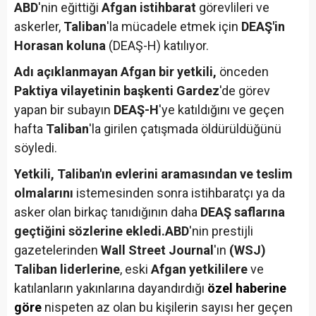
ABD
'nin eğittiği
Afgan istihbarat
görevlileri ve
askerler,
Taliban
'la mücadele etmek için
DEAŞ'in
Horasan koluna
(DEAŞ-H) katılıyor.
Adı açıklanmayan Afgan bir yetkili,
önceden
Paktiya vilayetinin başkenti Gardez
'de görev
yapan bir subayın
DEAŞ-H
'ye katıldığını ve geçen
hafta
Taliban
'la girilen çatışmada öldürüldüğünü
söyledi.
Yetkili, Taliban'ın evlerini aramasından ve teslim
olmalarını
istemesinden sonra istihbaratçı ya da
asker olan birkaç tanıdığının daha
DEAŞ saflarına
geçtiğini sözlerine ekledi.
ABD
'nin prestijli
gazetelerinden
Wall Street Journal
'ın
(WSJ)
Taliban liderlerine
, eski
Afgan yetkililere
ve
katılanların yakınlarına dayandırdığı
özel haberine
göre
nispeten az olan bu kişilerin sayısı her geçen