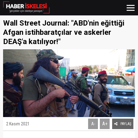
Wall Street Journal: "ABD'nin eğittiği
Afgan istihbaratçılar ve askerler
DEAŞ'a katılıyor!"
A+
2 Kasım 2021
A-
PAYLAŞ