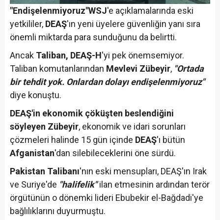
"Endişelenmiyoruz"
WSJ
'e açıklamalarında eski
yetkililer,
DEAŞ
'ın yeni üyelere güvenliğin yanı sıra
önemli miktarda para sunduğunu da belirtti.
Ancak
Taliban, DEAŞ-H
'yi pek önemsemiyor.
Taliban komutanlarından
Mevlevi Zübeyir
,
"Ortada
bir tehdit yok. Onlardan dolayı endişelenmiyoruz"
diye konuştu.
DEAŞ'in ekonomik çöküşten beslendiğini
söyleyen Zübeyir
, ekonomik ve idari sorunları
çözmeleri halinde 15 gün içinde
DEAŞ
'ı bütün
Afganistan
'dan silebileceklerini öne sürdü.
Pakistan Talibanı
'nın eski mensupları, DEAŞ'ın Irak
ve Suriye'de
"halifelik"
ilan etmesinin ardından terör
örgütünün o dönemki lideri Ebubekir el-Bağdadi'ye
bağlılıklarını duyurmuştu.