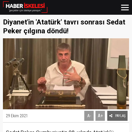
Diyanet'in 'Atatürk' tavrı sonrası Sedat
Peker çılgına döndü!
A+
29 Ekim 2021
A-
PAYLAŞ