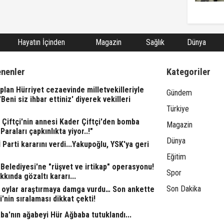
Hayatın İçinden
Magazin
Sağlık
Dünya
enenler
Kategoriler
lan Hürriyet cezaevinde milletvekilleriyle
Gündem
"'Beni siz ihbar ettiniz' diyerek vekilleri
Türkiye
l Çiftçi'nin annesi Kader Çiftçi'den bomba
Magazin
"Paraları çapkınlıkta yiyor..!"
Dünya
 Parti kararını verdi...Yakupoğlu, YSK'ya geri
Eğitim
Belediyesi'ne "rüşvet ve irtikap" operasyonu!
Spor
kkında gözaltı kararı...
Son Dakika
 oylar araştırmaya damga vurdu… Son ankette
i'nin sıralaması dikkat çekti!
ba'nın ağabeyi Hür Ağbaba tutuklandı...