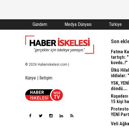
Gündem
Medya Dünyası
Türkiye
Son ekl
Fatma Kap
tartıştı: 
kovdu..!"
© 2026 Haberiskelesi.com |
Ülkü Hila
iddialar: 
Künye
|
İletişim
YSK, YENİ
döndü....
Kuşadası 
15 kişi ha
Protesto
YENİ Part
Veli Ağba