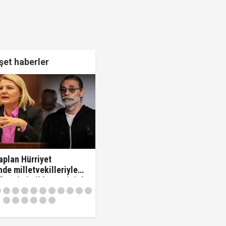
et haberler
plan Hürriyet
de milletvekilleriyle
 "'Beni siz ihbar ettiniz'
vekilleri kovdu..!"