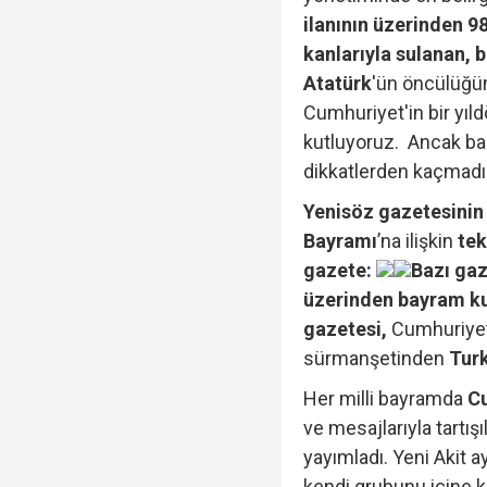
ilanının üzerinden 98
kanlarıyla sulanan,
Atatürk
'ün öncülüğün
Cumhuriyet'in bir yıl
kutluyoruz. Ancak ba
dikkatlerden kaçmadı.
Yenisöz gazetesinin
Bayramı
’na ilişkin
tek
gazete:
Bazı gaz
üzerinden bayram ku
gazetesi,
Cumhuriyet
sürmanşetinden
Turk
Her milli bayramda
Cu
ve mesajlarıyla tartış
yayımladı. Yeni Akit a
kendi grubunu içine