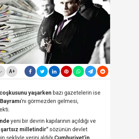
rüşvet skandalının' görüntüleri ortaya çıktı! ‘Oraya koy
sapları incelemede: Cem Küçük dışında 3 ünlü isme da
rlanan Veli Ağbaba'dan sert çıkış! 'HTS kaydım varsa 
ezaevinde milletvekilleriyle tartıştı: "'Beni siz ihbar e
A+
-
coşkusunu yaşarken
bazı gazetelerin ise
 Bayramı
’nı görmezden gelmesi,
kti.
inde
yeni bir devrin kapılarının açıldığı ve
şartsız milletindir"
sözünün devlet
n şekliyle yerini aldığı
Cumhuriyet'in