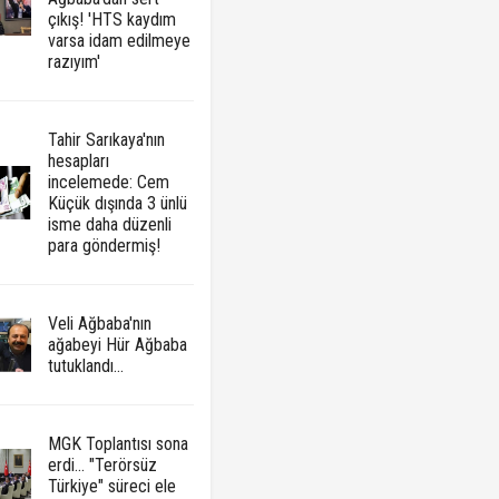
çıkış! 'HTS kaydım
varsa idam edilmeye
razıyım'
Tahir Sarıkaya'nın
hesapları
incelemede: Cem
Küçük dışında 3 ünlü
isme daha düzenli
para göndermiş!
Veli Ağbaba'nın
ağabeyi Hür Ağbaba
tutuklandı...
MGK Toplantısı sona
erdi... "Terörsüz
Türkiye" süreci ele