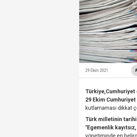
İzmit Belediyesi'nde '
Tahir Sarıkaya'nın he
Hakkında fezleke hazı
Fatma Kaplan Hürriyet c
29 Ekim 2021
A
Türkiye,
Cumhuriyet 
29 Ekim Cumhuriyet
kutlamaması dikkat çe
Türk milletinin tarih
"Egemenlik kayıtsız, 
yönetiminde en belirgi