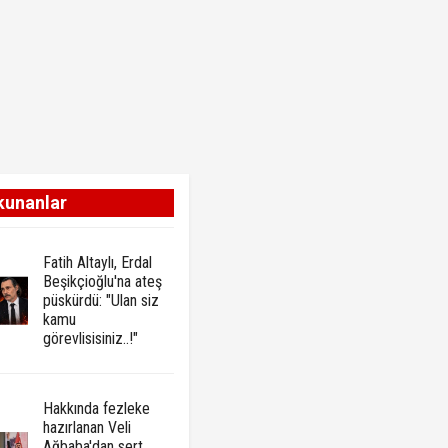
kunanlar
Fatih Altaylı, Erdal
Beşikçioğlu'na ateş
püskürdü: "Ulan siz
kamu
görevlisisiniz..!"
Hakkında fezleke
hazırlanan Veli
Ağbaba'dan sert