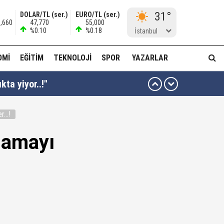
31°
DOLAR/TL (ser.)
EURO/TL (ser.)
1,660
47,770
55,000
%0.10
%0.18
İstanbul
OMI
EĞITIM
TEKNOLOJI
SPOR
YAZARLAR
kta yiyor..!"
...!
ı kararı...
lamayı
ası dikkat çekti!