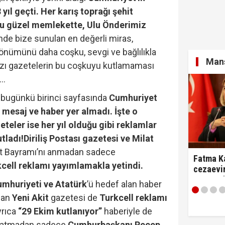
 yıl geçti.
Her karış toprağı şehit
 bu güzel memlekette, Ulu Önderimiz
de bize sunulan en değerli miras,
dönümünü daha coşku, sevgi ve bağlılıkla
Manş
zı gazetelerin bu coşkuyu kutlamaması
..
bugünkü birinci sayfasında
Cumhuriyet
 mesaj ve haber yer almadı.
İşte o
eteler ise her yıl olduğu gibi reklamlar
tladı!
Diriliş Postası gazetesi ve Milat
 Bayramı’nı anmadan sadece
Fatma Ka
cell reklamı yayımlamakla yetindi.
cezaevin
tartıştı:
mhuriyeti ve Atatürk
’ü hedef alan haber
diyerek 
ılan
Yeni Akit
gazetesi de
Turkcell reklamı
yrıca
“29 Ekim kutlanıyor”
haberiyle de
 katmadan sadece
Cumhurbaşkanı Recep