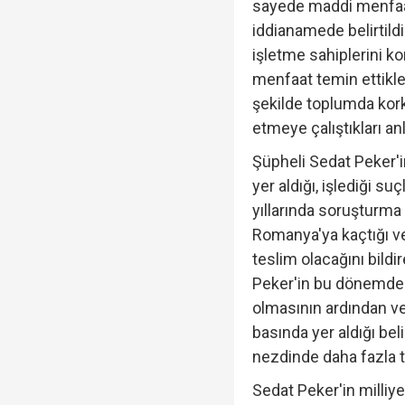
sayede maddi menfaatl
iddianamede belirtildi.
işletme sahiplerini k
menfaat temin ettikler
şekilde toplumda kor
etmeye çalıştıkları anla
Şüpheli Sedat Peker'i
yer aldığı, işlediği s
yıllarında soruşturma 
Romanya'ya kaçtığı 
teslim olacağını bildi
Peker'in bu dönemdek
olmasının ardından verd
basında yer aldığı beli
nezdinde daha fazla ta
Sedat Peker'in milliy