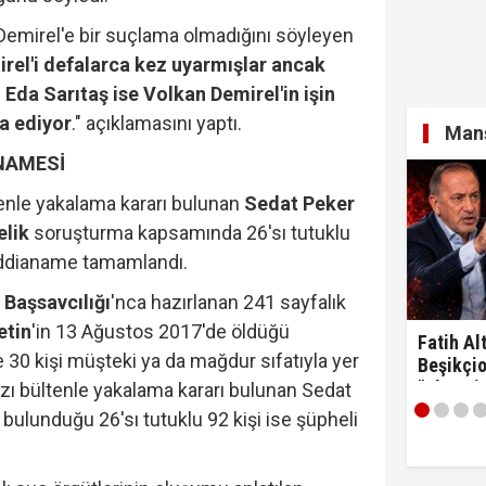
emirel'e bir suçlama olmadığını söyleyen
rel'i defalarca kez uyarmışlar ancak
Eda Sarıtaş ise Volkan Demirel'in işin
a ediyor
." açıklamasını yaptı.
Manş
ANAMESİ
tenle yakalama kararı bulunan
Sedat Peker
elik
soruşturma kapsamında 26'sı tutuklu
iddianame tamamlandı.
Başsavcılığı
'nca hazırlanan 241 sayfalık
etin
'in 13 Ağustos 2017'de öldüğü
Fatih Alt
e 30 kişi müşteki ya da mağdur sıfatıyla yer
Beşikçio
"Ulan si
ızı bültenle yakalama kararı bulunan Sedat
 bulunduğu 26'sı tutuklu 92 kişi ise şüpheli