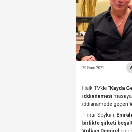
Trabzonspor, KAP'a bi
İzmir Büyükşehir Bele
Ünlüler soruşturmasın
Veli Ağbaba'nın ağabe
20 Ekim 2021
A
Halk TV'de
"Kayda Ge
iddianamesi
masaya y
iddianamede geçen
Timur Soykan,
Emrah 
birlikte şirketi boşal
Volkan Demirel
olduğ