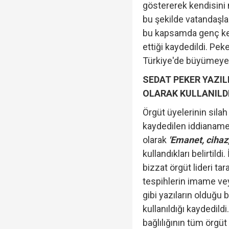
göstererek kendisini
bu şekilde vatandaşlar
bu kapsamda genç kes
ettiği kaydedildi. Pek
Türkiye'de büyümeye b
SEDAT PEKER YAZI
OLARAK KULLANILD
Örgüt üyelerinin silah t
kaydedilen iddianamed
olarak
'Emanet, cihaz
kullandıkları belirtil
bizzat örgüt lideri ta
tespihlerin imame ve
gibi yazıların olduğu 
kullanıldığı kaydedildi
bağlılığının tüm örgüt 