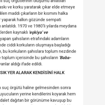
lı suç örgütlerinin oluşumu anlatılan
askı ve korku yaratarak çıkar elde etmeye
dilen maddi çıkarların bir kısmını halka
r yaparak halkın gözünde sempati
 anlatıldı. 1970 ve 1980'li yılarda meydana
iklerden kaynaklı
'eşkiya' ve
 yapan şahısların etrafındaki adamların
nde ciddi korkuların oluşmaya başladığı
e, bu korkuların şahıslara toplum nezdinde
 toplum içerisinde bu şahısların
'Baba-
anlar aldığı ifade edildi.
 SIK YER ALARAK KENDİSİNİ HALK
n suç örgütü haline gelmesinden sonra
uyucuların yerine kendilerini koyarak hem
dalet dağıtan bir görünüme kavuşup bu