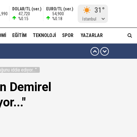
31°
DOLAR/TL (ser.)
EURO/TL (ser.)
3,990
47,720
54,900
%0.15
%0.18
İstanbul
OMI
EĞITIM
TEKNOLOJI
SPOR
YAZARLAR
 ben oradan alırım…'
unu iddia ediyor..."
ha düzenli para göndermiş!
n Demirel
idam edilmeye razıyım'
or..."
ı...
muda..!"