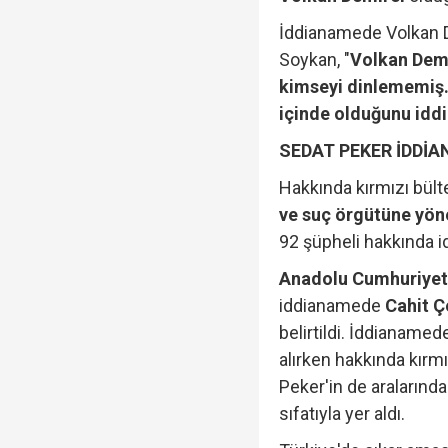
İddianamede Volkan D
Soykan, "
Volkan Demi
kimseyi dinlememiş. 
içinde olduğunu iddi
SEDAT PEKER İDDİ
Hakkında kırmızı bül
ve suç örgütüne yön
92 şüpheli hakkında 
Anadolu Cumhuriyet 
iddianamede
Cahit Ç
belirtildi. İddianamed
alırken hakkında kırm
Peker'in de aralarında
sıfatıyla yer aldı.