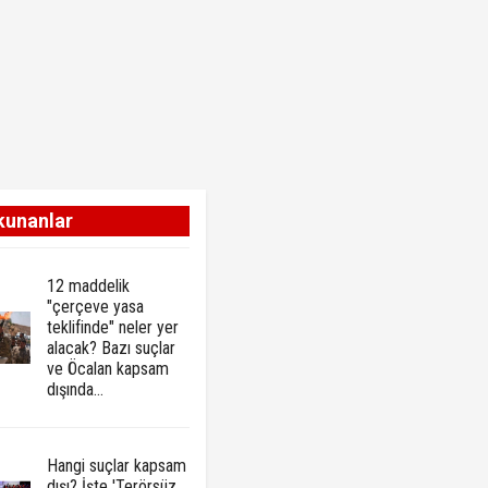
kunanlar
12 maddelik
"çerçeve yasa
teklifinde" neler yer
alacak? Bazı suçlar
ve Öcalan kapsam
dışında…
Hangi suçlar kapsam
dışı? İşte 'Terörsüz