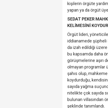
kişilerin örgüte yardı
yapan ya da örgüt üyele
SEDAT PEKER MAHK
KELİMESİNİ KOYDU
Örgüt lideri, yöneticil
iddianamede şüpheli 
da izah edildiği üzer
bu kapsamda daha önc
görüşmelerine aşırı d
olmayan programlar ü
şahıs olup, mahkeme k
koydurduğu, kendisin
sayıda yağma suçunda
nitelikte çok sayıda 
bulunan villasından ö
şeklinde tanımlandı.