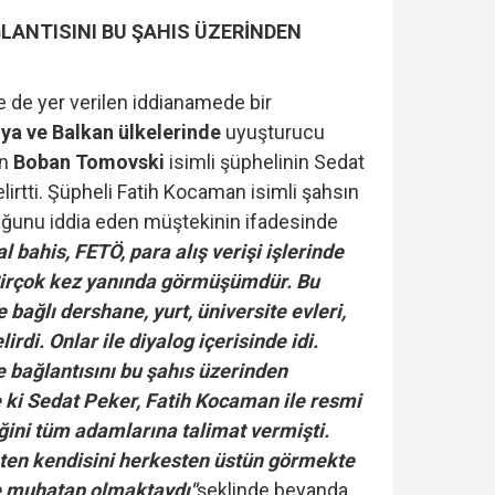
ĞLANTISINI BU ŞAHIS ÜZERİNDEN
e de yer verilen iddianamede bir
a ve Balkan ülkelerinde
uyuşturucu
an
Boban Tomovski
isimli şüphelinin Sedat
belirtti. Şüpheli Fatih Kocaman isimli şahsın
duğunu iddia eden müştekinin ifadesinde
l bahis, FETÖ, para alış verişi işlerinde
 Birçok kez yanında görmüşümdür. Bu
 bağlı dershane, yurt, üniversite evleri,
irdi. Onlar ile diyalog içerisinde idi.
e bağlantısını bu şahıs üzerinden
e ki Sedat Peker, Fatih Kocaman ile resmi
ini tüm adamlarına talimat vermişti.
ten kendisini herkesten üstün görmekte
le muhatap olmaktaydı"
şeklinde beyanda