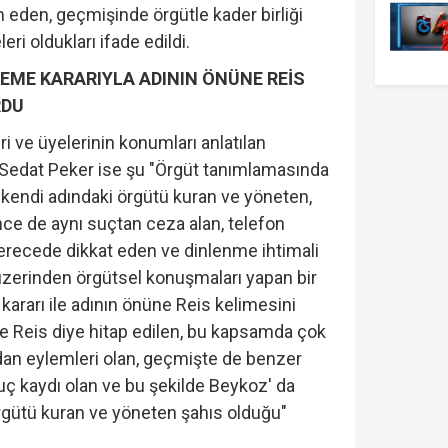
m eden, geçmişinde örgütle kader birliği
ri oldukları ifade edildi.
EME KARARIYLA ADININ ÖNÜNE REİS
RDU
eri ve üyelerinin konumları anlatılan
Sedat Peker ise şu "Örgüt tanımlamasında
e kendi adındaki örgütü kuran ve yöneten,
e de aynı suçtan ceza alan, telefon
erecede dikkat eden ve dinlenme ihtimali
zerinden örgütsel konuşmaları yapan bir
ararı ile adının önüne Reis kelimesini
e Reis diye hitap edilen, bu kapsamda çok
n eylemleri olan, geçmişte de benzer
suç kaydı olan ve bu şekilde Beykoz' da
rgütü kuran ve yöneten şahıs olduğu"