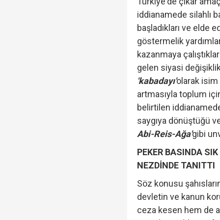
Türkiye'de çıkar amaç
iddianamede silahlı b
başladıkları ve elde e
göstermelik yardımla
kazanmaya çalıştıkları
gelen siyasi değişikl
'kabadayı'
olarak isim
artmasıyla toplum içi
belirtilen iddianamed
saygıya dönüştüğü ve
Abi-Reis-Ağa'
gibi unv
PEKER BASINDA SIK
NEZDİNDE TANITTI
Söz konusu şahısları
devletin ve kanun kor
ceza kesen hem de a