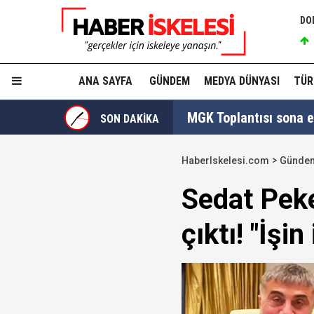
DO
ANA SAYFA
GÜNDEM
MEDYA DÜNYASI
TÜR
MGK Toplantısı sona erd
SON DAKİKA
İzmit Belediyesi'nde '
HaberIskelesi.com
Günde
Tahir Sarıkaya'nın he
Sedat Pek
Hakkında fezleke hazı
çıktı! "İşi
Hangi suçlar kapsam dı
Devlet Bahçeli'den 'dev