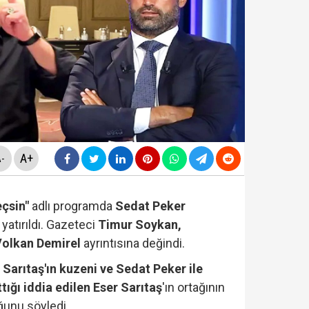
ldirdi... Mohamed Salah'ta mutlu son!
diyesi'nde "yolsuzluk" soruşturması... Veli Ağbaba'nın
da yeni skandal... Telefonundan mide bulandıran yazışm
yi Hür Ağbaba tutuklandı...
A+
-
çsin"
adlı programda
Sedat Peker
atırıldı. Gazeteci
Timur Soykan,
Volkan Demirel
ayrıntısına değindi.
Sarıtaş'ın kuzeni ve Sedat Peker ile
ttığı iddia edilen Eser Sarıtaş
'ın ortağının
unu söyledi.