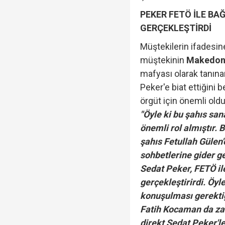
PEKER FETÖ İLE BA
GERÇEKLEŞTİRDİ
Müştekilerin ifadesin
müştekinin
Makedony
mafyası olarak tanın
Peker'e biat ettiğini 
örgüt için önemli ol
"Öyle ki bu şahıs sana
önemli rol almıştır.
şahıs Fetullah Gülen'e
sohbetlerine gider gel
Sedat Peker, FETÖ il
gerçekleştirirdi. Öyl
konuşulması gerektiğ
Fatih Kocaman da za
direkt Sedat Peker'