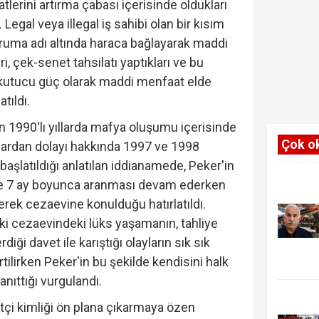
erini artırma çabası içerisinde oldukları
 Legal veya illegal iş sahibi olan bir kısım
oruma adı altında haraca bağlayarak maddi
i, çek-senet tahsilatı yaptıkları ve bu
kutucu güç olarak maddi menfaat elde
tıldı.
n 1990'lı yıllarda mafya oluşumu içerisinde
Çok o
uçlardan dolayı hakkında 1997 ve 1998
başlatıldığı anlatılan iddianamede, Peker'in
ve 7 ay boyunca aranması devam ederken
rerek cezaevine konulduğu hatırlatıldı.
i cezaevindeki lüks yaşamanın, tahliye
iği davet ile karıştığı olayların sık sık
rtilirken Peker'in bu şekilde kendisini halk
nıttığı vurgulandı.
etçi kimliği ön plana çıkarmaya özen