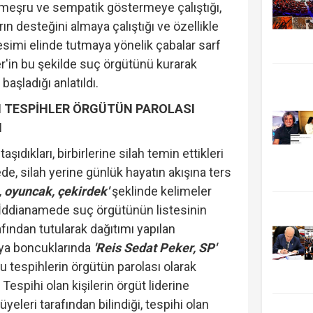
 meşru ve sempatik göstermeye çalıştığı,
ın desteğini almaya çalıştığı ve özellikle
imi elinde tutmaya yönelik çabalar sarf
er'in bu şekilde suç örgütünü kurarak
aşladığı anlatıldı.
LI TESPİHLER ÖRGÜTÜN PAROLASI
I
aşıdıkları, birbirlerine silah temin ettikleri
e, silah yerine günlük hayatın akışına ters
, oyuncak, çekirdek'
şeklinde kelimeler
di. İddianamede suç örgütünün listesinin
rafından tutularak dağıtımı yapılan
ya boncuklarında
'Reis Sedat Peker, SP'
bu tespihlerin örgütün parolası olarak
. Tespihi olan kişilerin örgüt liderine
üyeleri tarafından bilindiği, tespihi olan