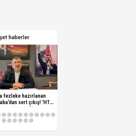
et haberler
a fezleke hazırlanan
aba'dan sert çıkış! 'HTS
varsa idam edilmeye