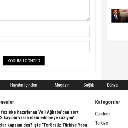
YORUMU GÖNDER
Hayatın İçinden
Magazin
Sağlık
Dünya
enenler
Kategoriler
fezleke hazırlanan Veli Ağbaba'dan sert
Gündem
TS kaydım varsa idam edilmeye razıyım'
Türkiye
lar kapsam dışı? İşte 'Terörsüz Türkiye Yasa