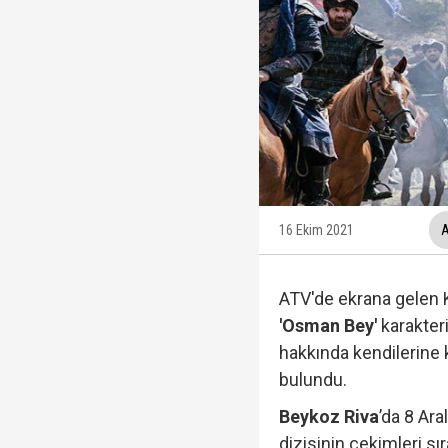
12 maddelik "çerçeve 
Ankara Cumhuriyet Başs
Beyaz TV sunucusu Tah
Hakkında fezleke hazı
16 Ekim 2021
A
ATV'de ekrana gelen K
'Osman Bey'
karakter
hakkında kendilerine
bulundu.
Beykoz Riva
’da 8 Ara
dizisinin çekimleri s