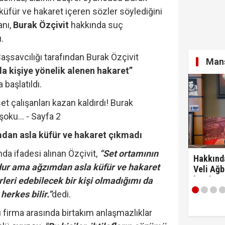
 küfür ve hakaret içeren sözler söylediğini
anı,
Burak Özçivit
hakkında suç
.
şsavcılığı tarafından Burak Özçivit
Manş
la kişiye yönelik alenen hakaret”
başlatıldı.
mdan asla küfür ve hakaret çıkmadı
a ifadesi alınan Özçivit,
“Set ortamının
Hakkınd
dur ama ağzımdan asla küfür ve hakaret
Veli Ağb
kaydım 
leri edebilecek bir kişi olmadığımı da
razıyım'
herkes bilir.”
dedi.
ı firma arasında birtakım anlaşmazlıklar