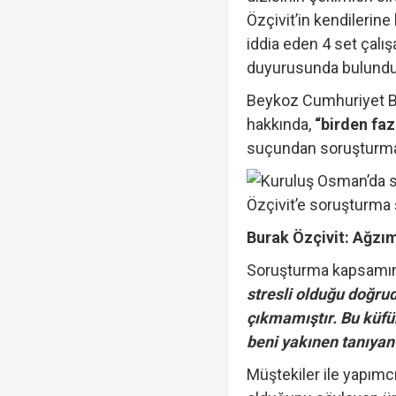
Özçivit’in kendilerine
iddia eden 4 set çalış
duyurusunda bulundu
Beykoz Cumhuriyet Ba
hakkında,
“birden faz
suçundan soruşturma 
Burak Özçivit: Ağzı
Soruşturma kapsamınd
stresli olduğu doğru
çıkmamıştır. Bu küfür
beni yakınen tanıyan 
Müştekiler ile yapımc