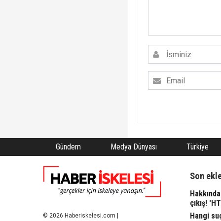
Gündem
Medya Dünyası
Türkiye
Son ekl
Hakkında 
çıkış! 'H
Hangi suç
© 2026 Haberiskelesi.com |