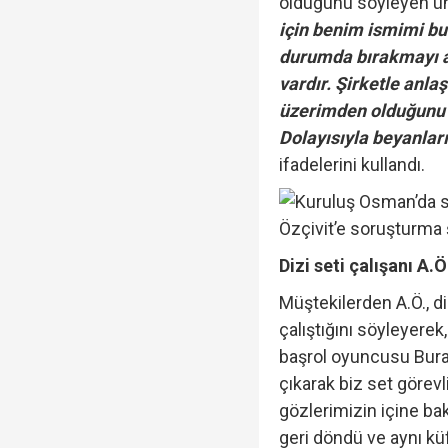
olduğunu söyleyen ü
için benim ismimi bu
durumda bırakmayı a
vardır. Şirketle anla
üzerimden olduğunu id
Dolayısıyla beyanları 
ifadelerini kullandı.
Dizi seti çalışanı A.
Müştekilerden A.Ö., d
çalıştığını söyleyerek
başrol oyuncusu Bura
çıkarak biz set görevl
gözlerimizin içine bak
geri döndü ve aynı küf