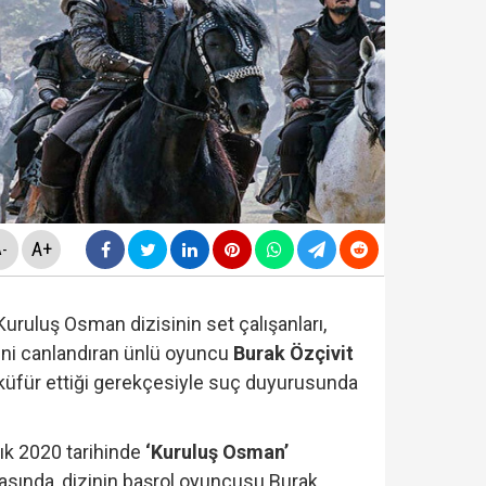
yasa teklifinde" neler yer alacak? Bazı suçlar ve Öca
avcılığı, Özgür Özel ve Veli Ağbaba'nın 'dokunulmazlığ
ir Sarıkaya tutuklandı...
rlanan Veli Ağbaba'dan sert çıkış! 'HTS kaydım varsa 
A+
-
uruluş Osman dizisinin set çalışanları,
ini canlandıran ünlü oyuncu
Burak Özçivit
 küfür ettiği gerekçesiyle suç duyurusunda
lık 2020 tarihinde
‘Kuruluş Osman’
ırasında, dizinin başrol oyuncusu Burak