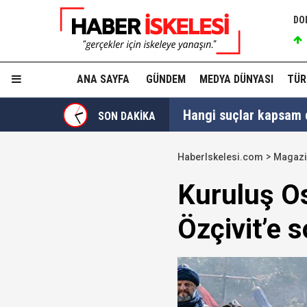
DO
ANA SAYFA
GÜNDEM
MEDYA DÜNYASI
TÜR
Hangi suçlar kapsam dı
SON DAKİKA
Devlet Bahçeli'den 'dev
HaberIskelesi.com
Magaz
Trabzonspor, KAP'a bi
Kuruluş Os
İzmir Büyükşehir Bele
Özçivit’e 
Ünlüler soruşturmasın
Yükseliş üst üste 3. gü