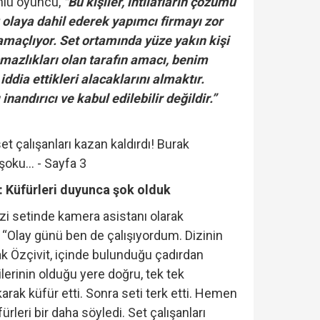
nlü oyuncu,
"Bu kişiler, ihtilafların çözümü
 olaya dahil ederek yapımcı firmayı zor
maçlıyor. Set ortamında yüze yakın kişi
şmazlıkları olan tarafın amacı, benim
dia ettikleri alacaklarını almaktır.
inandırıcı ve kabul edilebilir değildir.”
Ö: Küfürleri duyunca şok olduk
izi setinde kamera asistanı olarak
, “Olay günü ben de çalışıyordum. Dizinin
k Özçivit, içinde bulunduğu çadırdan
ilerinin olduğu yere doğru, tek tek
arak küfür etti. Sonra seti terk etti. Hemen
ürleri bir daha söyledi. Set çalışanları