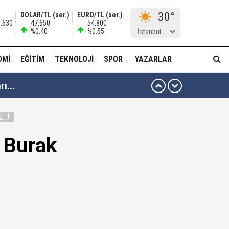
30°
DOLAR/TL (ser.)
EURO/TL (ser.)
8,630
47,650
54,800
%0.40
%0.55
İstanbul
OMI
EĞITIM
TEKNOLOJI
SPOR
YAZARLAR
ı...
muda..!"
...!
! Burak
 ağabeyi Hür Ağbaba gözaltında!
alar ve görseller çıktı!