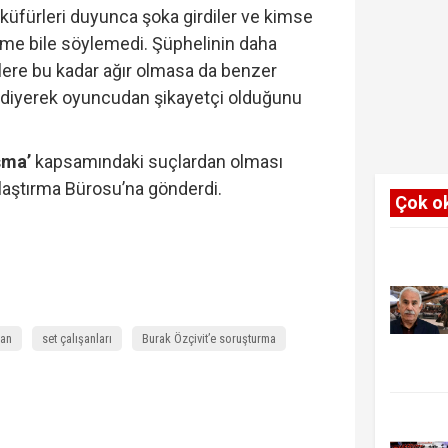
i küfürleri duyunca şoka girdiler ve kimse
elime bile söylemedi. Şüphelinin daha
ilere bu kadar ağır olmasa da benzer
” diyerek oyuncudan şikayetçi olduğunu
şma’
kapsamındaki suçlardan olması
laştırma Bürosu’na gönderdi.
Çok o
e
man
set çalışanları
Burak Özçivit’e soruşturma