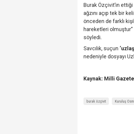
Burak Özçivit’in ettiğ
ağzını açıp tek bir k
önceden de farklı kiş
hareketleri olmuştur
söyledi.
Savcılık, suçun
‘uzla
nedeniyle dosyayı Uz
Kaynak: Milli
Gazet
burak özçivit
Kuruluş Os