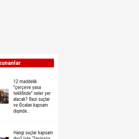
kunanlar
12 maddelik
"çerçeve yasa
teklifinde" neler yer
alacak? Bazı suçlar
ve Öcalan kapsam
dışında…
Hangi suçlar kapsam
dışı? İşte 'Terörsüz