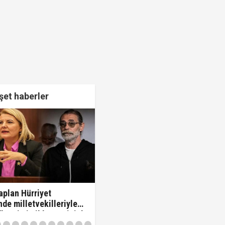
et haberler
plan Hürriyet
de milletvekilleriyle
 "'Beni siz ihbar ettiniz'
vekilleri kovdu..!"