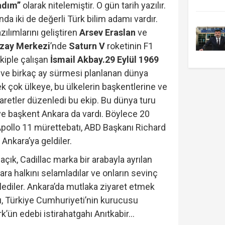
adım’’
olarak nitelemiştir. O gün tarih yazılır.
nda iki de değerli Türk bilim adamı vardır.
ılımlarını geliştiren
Arsev Eraslan
ve
Uzay Merkezi
’nde
Saturn V
roketinin F1
kiple çalışan
İsmail Akbay.29 Eylül 1969
ı ve birkaç ay sürmesi planlanan dünya
k çok ülkeye, bu ülkelerin başkentlerine ve
yaretler düzenledi bu ekip. Bu dünya turu
e başkent Ankara da vardı. Böylece 20
Apollo 11 mürettebatı, ABD Başkanı Richard
 Ankara’ya geldiler.
çık, Cadillac marka bir arabayla ayrılan
ra halkını selamladılar ve onların sevinç
izlediler. Ankara’da mutlaka ziyaret etmek
rdı, Türkiye Cumhuriyeti’nin kurucusu
’ün edebi istirahatgahı Anıtkabir…