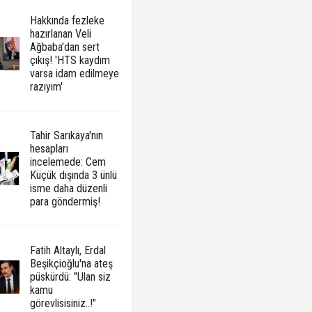
Hakkında fezleke
hazırlanan Veli
Ağbaba'dan sert
çıkış! 'HTS kaydım
varsa idam edilmeye
razıyım'
Tahir Sarıkaya'nın
hesapları
incelemede: Cem
Küçük dışında 3 ünlü
isme daha düzenli
para göndermiş!
Fatih Altaylı, Erdal
Beşikçioğlu'na ateş
püskürdü: "Ulan siz
kamu
görevlisisiniz..!"