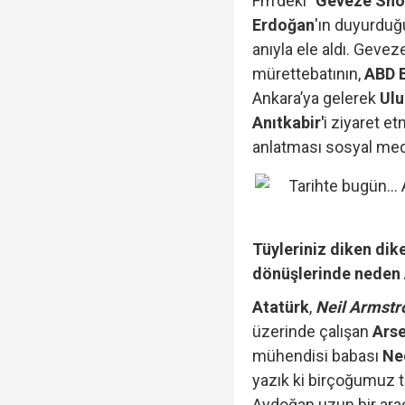
Fm'deki
"Geveze Sh
Erdoğan
'ın duyurdu
anıyla ele aldı. Gevez
mürettebatının,
ABD B
Ankara’ya gelerek
Ulu
Anıtkabir'
i ziyaret e
anlatması sosyal me
Tüyleriniz diken dik
dönüşlerinde neden A
Atatürk
,
Neil Armstr
üzerinde çalışan
Arse
mühendisi babası
Ne
yazık ki birçoğumuz t
Aydoğan uzun bir ara