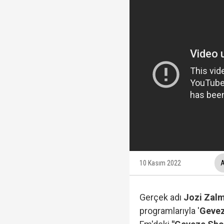
Ülkü Hilal Çiftçi'nin a
YSK, YENİ Parti kararı
Kuşadası Belediyesi'ne
Protesto oylar araştı
10 Kasım 2022
A
Gerçek adı
Jozi Zal
programlarıyla '
Geve