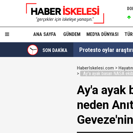
DO
ANA SAYFA
GÜNDEM
MEDYA DÜNYASI
TÜR
Veli Ağbaba'nın ağabe
SON DAKİKA
MGK Toplantısı sona erd
HaberIskelesi.com
Hayatın
Ay'a ayak basan NASA ekibi 
İzmit Belediyesi'nde '
Ay'a ayak 
Tahir Sarıkaya'nın he
neden Anıt
Hakkında fezleke hazı
Geveze'nin
Fatma Kaplan Hürriyet c