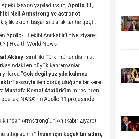
ce spekülasyon yapıladursun;
Apollo 11,
ahibi Neil Armstrong ve astronot
kişilik ekibin başarısı olarak tarihe geçti.
ail Akbay
isimli iki Türk mühendisimiz,
n arkasındaki en büyük kahramanlar
 yıllarda “
Çok değil yüz yıla kalmaz
ektir”
sözüyle ileri görüşlülüğüne bir kere
ız
Mustafa Kemal Atatürk
’ün mirasını en
il ederek, NASA’nın Apollo 11 projesinde
e attığı adımı
‘’ İnsan için küçük bir adım,