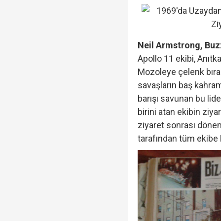
Neil Armstrong, Buzz
Apollo 11 ekibi, Anıtka
Mozoleye çelenk bırak
savaşların baş kahra
barışı savunan bu lid
birini atan ekibin ziya
ziyaret sonrası döne
tarafından tüm ekibe 