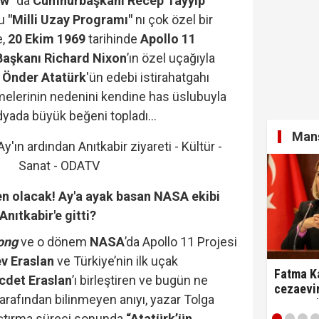
ow"
da
Cumhurbaşkanı Recep Tayyip
ğu
"Milli Uzay Programı"
nı çok özel bir
e,
20 Ekim 1969
tarihinde
Apollo 11
aşkanı Richard Nixon
’ın özel uçağıyla
 Önder Atatürk
'ün edebi istirahatgahı
tmelerinin nedenini kendine has üslubuyla
dyada büyük beğeni topladı…
Manş
en olacak! Ay'a ayak basan NASA ekibi
nıtkabir'e gitti?
ong
ve o dönem
NASA
’da Apollo 11 Projesi
v Eraslan
ve Türkiye’nin ilk uçak
Fatma Ka
cdet Eraslan
’ı birleştiren ve bugün ne
cezaevin
arafından bilinmeyen anıyı, yazar Tolga
tartıştı:
diyerek 
ştırma süreci sonunda
“Atatürk’ün