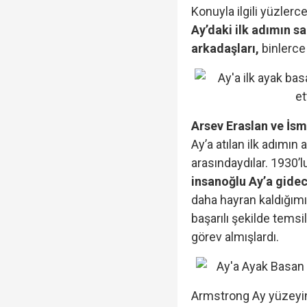
Konuyla ilgili yüzler
Ay’daki ilk adımın s
arkadaşları,
binlerce 
Arsev Eraslan ve İsm
Ay’a atılan ilk adımı
arasındaydılar. 1930’lu
insanoğlu Ay’a gidec
daha hayran kaldığım
başarılı şekilde tems
görev almışlardı.
Armstrong Ay yüzeyin