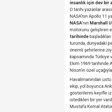
insanlık için dev bir 
O tarihi yazanlar arası
NASA’nın Apollo 11 yaz
NASA
’nın
Marshall 
motorunu geliştiren e
tarihinde
başladıklar
turunda, dünyadaki pe
önemli şehirlerine zi
kapsamında Türkiye v
Ekim 1969 tarihinde 
Nixon’ın özel uçağıyla
Havalimanından üstü a
ekip, yol boyunca Anka
gösterilerini keyifle 
istedikleri bir yer va
Mustafa Kemal Atatürk