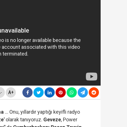
nnesi Kader Çiftçi'den bomba iddialar: "Paraları çapkınlı
nı verdi...Yakupoğlu, YSK'ya geri döndü....
 "rüşvet ve irtikap" operasyonu! 15 kişi hakkında gözalt
rmaya damga vurdu… Son ankette YENİ Parti'nin sıralam
A+
-
ma
... Onu, yıllardır yaptığı keyifli radyo
ze'
olarak tanıyoruz.
Geveze
, Power